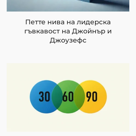
Петте нива на лидерска
гъвкавост на Джойнър и
Джоузефс