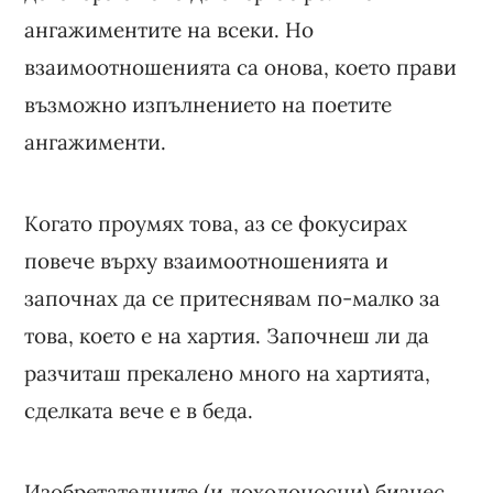
ангажиментите на всеки. Но
взаимоотношенията са онова, което прави
възможно изпълнението на поетите
ангажименти.
Когато проумях това, аз се фокусирах
повече върху взаимоотношенията и
започнах да се притеснявам по-малко за
това, което е на хартия. Започнеш ли да
разчиташ прекалено много на хартията,
сделката вече е в беда.
Изобретателните (и доходоносни) бизнес