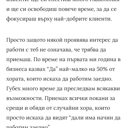
и ще си освободиш повече време, за да се
фокусираш върху най-добрите клиенти.
Просто защото някой проявява интерес да
работи с теб не означава, че трябва да
приемаш. По време на първата ми година в
бизнеса казвах “Да” най-малко на 50% от
хората, които искаха да работим заедно.
Губех много време да преследвам всякакви
възможности. Приемах всички покани за
срещи и обяди от случайни хора, които
просто искаха да видят “дали има начин да
работим заедно”.