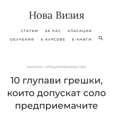
Skip
Skip
Нова Визия
to
to
main
footer
content
СТАТИИ
ЗА НАС
КЛАСАЦИИ
ОБУЧЕНИЯ
Е-КУРСОВЕ
Е-КНИГИ
НАЧАЛО
/
ПРЕДПРИЕМАЧЕСТВО
10 глупави грешки,
които допускат соло
предприемачите