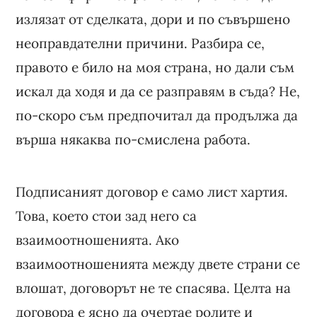
излязат от сделката, дори и по съвършено
неоправдателни причини. Разбира се,
правото е било на моя страна, но дали съм
искал да ходя и да се разправям в съда? Не,
по-скоро съм предпочитал да продължа да
върша някаква по-смислена работа.
Подписаният договор е само лист хартия.
Това, което стои зад него са
взаимоотношенията. Ако
взаимоотношенията между двете страни се
влошат, договорът не те спасява. Целта на
договора е ясно да очертае ролите и