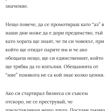
значение.
Нещо повече, да се промотираш като “аз” в
наши дни може да е дори предимство, тъй
като хората ще знаят, че ти си човекът, при
който ще отидат парите им и че ако
обещаеш нещо, ще си единственият, който
ще трябва да го изпълни. Обещанията от
“ние” понякога не са кой знае колко ценни.
Ако си стартирал бизнеса си съвсем
отскоро, не се преструвай, че
представляваш нещо друго. Постави такива