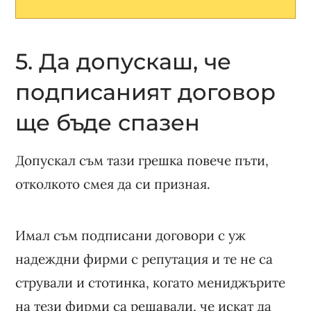
5. Да допускаш, че
подписаният договор
ще бъде спазен
Допускал съм тази грешка повече пъти,
отколкото смея да си призная.
Имал съм подписани договори с уж
надеждни фирми с репутация и те не са
стрували и стотинка, когато мениджърите
на тези фирми са решавали, че искат да