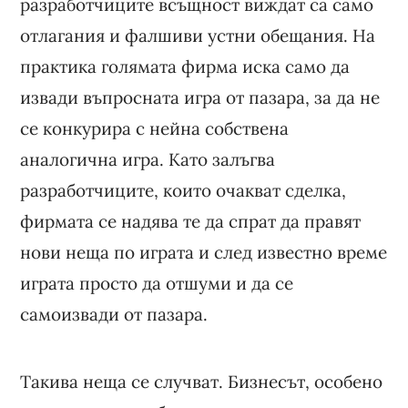
разработчиците всъщност виждат са само
отлагания и фалшиви устни обещания. На
практика голямата фирма иска само да
извади въпросната игра от пазара, за да не
се конкурира с нейна собствена
аналогична игра. Като залъгва
разработчиците, които очакват сделка,
фирмата се надява те да спрат да правят
нови неща по играта и след известно време
играта просто да отшуми и да се
самоизвади от пазара.
Такива неща се случват. Бизнесът, особено