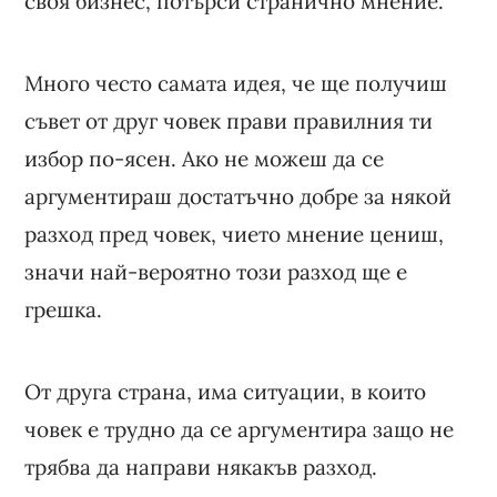
своя бизнес, потърси странично мнение.
Много често самата идея, че ще получиш
съвет от друг човек прави правилния ти
избор по-ясен. Ако не можеш да се
аргументираш достатъчно добре за някой
разход пред човек, чието мнение цениш,
значи най-вероятно този разход ще е
грешка.
От друга страна, има ситуации, в които
човек е трудно да се аргументира защо не
трябва да направи някакъв разход.