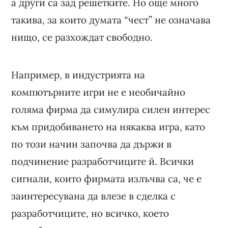
а други са зад решетките. Но още много
такива, за които думата “чест” не означава
нищо, се разхождат свободно.
Например, в индустрията на
компютърните игри не е необичайно
голяма фирма да симулира силен интерес
към придобиването на някаква игра, като
по този начин започва да държи в
подчинение разработчиците й. Всички
сигнали, които фирмата излъчва са, че е
заинтересувана да влезе в сделка с
разработчиците, но всичко, което