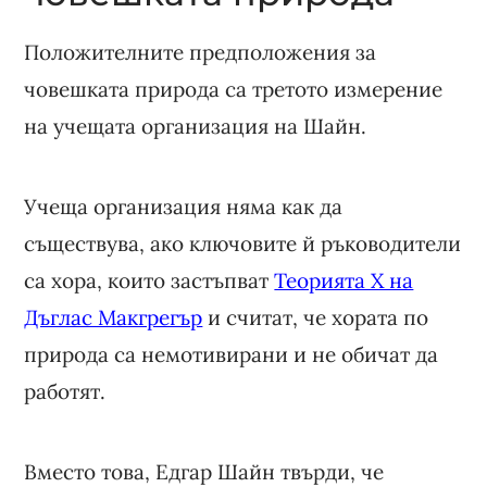
Положителните предположения за
човешката природа са третото измерение
на учещата организация на Шайн.
Учеща организация няма как да
съществува, ако ключовите й ръководители
са хора, които застъпват
Теорията X на
Дъглас Макгрегър
и считат, че хората по
природа са немотивирани и не обичат да
работят.
Вместо това, Едгар Шайн твърди, че