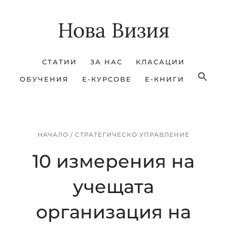
Skip
Skip
Нова Визия
to
to
main
footer
content
СТАТИИ
ЗА НАС
КЛАСАЦИИ
ОБУЧЕНИЯ
Е-КУРСОВЕ
Е-КНИГИ
НАЧАЛО
/
СТРАТЕГИЧЕСКО УПРАВЛЕНИЕ
10 измерения на
учещата
организация на