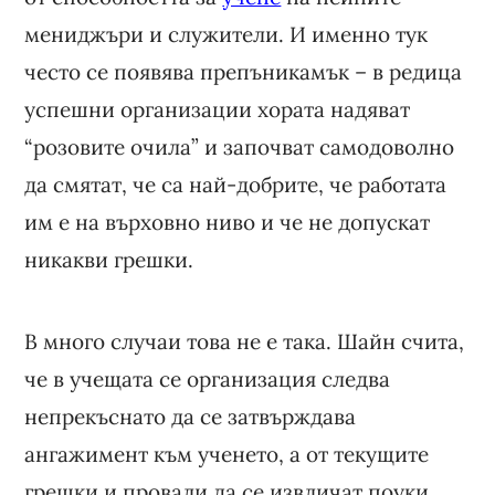
мениджъри и служители. И именно тук
често се появява препъникамък – в редица
успешни организации хората надяват
“розовите очила” и започват самодоволно
да смятат, че са най-добрите, че работата
им е на върховно ниво и че не допускат
никакви грешки.
В много случаи това не е така. Шайн счита,
че в учещата се организация следва
непрекъснато да се затвърждава
ангажимент към ученето, а от текущите
грешки и провали да се извличат поуки.