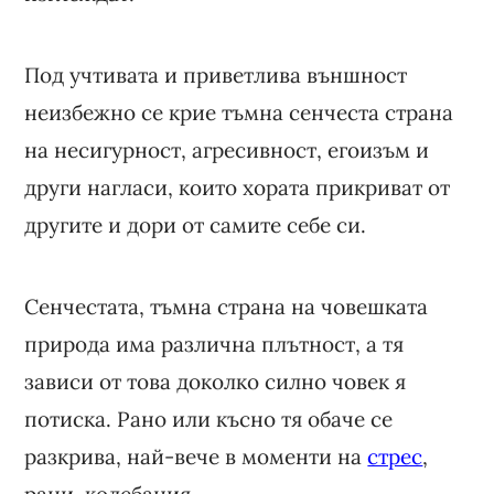
Под учтивата и приветлива външност
неизбежно се крие тъмна сенчеста страна
на несигурност, агресивност, егоизъм и
други нагласи, които хората прикриват от
другите и дори от самите себе си.
Сенчестата, тъмна страна на човешката
природа има различна плътност, а тя
зависи от това доколко силно човек я
потиска. Рано или късно тя обаче се
разкрива, най-вече в моменти на
стрес
,
рани, колебания.