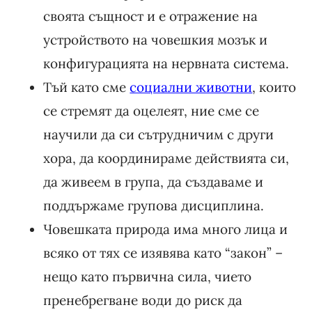
своята същност и е отражение на
устройството на човешкия мозък и
конфигурацията на нервната система.
Тъй като сме
социални животни
, които
се стремят да оцелеят, ние сме се
научили да си сътрудничим с други
хора, да координираме действията си,
да живеем в група, да създаваме и
поддържаме групова дисциплина.
Човешката природа има много лица и
всяко от тях се изявява като “закон” –
нещо като първична сила, чието
пренебрегване води до риск да