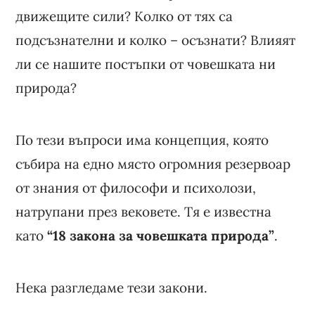
движещите сили? Колко от тях са
подсъзнателни и колко – осъзнати? Влияят
ли се нашите постъпки от човешката ни
природа?
По тези въпроси има концепция, която
събира на едно място огромния резервоар
от знания от философи и психолози,
натрупани през вековете. Тя е известна
като
“18 закона за човешката природа”
.
Нека разгледаме тези закони.