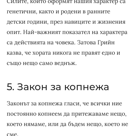
Силите, които оформят нашия характер са
генетични, както и родени в ранните
детски години, през навиците и жизнения
опит. Най-важният показател на характера
са действията на човека. Затова Грийн
казва, че хората никога не правят едно и
също нещо само веднъж.
5. Закон за копнежа
Законът за копнежа гласи, че всички ние
постоянно копнеем да притежаваме нещо,
което нямаме, или да бъдем нещо, което не
сме.