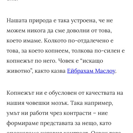
Нашата природа е така устроена, че не
можем никога да сме доволни от това,
което имаме. Колкото по-отдалечено е
това, за което копнеем, толкова по-силен е
копнежът по него. Човек е “искащо
животно”, както казва
Ейбрахам Маслоу
.
Копнежът ни е обусловен от качествата на
нашия човешки мозък. Така например,
умът ни работи чрез контрасти – ние
формираме представата за нещо, като
опознаваме неговия контраст. Освен това