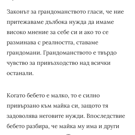
Законът за грандоманството гласи, че ние
притежаваме дълбока нужда да имаме
високо мнение за себе си и ако то се
разминава с реалността, ставаме
грандомани. Грандоманството е твърдо
чувство за привъзходство над всички
останали.
Когато бебето е малко, то е силно
привързано към майка си, защото тя
задоволява неговите нужди. Впоследствие
бебето разбира, че майка му има и други