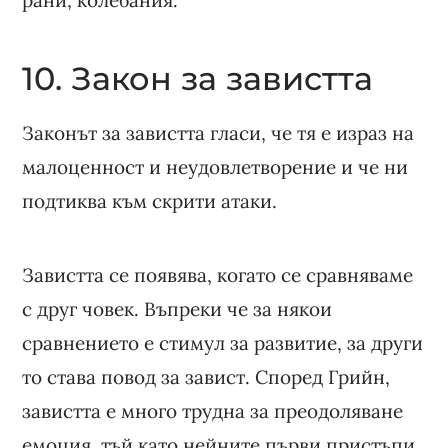
10. Закон за завистта
Законът за завистта гласи, че тя е израз на
малоценност и неудовлетворение и че ни
подтиква към скрити атаки.
Завистта се появява, когато се сравняваме
с друг човек. Въпреки че за някои
сравнението е стимул за развитие, за други
то става повод за завист. Според Грийн,
завистта е много трудна за преодоляване
емоция, тъй като нейните първи пристъпи