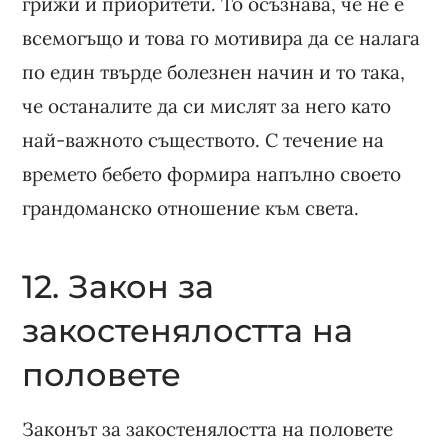
грижи и приоритети. То осъзнава, че не е
всемогъщо и това го мотивира да се налага
по един твърде болезнен начин и то така,
че останалите да си мислят за него като
най-важното съществото. С течение на
времето бебето формира напълно своето
грандоманско отношение към света.
12. Закон за
закостенялостта на
половете
Законът за закостенялостта на половете