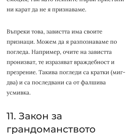
ни карат да не я признаваме.
Въпреки това, завистта има своите
признаци. Можем да я разпознаваме по
погледа. Например, очите на завистта
пронизват, те изразяват враждебност и
презрение. Такива погледи са кратки (миг-
два) и са последвани са от фалшива
усмивка.
11. Закон за
грандоманството