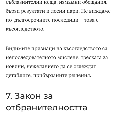
съблазнителни неща, измамни обещания,
бързи резултати и лесни пари. Не виждаме
по-дългосрочните последици – това е
късогледството.
Видимите признаци на късогледството са
непоследователното мислене, треската за
новини, нежеланието да се оглеждат
детайлите, прибързаните решения.
7. Закон за
отбранителността