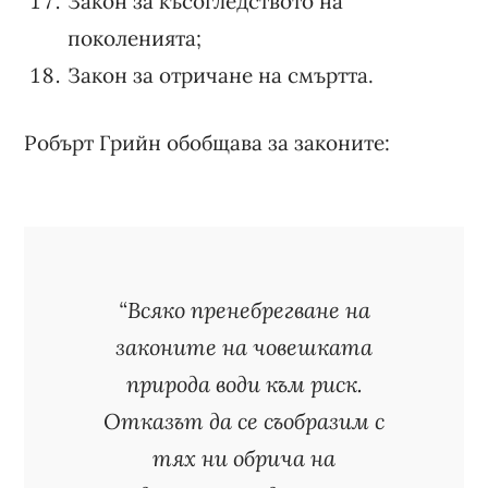
Закон за късогледството на
поколенията;
Закон за отричане на смъртта.
Робърт Грийн обобщава за законите:
“Всяко пренебрегване на
законите на човешката
природа води към риск.
Отказът да се съобразим с
тях ни обрича на