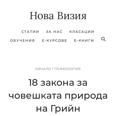
Skip
Skip
Нова Визия
to
to
main
footer
content
СТАТИИ
ЗА НАС
КЛАСАЦИИ
ОБУЧЕНИЯ
Е-КУРСОВЕ
Е-КНИГИ
НАЧАЛО
/
ПСИХОЛОГИЯ
18 закона за
човешката природа
на Грийн