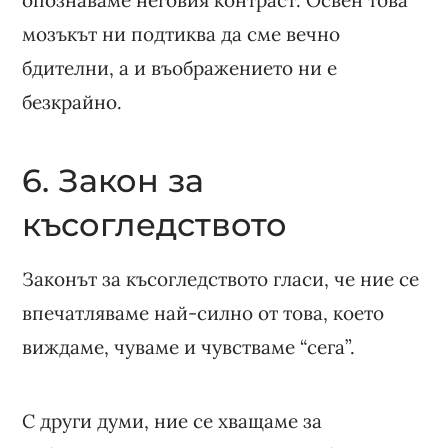
мозъкът ни подтиква да сме вечно
бдителни, а и въображението ни е
безкрайно.
6. Закон за
късогледството
Законът за късогледството гласи, че ние се
впечатляваме най-силно от това, което
виждаме, чуваме и чувстваме “сега”.
С други думи, ние се хващаме за