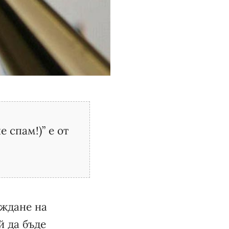
 спам!)” е от
еждане на
й да бъде