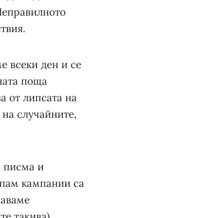
 Неправилното
твия.
е всеки ден и се
ната поща
а от липсата на
 на случайните,
а писма и
спам кампании са
чаваме
е такива).