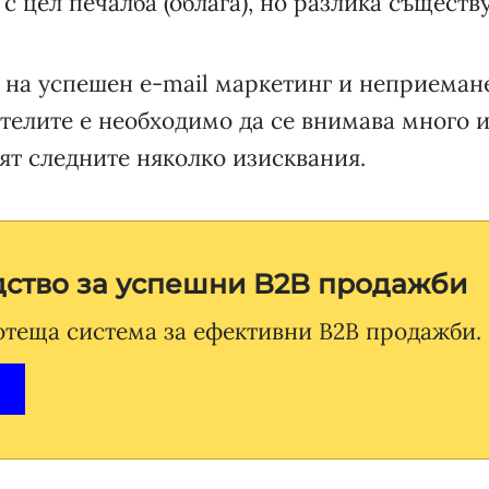
с цел печалба (облага), но разлика съществу
 на успешен e-mail маркетинг и неприемане
ателите е необходимо да се внимава много 
зят следните няколко изисквания.
дство за успешни B2B продажби
отеща система за ефективни B2B продажби.