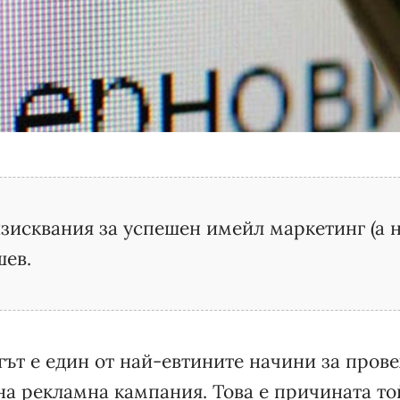
изисквания за успешен имейл маркетинг (а не
шев.
ът е един от най-евтините начини за пров
а рекламна кампания. Това е причината то