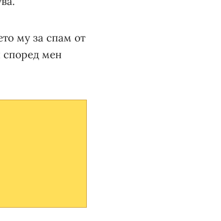
ва.
то му за спам от
и според мен