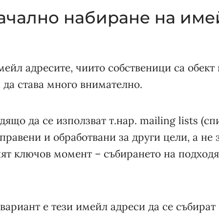
начално набиране на име
мейл адресите, чиито собственици са обект
 да става много внимателно.
дящо да се използват т.нар. mailing lists (с
 правени и обработвани за други цели, а не
вият ключов момент – събирането на подход
ариант е тези имейл адреси да се събират