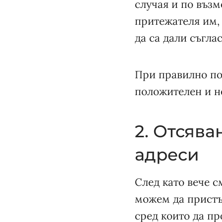
случая и по възм
притежателя им, 
да са дали съгла
При правилно по
положителен и н
2. Отсяв
адреси
След като вече с
можем да пристъ
сред които да п