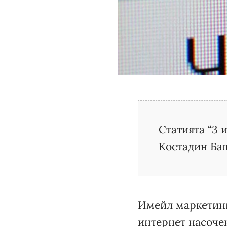
Статията “3 
Костадин Ба
Имейл маркетинг
интернет насочен