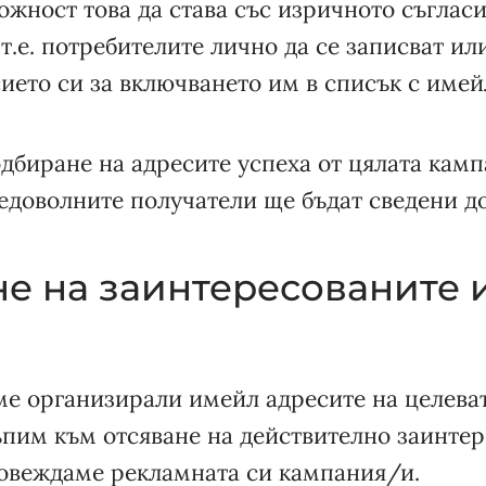
ожност това да става със изричното съгласи
т.е. потребителите лично да се записват и
сието си за включването им в списък с имей
дбиране на адресите успеха от цялата камп
едоволните получатели ще бъдат сведени д
ане на заинтересованите
ме организирали имейл адресите на целеват
пим към отсяване на действително заинтер
ровеждаме рекламната си кампания/и.