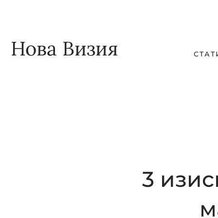
Skip
Skip
to
to
main
footer
Нова Визия
СТАТ
content
3 изи
м