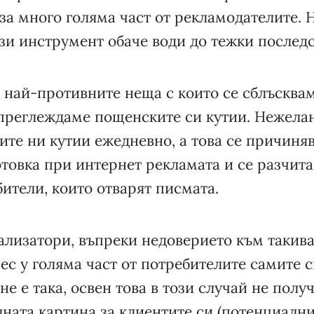
 за много голяма част от рекламодателите.
зи инструмент обаче води до тежки последс
 най-противните неща с които се сблъсквам
 преглеждаме пощенските си кутии. Нежела
те ни кутии ежедневно, а това се причиняв
товка при интернет рекламата и се разчита
ители, които отварят писмата.
ализатори, въпреки недоверието към такив
ес у голяма част от потребителите самите 
не е така, освен това в този случай не полу
ната картина за клиентите си (потенциалнит