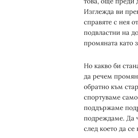
това, още преди 
Изглежда ви прек
справяте с нея о
подвластни на до
промяната като 
Но какво би стан
да речем промяна
обратно към ста
спортуваме само 
поддържаме подре
подреждаме. Да ч
след което да се