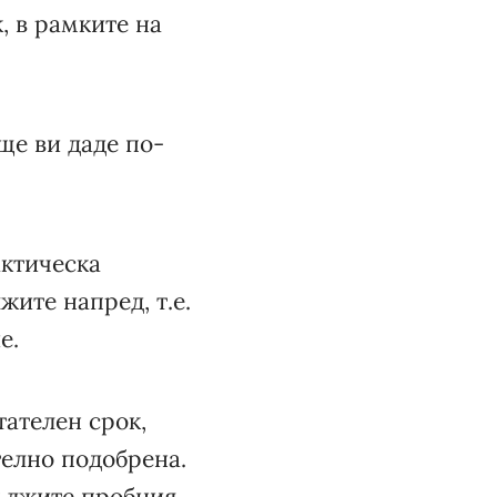
, в рамките на
 ще ви даде по-
актическа
жите напред, т.е.
е.
тателен срок,
телно подобрена.
дължите пробния