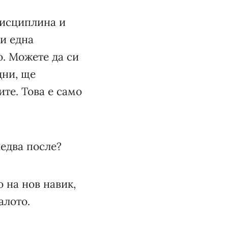
дисциплина и
ри една
. Можете да си
дни, ще
те. Това е само
ледва после?
 на нов навик,
алото.