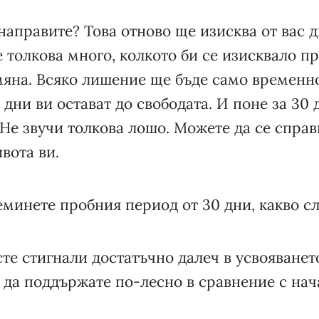
направите? Това отново ще изисква от вас 
е толкова много, колкото би се изисквало п
яна. Всяко лишение ще бъде само временно
 дни ви остават до свободата. И поне за 30 
Не звучи толкова лошо. Можете да се справи
вота ви.
минете пробния период от 30 дни, какво с
те стигнали достатъчно далеч в усвояването
 да поддържате по-лесно в сравнение с нач