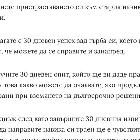
нете пристрастяването си към стария навик
и.
агате с 30 дневен успех зад гърба си, което
, че можете да се справите и занапред.
учите 30 дневен опит, който ще ви даде пр
а това какво можете да очаквате, ако продъл
ани при вземането на дългосрочно решени
днъж след като завършите 30 дневния изпи
да направите навика си траен ще е чувстви
сте готови за трайна промяна, можете да у