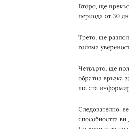
Второ, ще прекъс
периода от 30 дн
Трето, ще разпол
голяма увереност
Четвърто, ще пол
обратна връзка з
ще сте информир
Следователно, ве
способността ви 
Но дори и да не 