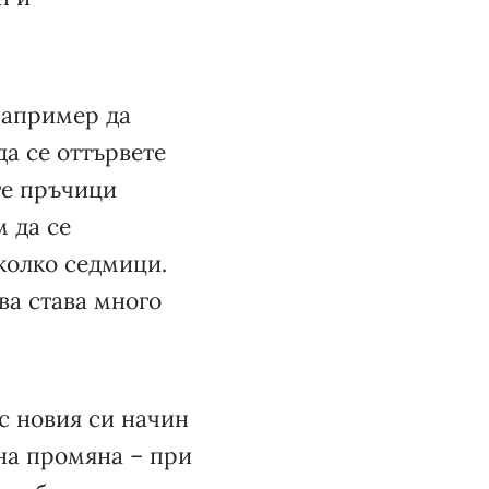
 например да
да се оттървете
те пръчици
м да се
колко седмици.
ва става много
с новия си начин
йна промяна – при