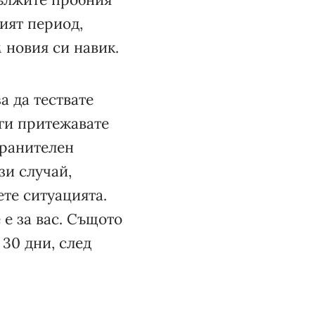
ият период,
 новия си навик.
а да тествате
 ги притежавате
хранителен
зи случай,
те ситуацията.
 е за вас. Същото
 30 дни, след