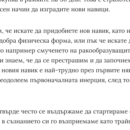
сен начин да изградите нови навици.
, че искате да придобиете нов навик, като
добра физическа форма, или пък че искате 
ато например смученето на ракообразуващи
ки знаем, че да се престрашим и да започне
новия навик е най-трудно през първите ня
реодолеем първоначалната инерция, след то
твърде често се въздържаме да стартираме 
 в съзнанието си го възприемаме като тра