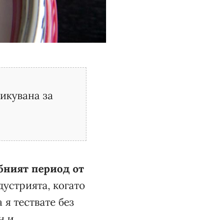
ликувана за
бният период от
дустрията, когато
 я тествате без
н и