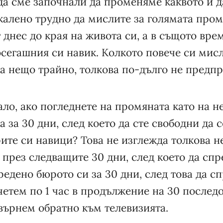
да сме започнали да променяме каквото и да
алено трудно да мислите за голямата пром
т днес до края на живота си, а в същото вре
сегашния си навик. Колкото повече си мисл
за нещо трайно, толкова по-дълго не предп
ало, ако погледнете на промяната като на 
 за 30 дни, след което да сте свободни да 
рите си навици? Това не изглежда толкова 
през следващите 30 дни, след което да спр
дено бюрото си за 30 дни, след това да с
етем по 1 час в продължение на 30 послед
 върнем обратно към телевизията.