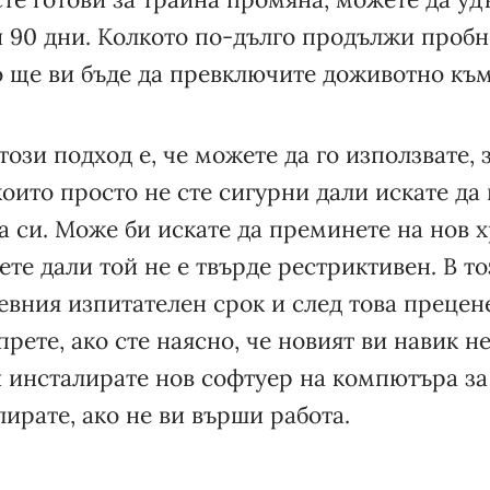
и 90 дни. Колкото по-дълго продължи пробн
о ще ви бъде да превключите доживотно към
този подход е, че можете да го използвате, з
които просто не сте сигурни дали искате да
а си. Може би искате да преминете на нов 
ете дали той не е твърде рестриктивен. В то
вния изпитателен срок и след това прецене
прете, ако сте наясно, че новият ви навик не
си инсталирате нов софтуер на компютъра за
лирате, ако не ви върши работа.