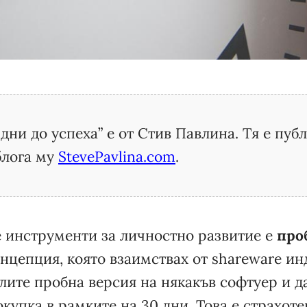
 дни до успеха” е от Стив Павлина. Тя е пуб
блога му
StevePavlina.com
.
 инструменти за личностно развитие е
про
концепция, която взаимствах от shareware ин
лите пробна версия на някакъв софтуер и да
купка в рамките на 30 дни. Това е страхоте