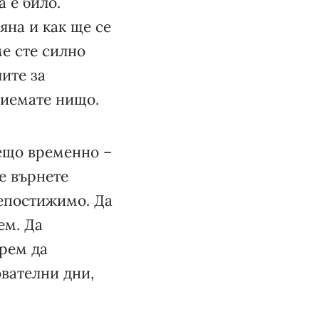
 е било.
яна и как ще се
ме сте силно
ите за
риемате нищо.
нещо временно –
се върнете
непостижимо. Да
ем. Да
прем да
ователни дни,