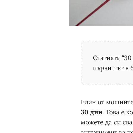
Статията “30
първи път в 
Един от мощните
30 дни
. Това е 
можете да си сва
ангажимент за по