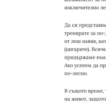
изключително ле
Да си представим
тренирате за по-
от лош навик, к
(цигарите). Всич
придържаме към 
Ако успеем да п
по-лесно.
В същото време, 
на живот, защото