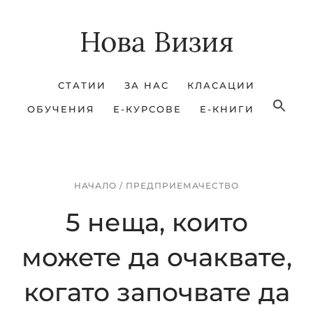
Skip
Skip
Нова Визия
to
to
main
footer
content
СТАТИИ
ЗА НАС
КЛАСАЦИИ
ОБУЧЕНИЯ
Е-КУРСОВЕ
Е-КНИГИ
НАЧАЛО
/
ПРЕДПРИЕМАЧЕСТВО
5 неща, които
можете да очаквате,
когато започвате да