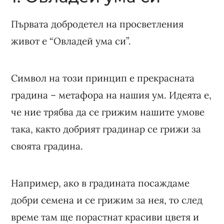
Първата добродетел на просветления
живот е “Овладей ума си”.
Символ на този принцип е прекрасната
градина – метафора на нашия ум. Идеята е,
че ние трябва да се грижим нашите умове
така, както добрият градинар се грижи за
своята градина.
Например, ако в градината посаждаме
добри семена и се грижим за нея, то след
време там ще порастнат красиви цветя и