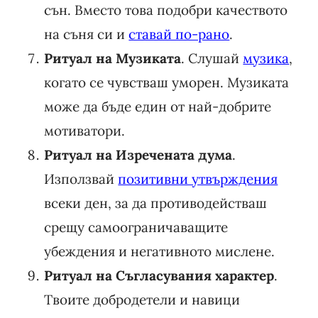
сън. Вместо това подобри качеството
на съня си и
ставай по-рано
.
Ритуал на Музиката
. Слушай
музика
,
когато се чувстваш уморен. Музиката
може да бъде един от най-добрите
мотиватори.
Ритуал на Изречената дума
.
Използвай
позитивни утвърждения
всеки ден, за да противодействаш
срещу самоограничаващите
убеждения и негативното мислене.
Ритуал на Съгласувания характер
.
Твоите добродетели и навици