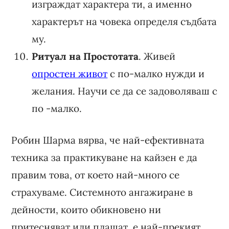
изграждат характера ти, а именно
характерът на човека определя съдбата
му.
Ритуал на Простотата
. Живей
опростен живот
с по-малко нужди и
желания. Научи се да се задоволяваш с
по -малко.
Робин Шарма вярва, че най-ефективната
техника за практикуване на кайзен е да
правим това, от което най-много се
страхуваме. Системното ангажиране в
дейности, които обикновено ни
притесняват или плашат, е най-прекият