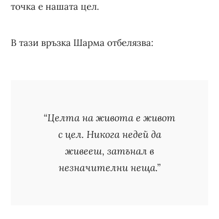
точка е нашата цел.
В тази връзка Шарма отбелязва:
“Целта на живота е живот
с цел. Никога недей да
живееш, затънал в
незначителни неща.”