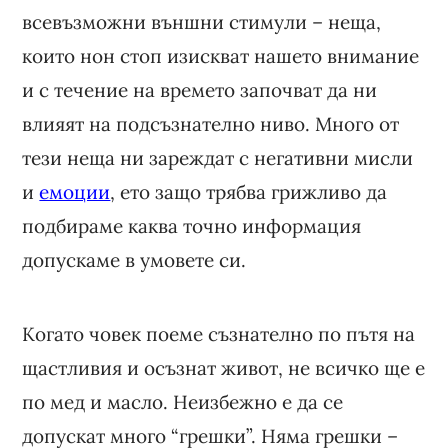
всевъзможни външни стимули – неща,
които нон стоп изискват нашето внимание
и с течение на времето започват да ни
влияят на подсъзнателно ниво. Много от
тези неща ни зареждат с негативни мисли
и
емоции
, ето защо трябва грижливо да
подбираме каква точно информация
допускаме в умовете си.
Когато човек поеме съзнателно по пътя на
щастливия и осъзнат живот, не всичко ще е
по мед и масло. Неизбежно е да се
допускат много “грешки”. Няма грешки –