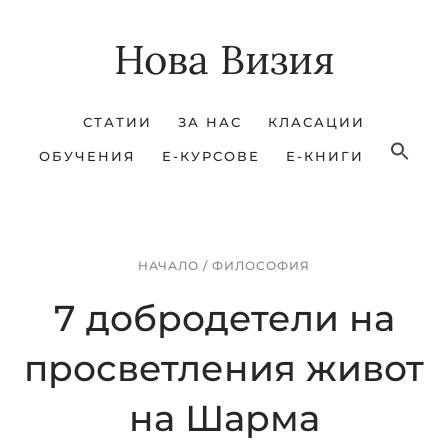
Skip
Skip
Нова Визия
to
to
main
footer
content
СТАТИИ
ЗА НАС
КЛАСАЦИИ
ОБУЧЕНИЯ
Е-КУРСОВЕ
Е-КНИГИ
НАЧАЛО
/
ФИЛОСОФИЯ
7 добродетели на
просветления живот
на Шарма