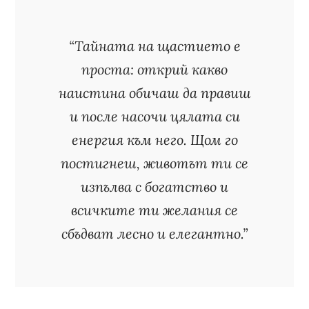
“Тайната на щастието е
проста: открий какво
наистина обичаш да правиш
и после насочи цялата си
енергия към него. Щом го
постигнеш, животът ти се
изпълва с богатство и
всичките ти желания се
сбъдват лесно и елегантно.”