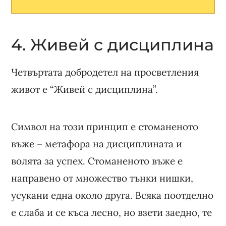
4. Живей с дисциплина
Четвъртата добродетел на просветления
живот е “Живей с дисциплина”.
Символ на този принцип е стоманеното
въже – метафора на дисциплината и
волята за успех. Стоманеното въже е
направено от множество тънки нишки,
усукани една около друга. Всяка поотделно
е слаба и се къса лесно, но взети заедно, те