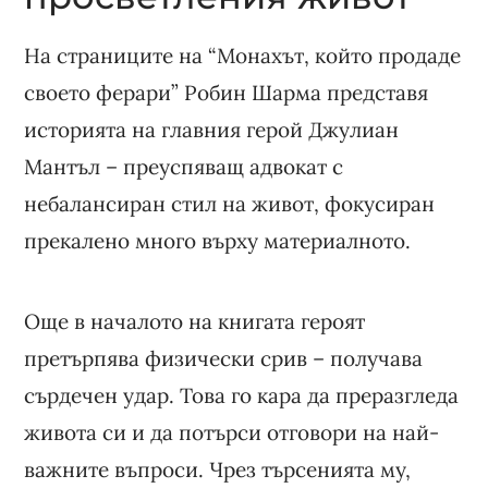
На страниците на “Монахът, който продаде
своето ферари” Робин Шарма представя
историята на главния герой Джулиан
Мантъл – преуспяващ адвокат с
небалансиран стил на живот, фокусиран
прекалено много върху материалното.
Още в началото на книгата героят
претърпява физически срив – получава
сърдечен удар. Това го кара да преразгледа
живота си и да потърси отговори на най-
важните въпроси. Чрез търсенията му,