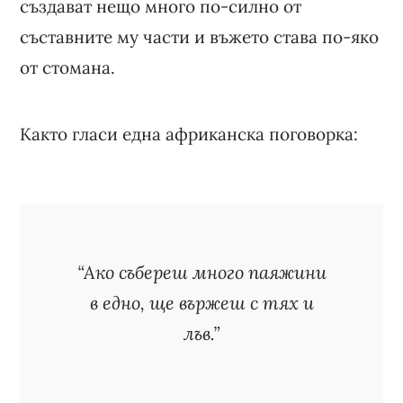
създават нещо много по-силно от
съставните му части и въжето става по-яко
от стомана.
Както гласи една африканска поговорка:
“Ако събереш много паяжини
в едно, ще вържеш с тях и
лъв.”