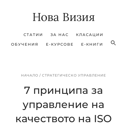
Skip
Skip
Нова Визия
to
to
main
footer
content
СТАТИИ
ЗА НАС
КЛАСАЦИИ
ОБУЧЕНИЯ
Е-КУРСОВЕ
Е-КНИГИ
НАЧАЛО
/
СТРАТЕГИЧЕСКО УПРАВЛЕНИЕ
7 принципa за
управление на
качеството на ISO