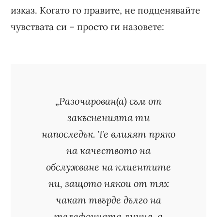
изказ. Когато го правите, не подценявайте
чувствата си – просто ги назовете:
„Разочарован(а) съм от
закъсненията ти
напоследък. Те влияят пряко
на качеството на
обслужване на клиентите
ни, защото някои от тях
чакат твърде дълго на
телефонната линия, а