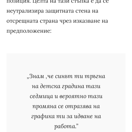
позиция. Целта на тази стъпка е да се
неутрализира защитната стена на
отсрещната страна чрез изказване на
предположение:
„Знам ,че синът ти тръгна
на детска градина тази
седмица и вероятно тази
промяна се отразява на
графика ти за идване на
работа.”