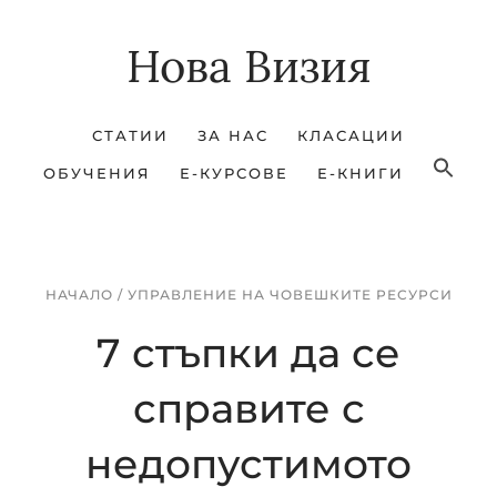
Skip
Skip
Нова Визия
to
to
main
footer
content
СТАТИИ
ЗА НАС
КЛАСАЦИИ
ОБУЧЕНИЯ
Е-КУРСОВЕ
Е-КНИГИ
НАЧАЛО
/
УПРАВЛЕНИЕ НА ЧОВЕШКИТЕ РЕСУРСИ
7 стъпки да се
справите с
недопустимото