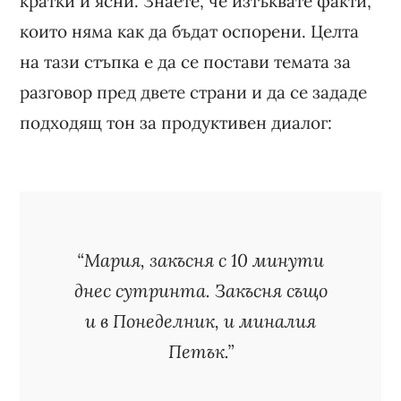
кратки и ясни. Знаете, че изтъквате факти,
които няма как да бъдат оспорени. Целта
на тази стъпка е да се постави темата за
разговор пред двете страни и да се зададе
подходящ тон за продуктивен диалог:
“Мария, закъсня с 10 минути
днес сутринта. Закъсня също
и в Понеделник, и миналия
Петък.”