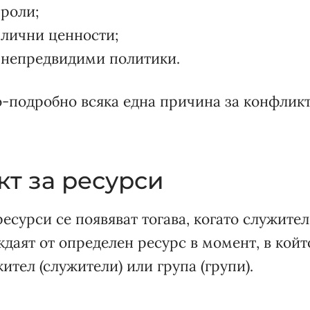
 роли;
 лични ценности;
 непредвидими политики.
о-подробно всяка една причина за конфликт
кт за ресурси
есурси се появяват тогава, когато служител
даят от определен ресурс в момент, в който
ител (служители) или група (групи).