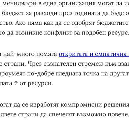
 мениджъри в една организация могат да 
 бюджет за разходи през годината да бъде 
тво. Ако няма как да се одобрят бюджетите 
о да възникне конфликт за подобен ресурс
и най-много помага
откритата и емпатична
 страни. Чрез съзнателен стремеж към вз
проумеят по-добре гледната точка на другат
ата й от ресурси.
могат да се изработят компромисни решени
и двете страни да спечелят възможно повече