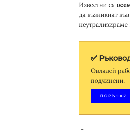
Известни са
осе
да възникнат във
неутрализираме 
✅ Ръковод
Овладей раб
подчинени.
ПОРЪЧАЙ