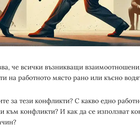
зва, че всички възникващи взаимоотношен
ти на работното място рано или късно водя
те за тези конфликти? С какво едно работн
и към конфликти? И как да се използват к
ачин?