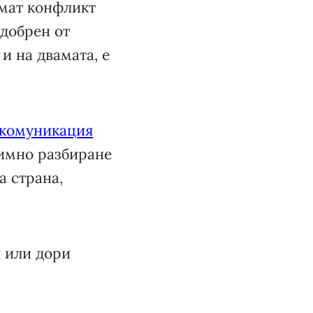
имат конфликт
одобрен от
и на двамата, е
.
 комуникация
аимно разбиране
а страна,
я или дори
.