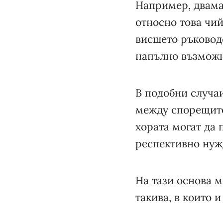
Например, двама
относно това чий
висшето ръководс
напълно възможн
В подобни случа
между спорещите
хората могат да 
респективно нужд
На тази основа 
такива, в които 