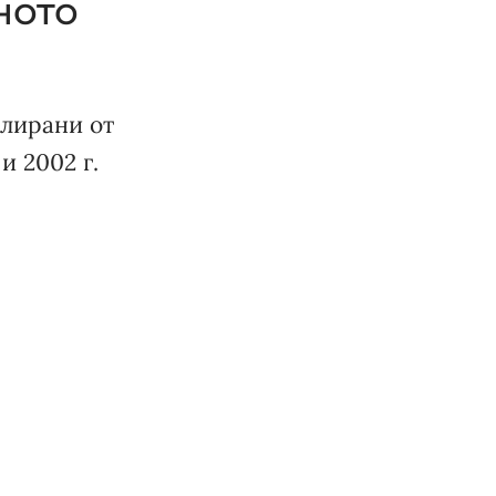
ното
улирани от
и 2002 г.