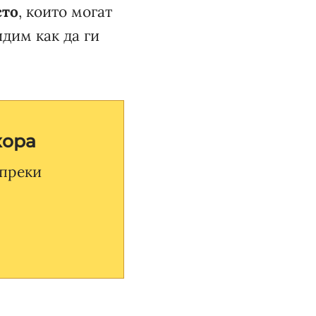
сто
, които могат
идим как да ги
хора
 преки