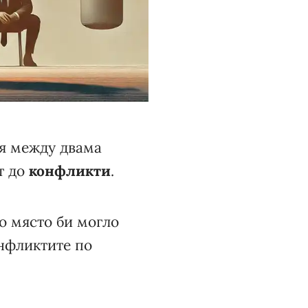
ия между двама
т до
конфликти
.
о място би могло
онфликтите по