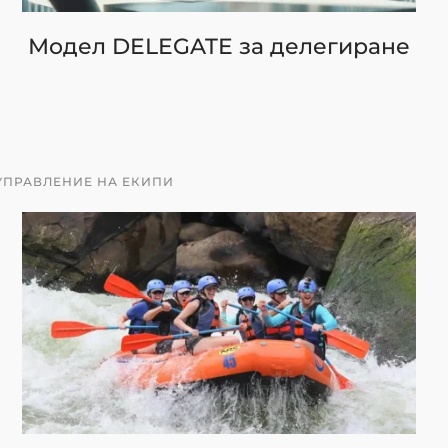
Модел DELEGATE за делегиране
УПРАВЛЕНИЕ НА ЕКИПИ