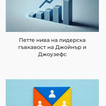
Петте нива на лидерска
гъвкавост на Джойнър и
Джоузефс