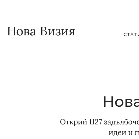
Skip
Skip
to
to
main
footer
Нова Визия
СТАТ
content
Нова
Открий 1127 задълбоч
идеи и 