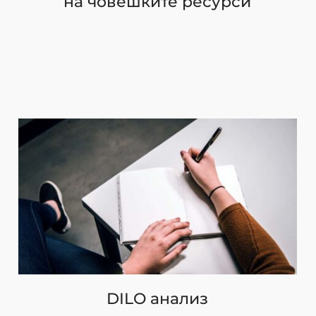
на човешките ресурси
DILO анализ