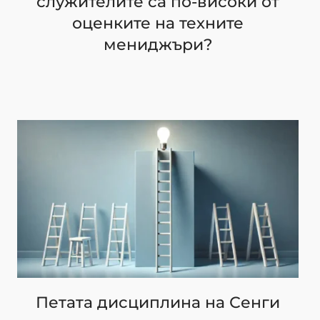
служителите са по-високи от
оценките на техните
мениджъри?
Петата дисциплина на Сенги