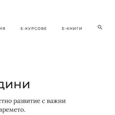
ИЯ
Е-КУРСОВЕ
Е-КНИГИ
одини
стно развитие с важни
времето.