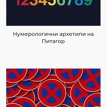
Нумерологични архетипи на
Питагор