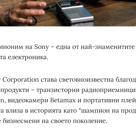
иноним на Sonу – една от най-знаменитите
ата електроника.
Corporation става световноизвестна благо
 продукти – транзисторни радиоприемници,
ron, видеокамери Betamax и портативни пле
а влиза в историята като “шампион на прод
 бизнесмени на своето поколение.