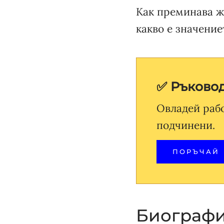
Как преминава ж
какво е значение
✅ Ръковод
Овладей раб
подчинени.
ПОРЪЧАЙ
Биографи