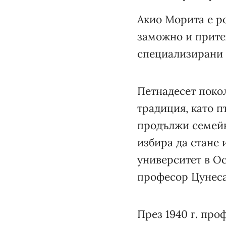
Акио Морита е ро
заможно и прите
специализирани в
Петнадесет покол
традиция, като п
продължи семейни
избира да стане 
университет в Ос
професор Цунеса
През 1940 г. про