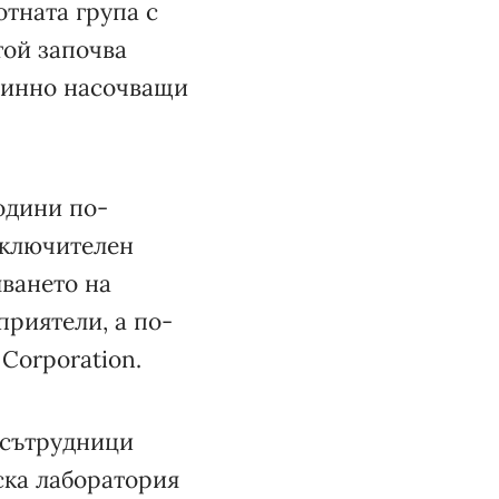
тната група с
той започва
плинно насочващи
одини по-
зключителен
яването на
приятели, а по-
Corporation.
 сътрудници
ска лаборатория