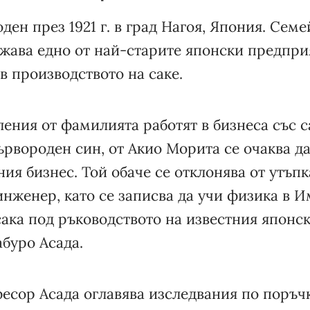
ден през 1921 г. в град Нагоя, Япония. Семе
жава едно от най-старите японски предпри
 производството на саке.
ения от фамилията работят в бизнеса със с
ървороден син, от Акио Морита се очаква да
я бизнес. Той обаче се отклонява от утъпк
инженер, като се записва да учи физика в 
ака под ръководството на известния японск
буро Асада.
фесор Асада оглавява изследвания по поръ