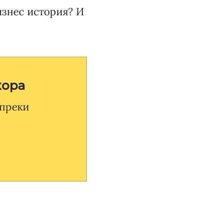
изнес история? И
хора
 преки