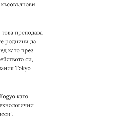
а късовълнови
 това преподава
те роднини да
ед като през
ейството си,
пания Тokyo
Kogyo като
технологични
еси”.