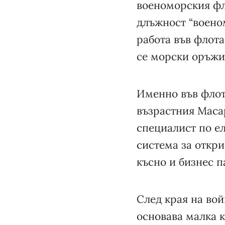
военоморския фл
длъжност “воено
работа във флота
се морски оръжи
Именно във флот
възрастния Маса
специалист по ел
система за откри
късно и бизнес п
След края на вой
основава малка 