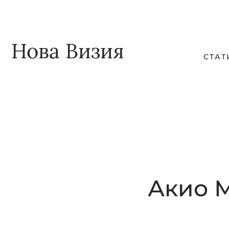
Skip
Skip
to
to
main
footer
Нова Визия
СТАТ
content
Акио М