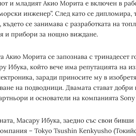
от и младият Акио Морита е включен в рабо
морски инженер”. След като се дипломира, 
, където се занимава с разработката на то
я и прибори за нощно виждане.
а Акио Морита се запознава с тринадесет г
ру Ибука, който вече има репутацията на и
ектроника, заради приносите му в изобрет
ване на подводници. Двамата стават добри 
артньори и основатели на компанията Sony 
ната, Масару Ибука, заедно със свои бивши
компания – Tokyo Tsushin Kenkyusho (Токий