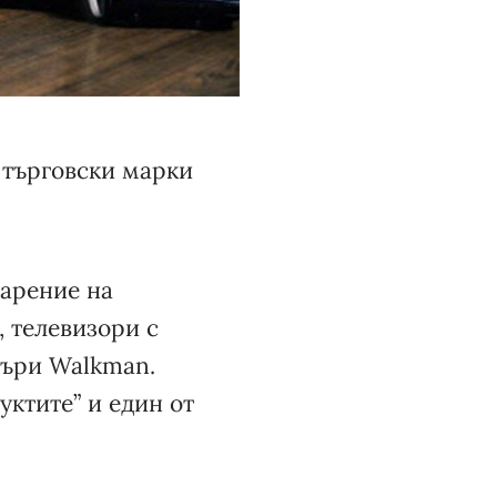
 търговски марки
дарение на
 телевизори с
йъри Walkman.
уктите” и един от