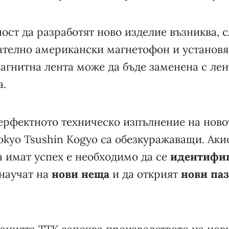
ст да разработят ново изделие възниква, 
ателно американски магнетофон и установяв
агнитна лента може да бъде заменена с лен
а.
ерфектното техническо изпълнение на новот
okyo Tsushin Kogyo са обезкуражаващи. Ак
да имат успех е необходимо да се
идентифиц
 научат на
нови неща
и да открият
нови па