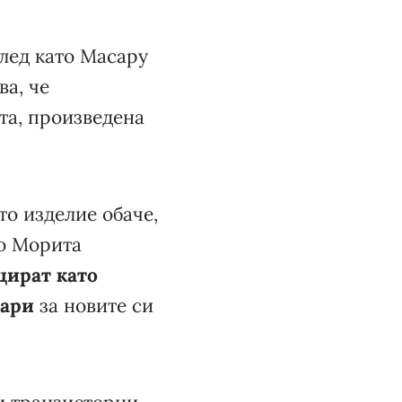
след като Масару
а, че
та, произведена
о изделие обаче,
ио Морита
ират като
зари
за новите си