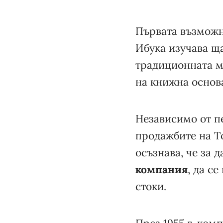
Първата възможно
Ибука изучава щ
традиционната м
на книжна основ
Независимо от п
продажбите на Т
осъзнава, че за 
компания
, да се
стоки.