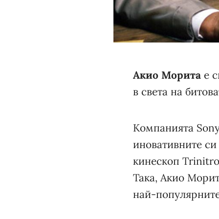
Акио Морита
е с
в света на битов
Компанията Sony 
иновативните си
кинескоп Trinit
Така, Акио Морит
най-популярните