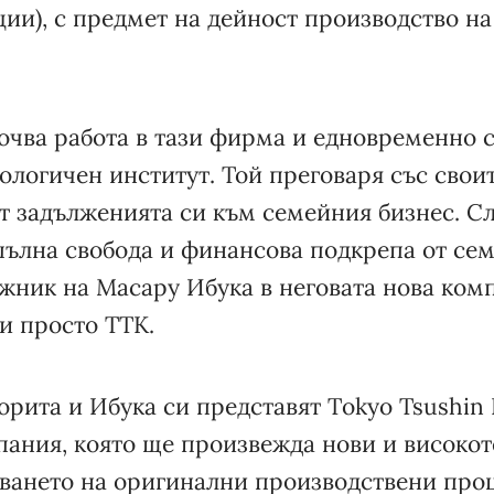
ии), с предмет на дейност производство н
очва работа в тази фирма и едновременно с
ологичен институт. Той преговаря със свои
т задълженията си към семейния бизнес. Сл
 пълна свобода и финансова подкрепа от сем
ужник на Масaру Ибука в неговата нова ком
и просто ТТК.
рита и Ибука си представят Тokyo Tsushin 
пания, която ще произвежда нови и високо
зването на оригинални производствени проц