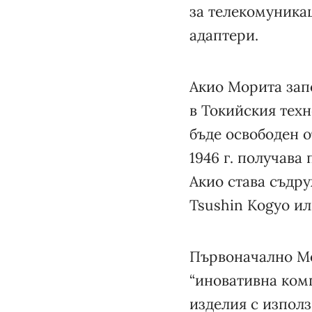
за телекомуникац
адаптери.
Акио Морита зап
в Токийския техн
бъде освободен о
1946 г. получава
Акио става съдр
Tsushin Kogyo ил
Първоначално Мо
“иновативна ком
изделия с изпол