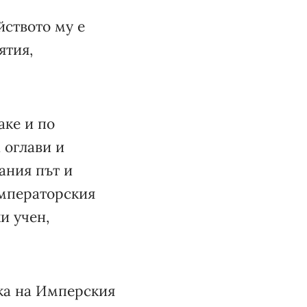
йството му е
ятия,
аке и по
 оглави и
ания път и
Императорския
и учен,
чка на Имперския