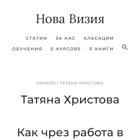
Skip
Skip
Нова Визия
to
to
main
footer
content
СТАТИИ
ЗА НАС
КЛАСАЦИИ
ОБУЧЕНИЯ
Е-КУРСОВЕ
Е-КНИГИ
НАЧАЛО
/
ТАТЯНА ХРИСТОВА
Татяна Христова
Как чрез работа в