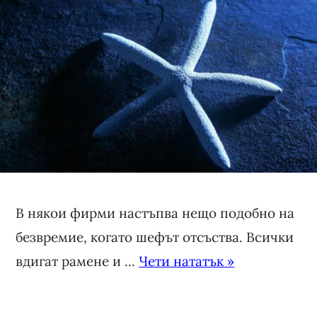
В някои фирми настъпва нещо подобно на
безвремие, когато шефът отсъства. Всички
вдигат рамене и ...
Чети нататък »