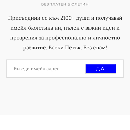
a
БЕЗПЛАТЕН БЮЛЕТИН
p
g
Присъедини се към 2100+ души и получавай
a
e
имейл бюлетина ни, пълен с важни идеи и
g
s
прозрения за професионално и личностно
e
o
развитие. Всеки Петък. Без спам!
s
m
o
i
m
t
i
t
t
e
t
d
e
d