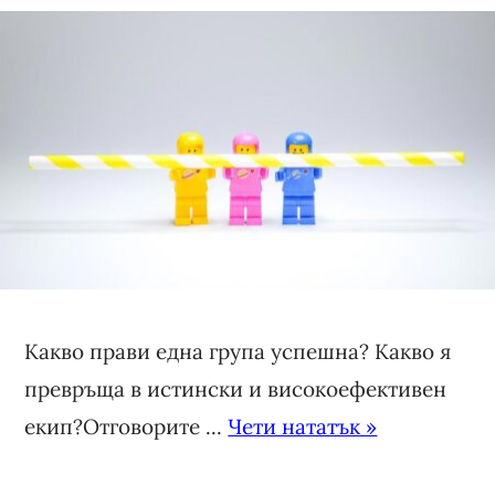
Какво прави една група успешна? Какво я
превръща в истински и високоефективен
екип?Отговорите ...
Чети нататък »