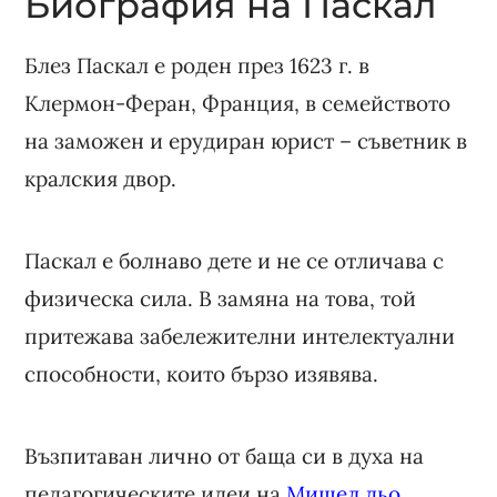
Биография на Паскал
Блез Паскал е роден през 1623 г. в
Клермон-Феран, Франция, в семейството
на заможен и ерудиран юрист – съветник в
кралския двор.
Паскал е болнаво дете и не се отличава с
физическа сила. В замяна на това, той
притежава забележителни интелектуални
способности, които бързо изявява.
Възпитаван лично от баща си в духа на
педагогическите идеи на
Мишел дьо