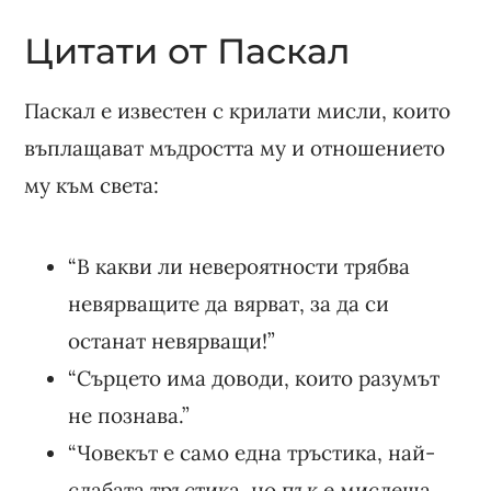
Цитати от Паскал
Паскал е известен с крилати мисли, които
въплащават мъдростта му и отношението
му към света:
“В какви ли невероятности трябва
невярващите да вярват, за да си
останат невярващи!”
“Сърцето има доводи, които разумът
не познава.”
“Човекът е само една тръстика, най-
слабата тръстика, но пък е мислеща