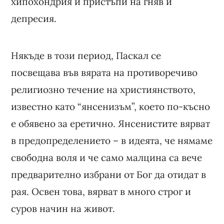
хипохондрия и пристъпи на гняв и
депресия.
Някъде в този период, Паскал се
посвещава във вярата на противоречиво
религиозно течение на християнството,
известно като “янсенизъм”, което по-късно
е обявено за еретично. Янсенистите вярват
в предопределението – в идеята, че нямаме
свободна воля и че само малцина са вече
предварително избрани от Бог да отидат в
рая. Освен това, вярват в много строг и
суров начин на живот.