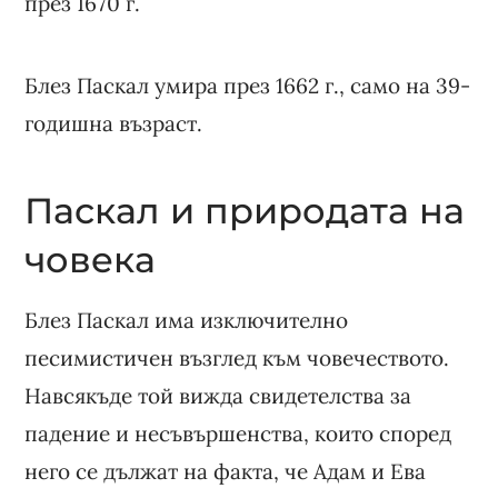
през 1670 г.
Блез Паскал умира през 1662 г., само на 39-
годишна възраст.
Паскал и природата на
човека
Блез Паскал има изключително
песимистичен възглед към човечеството.
Навсякъде той вижда свидетелства за
падение и несъвършенства, които според
него се дължат на факта, че Адам и Ева