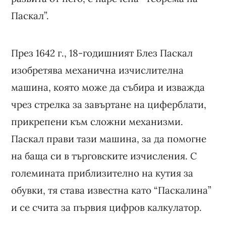
Паскал”.
През 1642 г., 18-годишният Блез Паскал
изобретява механична изчислителна
машина, която може да събира и изважда
чрез стрелка за завъртане на циферблати,
прикрепени към сложни механизми.
Паскал прави тази машина, за да помогне
на баща си в търговските изчисления. С
големината приблизително на кутия за
обувки, тя става известна като “Паскалина”
и се счита за първия цифров калкулатор.