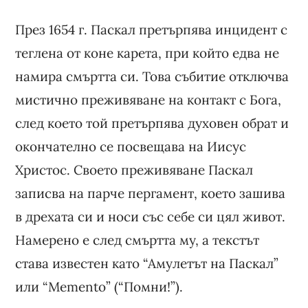
През 1654 г. Паскал претърпява инцидент с
теглена от коне карета, при който едва не
намира смъртта си. Това събитие отключва
мистично преживяване на контакт с Бога,
след което той претърпява духовен обрат и
окончателно се посвещава на Иисус
Христос. Своето преживяване Паскал
записва на парче пергамент, което зашива
в дрехата си и носи със себе си цял живот.
Намерено е след смъртта му, а текстът
става известен като “Амулетът на Паскал”
или “Memento” (“Помни!”).