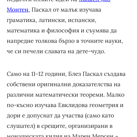
Монтен
, Паскал от малък изучава
граматика, латински, испански,
математика и философия и съумява да
напредне толкова бързо в точните науки,
че си печели славата на дете-чудо.
Само на 11-12 години, Блез Паскал създава
собствени оригинални доказателства на
различни математически теореми. Малко
по-късно изучава Евклидова геометрия и
дори е допуснат да участва (само като
слушател) в срещите, организирани в
монашеската килия на Марен Мерсен –