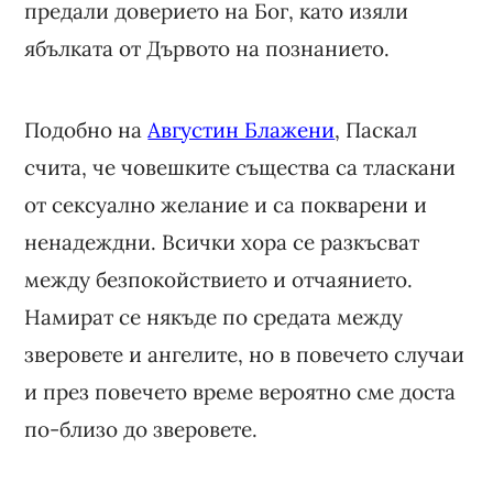
предали доверието на Бог, като изяли
ябълката от Дървото на познанието.
Подобно на
Августин Блажени
, Паскал
счита, че човешките същества са тласкани
от сексуално желание и са покварени и
ненадеждни. Всички хора се разкъсват
между безпокойствието и отчаянието.
Намират се някъде по средата между
зверовете и ангелите, но в повечето случаи
и през повечето време вероятно сме доста
по-близо до зверовете.