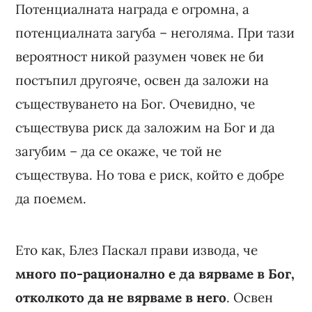
Потенциалната награда е огромна, а
потенциалната загуба – неголяма. При тази
вероятност никой разумен човек не би
постъпил другояче, освен да заложи на
съществуването на Бог. Очевидно, че
съществува риск да заложим на Бог и да
загубим – да се окаже, че той не
съществува. Но това е риск, който е добре
да поемем.
Ето как, Блез Паскал прави извода, че
много по-рационално е да вярваме в Бог,
отколкото да не вярваме в него
. Освен