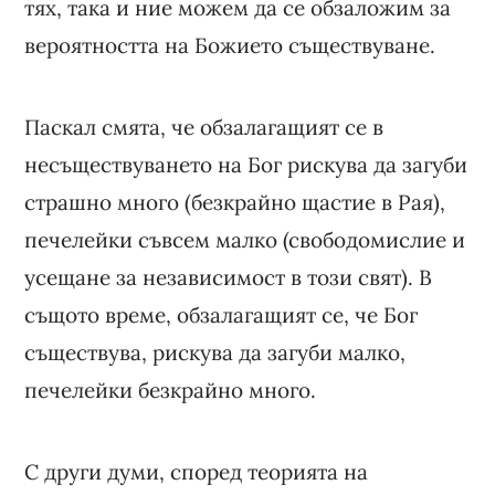
тях, така и ние можем да се обзаложим за
вероятността на Божието съществуване.
Паскал смята, че обзалагащият се в
несъществуването на Бог рискува да загуби
страшно много (безкрайно щастие в Рая),
печелейки съвсем малко (свободомислие и
усещане за независимост в този свят). В
същото време, обзалагащият се, че Бог
съществува, рискува да загуби малко,
печелейки безкрайно много.
С други думи, според теорията на