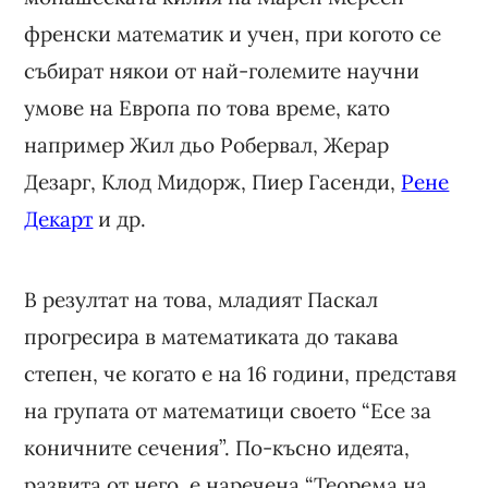
френски математик и учен, при когото се
събират някои от най-големите научни
умове на Европа по това време, като
например Жил дьо Робервал, Жерар
Дезарг, Клод Мидорж, Пиер Гасенди,
Рене
Декарт
и др.
В резултат на това, младият Паскал
прогресира в математиката до такава
степен, че когато е на 16 години, представя
на групата от математици своето “Есе за
коничните сечения”. По-късно идеята,
развита от него, е наречена “Теорема на