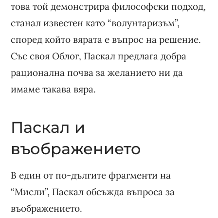
това той демонстрира философски подход,
станал известен като “волунтаризъм”,
според който вярата е въпрос на решение.
Със своя Облог, Паскал предлага добра
рационална почва за желанието ни да
имаме такава вяра.
Паскал и
въображението
В един от по-дългите фрагменти на
“Мисли”, Паскал обсъжда въпроса за
въображението.