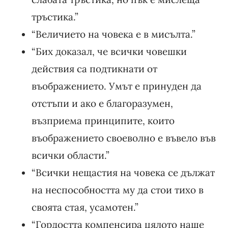
тръстика.”
“Величието на човека е в мисълта.”
“Бих доказал, че всички човешки
действия са подтикнати от
въображението. Умът е принуден да
отстъпи и ако е благоразумен,
възприема принципите, които
въображението своеволно е въвело във
всички области.”
“Всички нещастия на човека се дължат
на неспособността му да стои тихо в
своята стая, усамотен.”
“Гордостта компенсира цялото наше