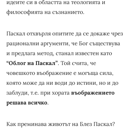
идеите си в областта на теологията и
философията на съзнанието.
Паскал отхвърля опитите да се докаже чрез
рационални аргументи, че Бог съществува
и предлага метод, станал известен като
“Облог на Паскал”
. Той счита, че
човешкото въображение е могъща сила,
която може да ни води до истини, но и до
заблуди, т.е. при хората
въображението
решава всичко
.
Как преминава животът на Блез Паскал?