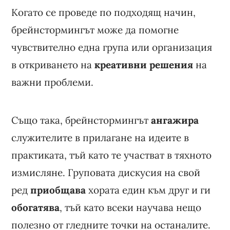
Когато се проведе по подходящ начин,
брейнстормингът може да помогне
чувствително една група или организация
в откриването на
креативни решения
на
важни проблеми.
Също така, брейнстормингът
ангажира
служителите в прилагане на идеите в
практиката, тъй като те участват в тяхното
измисляне. Груповата дискусия на свой
ред
приобщава
хората един към друг и ги
обогатява
, тъй като всеки научава нещо
полезно от гледните точки на останалите.