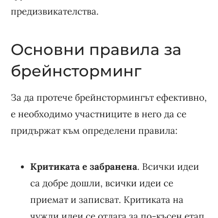
предизвикателства.
Основни правила за
брейнсторминг
За да протече брейнстормингът ефективно,
е необходимо участниците в него да се
придържат към определени правила:
Критиката е забранена
. Всички идеи
са добре дошли, всички идеи се
приемат и записват. Критиката на
чужди идеи се отлага за по-късен етап.