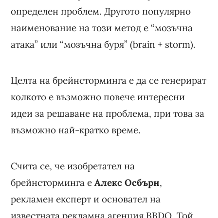
определен проблем. Другото популярно
наименование на този метод е “мозъчна
атака” или “мозъчна буря” (brain + storm).
Целта на брейнсторминга е да се генерират
колкото е възможно повече интересни
идеи за решаване на проблема, при това за
възможно най-кратко време.
Счита се, че изобретател на
брейнсторминга е
Алекс Осбърн
,
рекламен експерт и основател на
известната рекламна агенция BBDO. Той