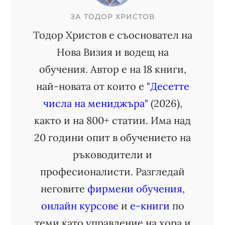
ЗА
ТОДОР ХРИСТОВ
Тодор Христов е съосновател на
Нова Визия и водещ на
обучения. Автор е на 18 книги,
най-новата от които е
"Десетте
числа на мениджъра"
(2026),
както и на 800+ статии. Има над
20 години опит в обучението на
ръководители и
професионалисти. Разгледай
неговите
фирмени обучения
,
онлайн курсове
и
е-книги
по
теми като управление на хора и