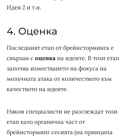
Идея 2 и т.н.
4. Оценка
Последният етап от брейнсторминга е
свързан с
оценка
на идеите. В този етап
започва изместването на фокуса на
мозъчната атака от количеството към
качеството на идеите.
Някои специалисти не разглеждат този
етап като органична част от
брейнсторминг сесията (на принципа