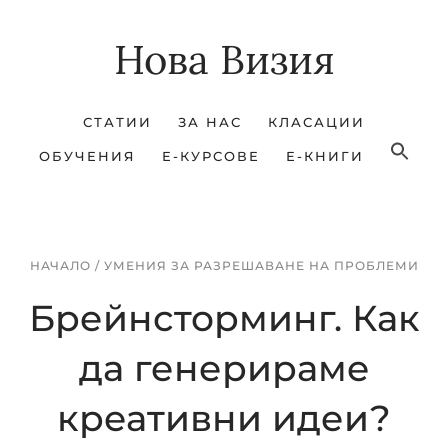
Skip
Skip
Нова Визия
to
to
main
footer
content
СТАТИИ
ЗА НАС
КЛАСАЦИИ
ОБУЧЕНИЯ
Е-КУРСОВЕ
Е-КНИГИ
НАЧАЛО
/
УМЕНИЯ ЗА РАЗРЕШАВАНЕ НА ПРОБЛЕМИ
Брейнсторминг. Как
да генерираме
креативни идеи?