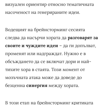
визуален ориентир относно тематичната
насоченост на генерираните идеи.
Водещият на брейнсторминг сесията
следва да насърчи хората да
разговарят за
своите и чуждите идеи
– да ги допълват,
променят или надграждат. Нужно е в
обсъждането да се включат дори и най-
тихите хора в стаята. Този момент от
мозъчната атака може да доведе до
безценна
синергия
между хората.
В този етап на брейнсторминг критиката