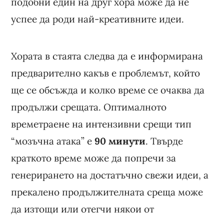
подобни един на друг хора може да не
успее да роди най-креативните идеи.
Хората в стаята следва да е информирана
предварително какъв е проблемът, който
ще се обсъжда и колко време се очаква да
продължи срещата. Оптималното
времетраене на интензивни срещи тип
“мозъчна атака” е
90 минути
. Твърде
краткото време може да попречи за
генерирането на достатъчно свежи идеи, а
прекалено продължителната среща може
да изтощи или отегчи някои от