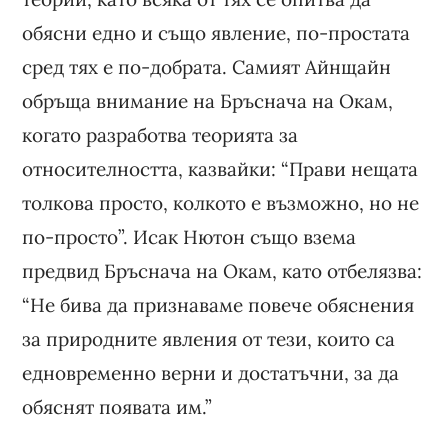
обясни едно и също явление, по-простата
сред тях е по-добрата. Самият Айнщайн
обръща внимание на Бръснача на Окам,
когато разработва теорията за
относителността, казвайки: “Прави нещата
толкова просто, колкото е възможно, но не
по-просто”. Исак Нютон също взема
предвид Бръснача на Окам, като отбелязва:
“Не бива да признаваме повече обяснения
за природните явления от тези, които са
едновременно верни и достатъчни, за да
обяснят появата им.”