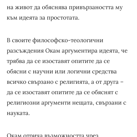
на живот да обяснява привързаността му
към идеята за простотата.
В своите философско-теологични
разсъждения Окам аргументира идеята, че
трябва да се изоставят опитите да се
обясни с научни или логични средства
всичко свързано с религията, а от друга –
да се изоставят опитите да се обяснят с
религиозни аргументи нещата, свързани с
науката.
Окам отрича възможността чрез