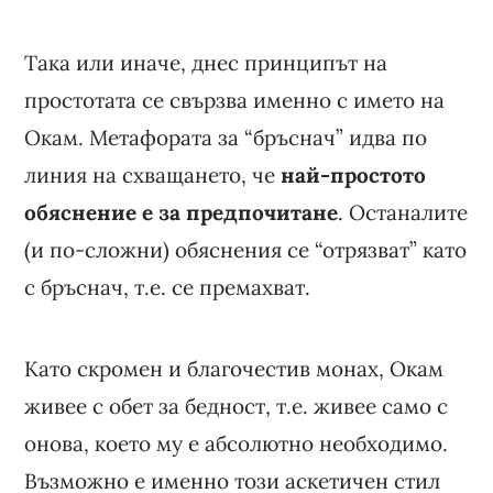
Така или иначе, днес принципът на
простотата се свързва именно с името на
Окам. Метафората за “бръснач” идва по
линия на схващането, че
най-простото
обяснение е за предпочитане
. Останалите
(и по-сложни) обяснения се “отрязват” като
с бръснач, т.е. се премахват.
Като скромен и благочестив монах, Окам
живее с обет за бедност, т.е. живее само с
онова, което му е абсолютно необходимо.
Възможно е именно този аскетичен стил