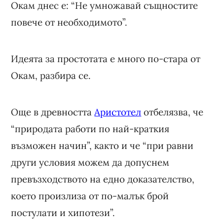
Окам днес е: “Не умножавай същностите
повече от необходимото”.
Идеята за простотата е много по-стара от
Окам, разбира се.
Още в древността
Аристотел
отбелязва, че
“природата работи по най-краткия
възможен начин”, както и че “при равни
други условия можем да допуснем
превъзходството на едно доказателство,
което произлиза от по-малък брой
постулати и хипотези”.