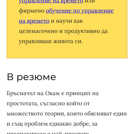
управление на времето
или
фирмено
обучение по управление
на времето
и научи как
целенасочено и продуктивно да
управляваш живота си.
В резюме
Бръсначът на Окам е принцип на
простотата, съгласно който от
множеството теории, които обясняват един
и същ проблем еднакво добре, за
предпочитане е най-простата.