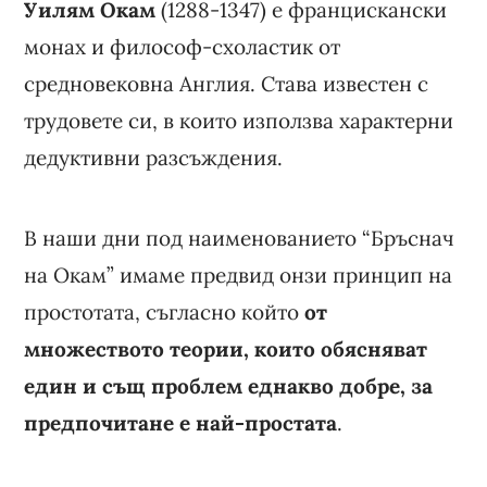
Уилям Окам
(1288-1347) е францискански
монах и философ-схоластик от
средновековна Англия. Става известен с
трудовете си, в които използва характерни
дедуктивни разсъждения.
В наши дни под наименованието “Бръснач
на Окам” имаме предвид онзи принцип на
простотата, съгласно който
от
множеството теории, които обясняват
един и същ проблем еднакво добре, за
предпочитане е най-простата
.