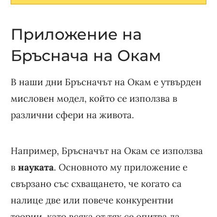
Приложение на
Бръснача на Окам
В наши дни Бръсначът на Окам е утвърден
мисловен модел, който се използва в
различни сфери на живота.
Например, Бръсначът на Окам се използва
в
науката
. Основното му приложение е
свързано със схващането, че когато са
налице две или повече конкурентни
теории, като всяка от тях се опитва да