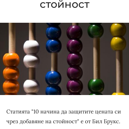
стойност
Статията "10 начина да защитите цената си
чрез добавяне на стойност" е от Бил Брукс.