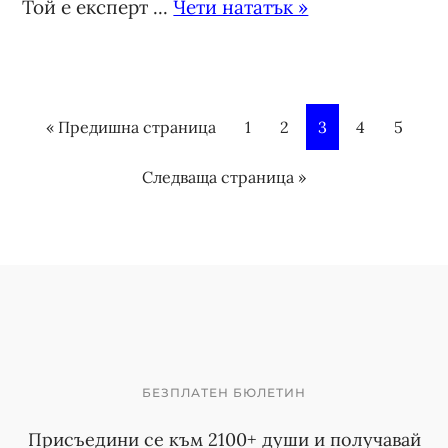
Той е експерт ...
Чети нататък »
« Предишна страница
P
1
P
2
P
3
P
4
P
5
a
a
a
a
a
Следваща страница »
g
g
g
g
g
e
e
e
e
e
БЕЗПЛАТЕН БЮЛЕТИН
Присъедини се към 2100+ души и получавай