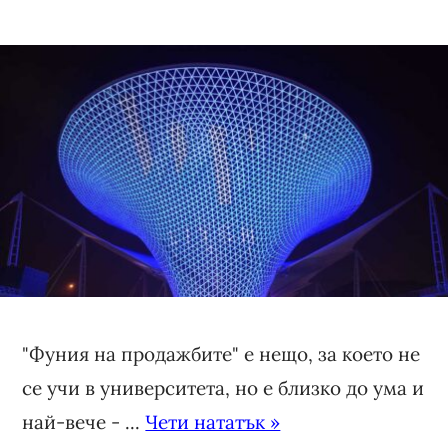
"Фуния на продажбите" е нещо, за което не
се учи в университета, но е близко до ума и
най-вече - ...
Чети нататък »