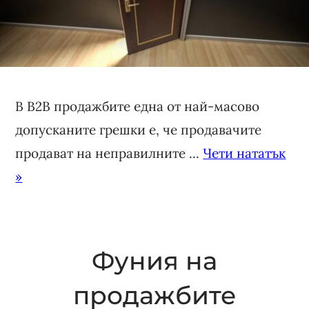
В B2B продажбите една от най-масово
допусканите грешки е, че продавачите
продават на неправилните ...
Чети нататък
»
Фуния на
продажбите