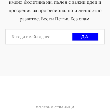
имейл бюлетина ни, пълен с важни идеи и
s
прозрения за професионално и личностно
o
развитие. Всеки Петък. Без спам!
m
i
t
t
e
d
ПОЛЕЗНИ СТРАНИЦИ