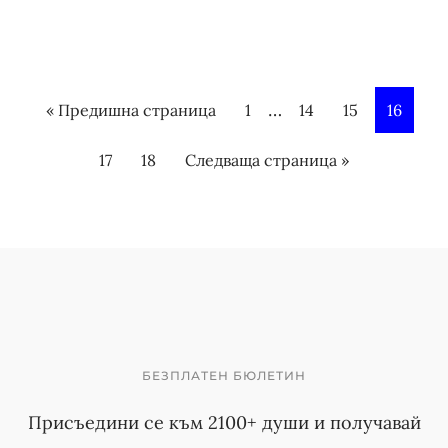
I
…
« Предишна страница
P
1
P
14
P
15
P
16
n
a
a
a
a
P
17
P
18
Следваща страница »
t
g
g
g
g
a
a
e
e
e
e
e
g
g
r
e
e
i
m
p
a
БЕЗПЛАТЕН БЮЛЕТИН
g
Присъедини се към 2100+ души и получавай
e