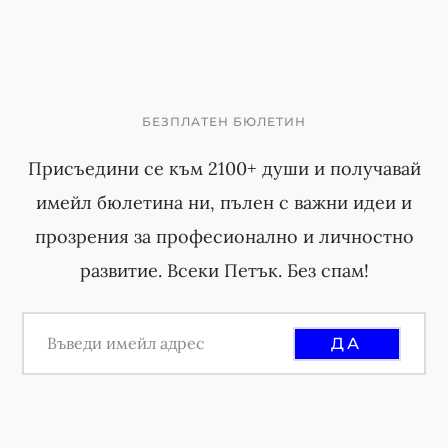
e
e
e
e
e
r
i
m
БЕЗПЛАТЕН БЮЛЕТИН
p
Присъедини се към 2100+ души и получавай
a
имейл бюлетина ни, пълен с важни идеи и
g
прозрения за професионално и личностно
e
развитие. Всеки Петък. Без спам!
s
o
m
i
t
t