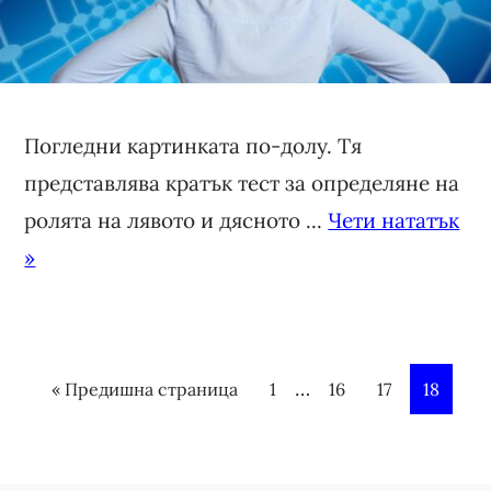
Погледни картинката по-долу. Тя
представлява кратък тест за определяне на
ролята на лявото и дясното ...
Чети нататък
»
I
…
« Предишна страница
P
1
P
16
P
17
P
18
n
a
a
a
a
t
g
g
g
g