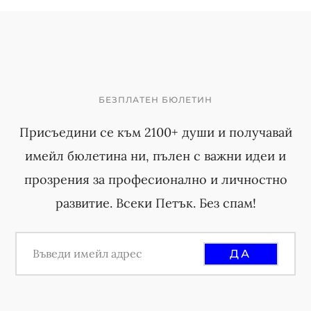
e
e
e
e
e
r
i
m
БЕЗПЛАТЕН БЮЛЕТИН
p
Присъедини се към 2100+ души и получавай
a
имейл бюлетина ни, пълен с важни идеи и
g
прозрения за професионално и личностно
e
развитие. Всеки Петък. Без спам!
s
o
m
i
t