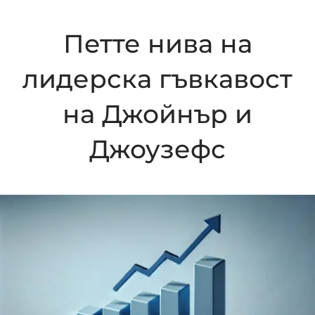
Петте нива на
лидерска гъвкавост
на Джойнър и
Джоузефс