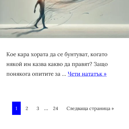
Кое кара хората да се бунтуват, когато
някой им казва какво да правят? Защо
понякога опитите за ...
Чети нататък »
I
…
P
1
P
2
P
3
P
24
Следваща страница »
n
a
a
a
a
t
g
g
g
g