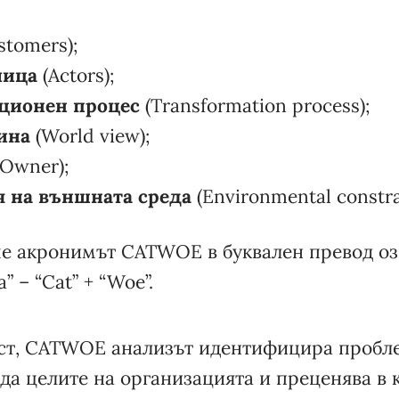
stomers);
лица
(Actors);
ционен процес
(Transformation process);
ина
(World view);
Owner);
 на външната среда
(Environmental constra
че акронимът CATWOE в буквален превод о
” – “Cat” + “Woe”.
ст, CATWOE анализът идентифицира пробле
да целите на организацията и преценява в 