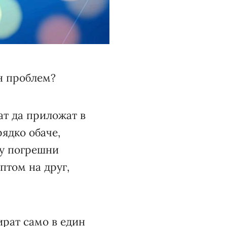
ен проблем?
ат да приложат в
ядко обаче,
ху погрешни
птом на друг,
ират само в един