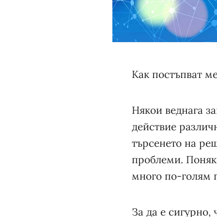
Как постъпват ме
Някои веднага за
действие различ
търсенето на реш
проблеми. Поняко
много по-голям 
За да е сигурно,