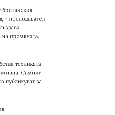
 британския
д
– преподавател
 създава
 на промяната,
ботва техниката
ективна. Самият
та публикуват за
я: