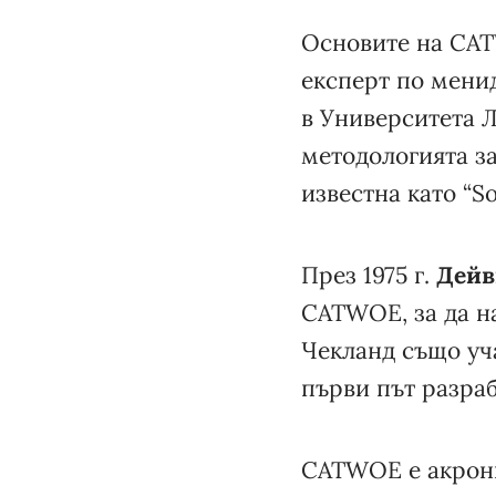
Основите на CAT
експерт по мен
в Университета Л
методологията з
известна като “So
През 1975 г.
Дейв
CATWOE, за да н
Чекланд също уча
първи път разрабо
CATWOE е акрони