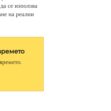
да се използва
ане на реални
времето
времето.