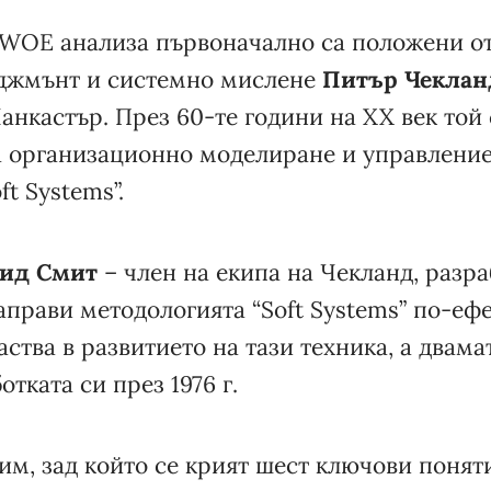
WOE анализа първоначално са положени от
иджмънт и системно мислене
Питър Чеклан
анкастър. През 60-те години на XX век той
а организационно моделиране и управление
ft Systems”.
ид Смит
– член на екипа на Чекланд, разра
аправи методологията “Soft Systems” по-еф
ства в развитието на тази техника, а двама
тката си през 1976 г.
м, зад който се крият шест ключови поняти