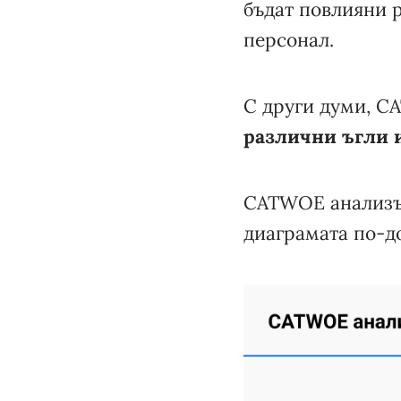
бъдат повлияни р
персонал.
С други думи, C
различни ъгли 
CATWOE анализът
диаграмата по-д