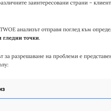
азличните заинтересовани страни – клиент
ATWOE анализът отправя поглед към опред
и гледни точки
.
 за разрешаване на проблеми е представе
олу: