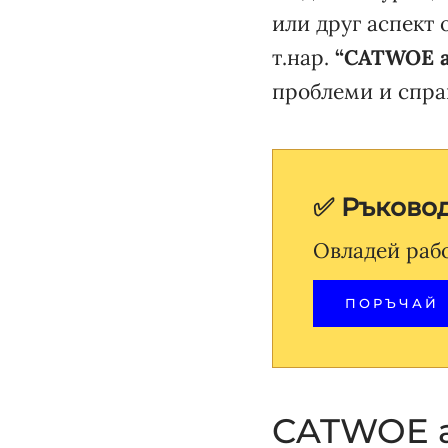
или друг аспект 
т.нар.
“CATWOE 
проблеми и справ
✅ Ръковод
Овладей рабо
ПОРЪЧАЙ
CATWOE 