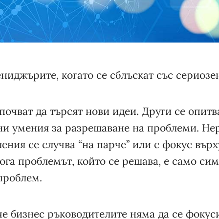
ниджърите, когато се сблъскат със сериоз
почват да търсят нови идеи. Други се опитв
ни умения за разрешаване на проблеми. Нер
ения се случва “на парче” или с фокус вър
га проблемът, който се решава, е само сим
проблем.
 че бизнес ръководителите няма да се фокус