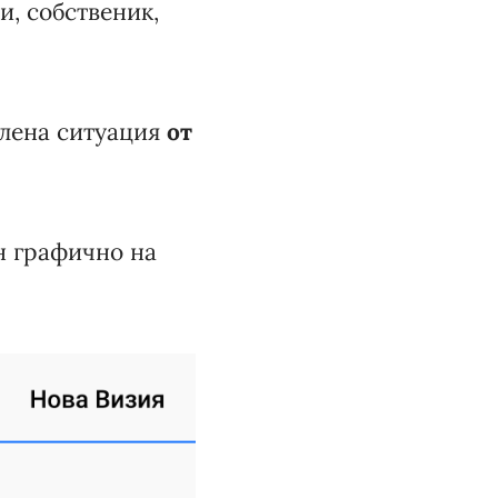
и, собственик,
елена ситуация
от
н графично на