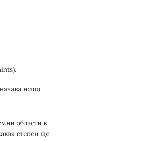
ints).
значава нещо
мни области в
каква степен ще