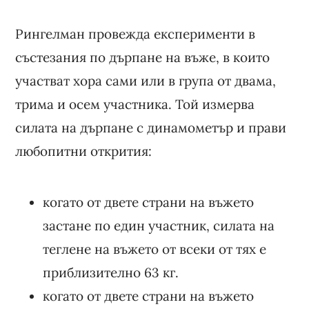
Рингелман провежда експерименти в
състезания по дърпане на въже, в които
участват хора сами или в група от двама,
трима и осем участника. Той измерва
силата на дърпане с динамометър и прави
любопитни открития:
когато от двете страни на въжето
застане по един участник, силата на
теглене на въжето от всеки от тях е
приблизително 63 кг.
когато от двете страни на въжето