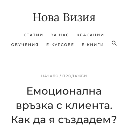
Skip
Skip
Нова Визия
to
to
main
footer
content
СТАТИИ
ЗА НАС
КЛАСАЦИИ
ОБУЧЕНИЯ
Е-КУРСОВЕ
Е-КНИГИ
НАЧАЛО
/
ПРОДАЖБИ
Емоционална
връзка с клиента.
Как да я създадем?