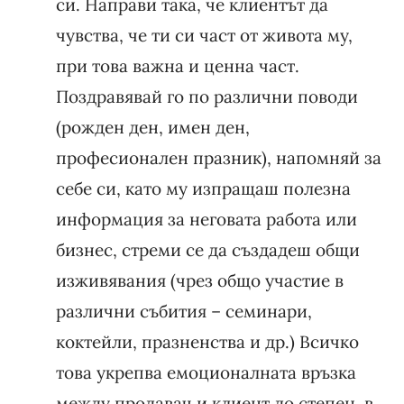
си. Направи така, че клиентът да
чувства, че ти си част от живота му,
при това важна и ценна част.
Поздравявай го по различни поводи
(рожден ден, имен ден,
професионален празник), напомняй за
себе си, като му изпращаш полезна
информация за неговата работа или
бизнес, стреми се да създадеш общи
изживявания (чрез общо участие в
различни събития – семинари,
коктейли, празненства и др.) Всичко
това укрепва емоционалната връзка
между продавач и клиент до степен, в