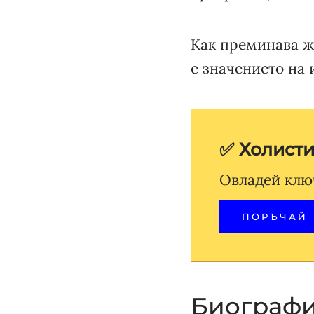
Как преминава ж
е значението на 
✅ Холист
Овладей клю
ПОРЪЧАЙ
Биографи