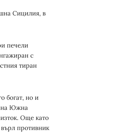
ешна Сицилия, в
ри печели
ангажиран с
естния тиран
о богат, но и
и на Южна
 изток. Още като
 върл противник