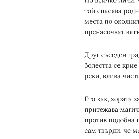
По всичко личи, 
той спасява родн
места по околнит
пренасочват вятъ
Друг съседен гра
болестта се крие
реки, влива чист
Ето как, хората 
притежава магич
против подобна 
сам твърди, че м