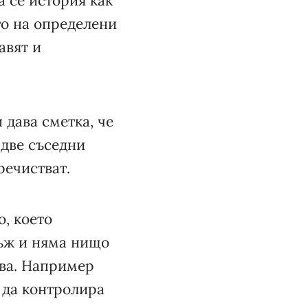
а се история как
то на определени
авят и
 дава сметка, че
 две съседни
речистват.
о, което
мъж и няма нищо
лва. Например
 да контролира