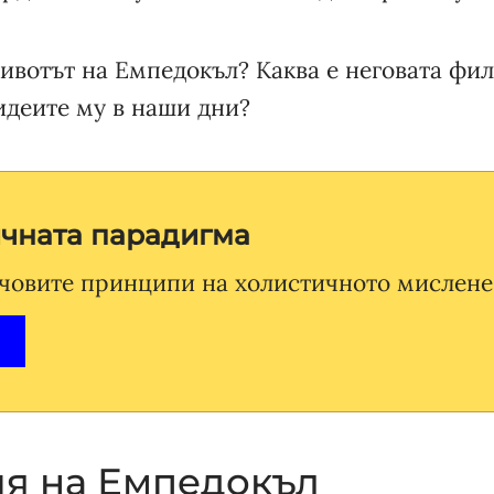
ивотът на Емпедокъл? Каква е неговата фи
идеите му в наши дни?
ичната парадигма
човите принципи на холистичното мислене
я на Емпедокъл