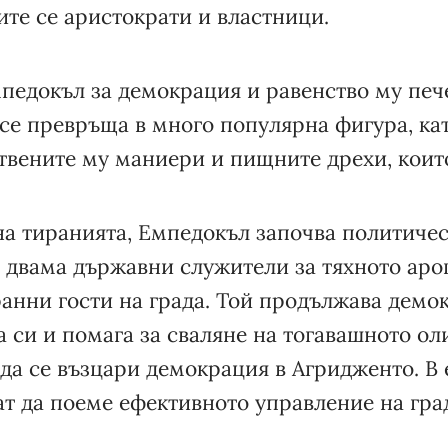
те се аристократи и властници.
мпедокъл за демокрация и равенство му печ
 се превръща в много популярна фигура, кат
твените му маниери и пищните дрехи, коит
на тиранията, Емпедокъл започва политичес
а двама държавни служители за тяхното аро
анни гости на града. Той продължава демо
 си и помага за сваляне на тогавашното о
 да се възцари демокрация в Агридженто. В
ат да поеме ефективното управление на гра