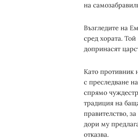
на самозабравили
Възгледите на Е
сред хората. Той
допринасят царс
Като противник 
с преследване н
спрямо чуждестр
традиция на баща
правителство, за
дори му предлаг
отказва.