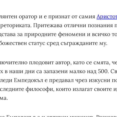
лянтен оратор и е признат от самия
Аристо
а реториката. Притежава отлични познания 
дстава за природните феномени и всичко т
божествен статус сред съгражданите му.
ючително плодовит автор, като се смята, ч
ях в наши дни са запазени малко над 500. С
леди Емпедокъл е предавал чрез изкусни по
следните философи, които излагат своите и
ма.