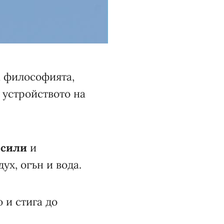
а философията,
 устройството на
 сили
и
дух, огън и вода.
 и стига до