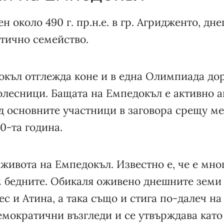
н около 490 г. пр.н.е. в гр. Агридженто, дн
атично семейство.
окъл отглежда коне и в една Олимпиада до
олесници. Бащата на Емпедокъл е активно 
д основните участници в заговора срещу м
0-та година.
 живота на Емпедокъл. Известно е, че е мног
 бедните. Обикаля оживено днешните зем
с и Атина, а така също и стига по-далеч на
мократични възгледи и се утвърждава като