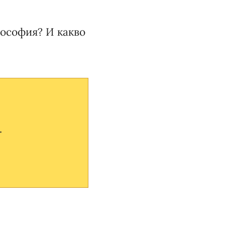
лософия? И какво
.