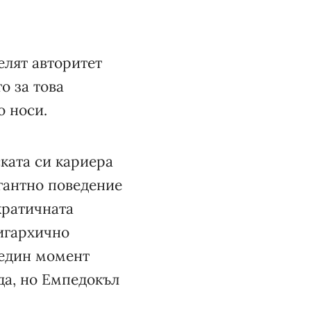
елят авторитет
о за това
о носи.
ката си кариера
гантно поведение
кратичната
лигархично
 един момент
да, но Емпедокъл