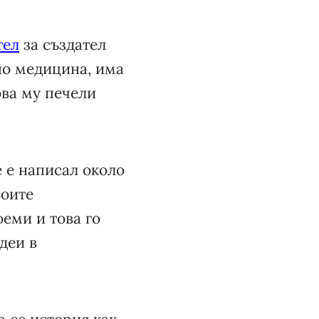
тел
за създател
по медицина, има
ова му печели
е е написал около
воите
еми и това го
деи в