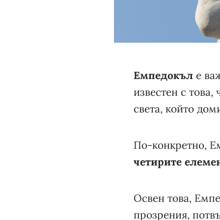
Емпедокъл
е ва
известен с това,
света, който дом
По-конкретно, Е
четирите елеме
Освен това, Емпе
прозрения, потвъ