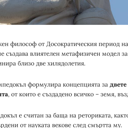
жен философ от Досократическия период н
 че създава влиятелен метафизичен модел за
инира близо две хилядолетия.
мпедокъл формулира концепцията за
двете
нта
, от които е създадено всичко – земя, въз
докъл е считан за баща на реториката, както
рдени от науката векове след смъртта му.