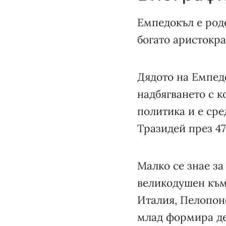
Емпедокъл е роде
богато аристокр
Дядото на Емпед
надбягването с к
политика и е сре
Тразидей през 47
Малко се знае за
великодушен към
Италия, Пелопоне
млад формира де