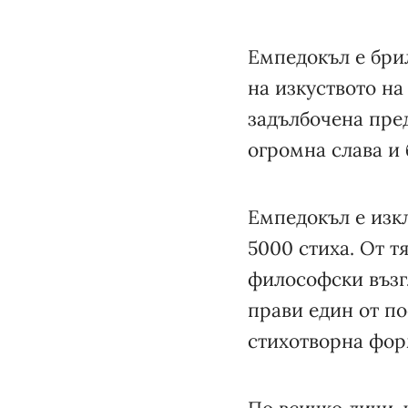
Емпедокъл е бри
на изкуството н
задълбочена пре
огромна слава и 
Емпедокъл е изкл
5000 стиха. От т
философски възг
прави един от по
стихотворна фор