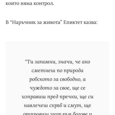
които няма контрол.
В “Наръчник за живота” Епиктет казва:
“Ти запомни, значи, че ако
сметнеш по природа
робското за свободно, а
чуждото за свое, ще се
изправиш пред пречки, ще си
навлечеш скръб и смут, ще
отправиш укор към богове и