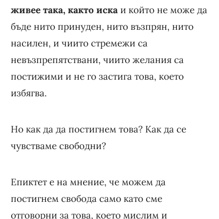
живее така, както иска
и който не може да
бъде нито принуден, нито възпрян, нито
насилен, и чиито стремежи са
невъзпрепятствани, чиито желания са
постижими и не го застига това, което
избягва.
Но как да да постигнем това? Как да се
чувстваме свободни?
Епиктет е на мнение, че можем да
постигнем свобода само като сме
отговорни за това, което мислим и