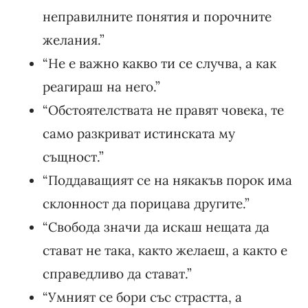
неправилните понятия и порочните
желания.”
“Не е важно какво ти се случва, а как
реагираш на него.”
“Обстоятелствата не правят човека, те
само разкриват истинската му
същност.”
“Поддаващият се на някакъв порок има
склонност да порицава другите.”
“Свобода значи да искаш нещата да
стават не така, както желаеш, а както е
справедливо да стават.”
“Умният се бори със страстта, а