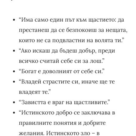
“Има само един път към щастието: да
престанеш да се безпокоиш за нещата,
които не са подвластни на волята ти.”
“Ако искаш да бъдеш добър, преди
всичко считай себе си за лош.”
“Богат е доволният от себе си.”
“Владей страстите си, иначе ще те
владеят те.”
“Завистта е враг на щастливите.”
“Истинското добро се заключава в
правилните понятия и добрите
желания. Истинското зло – в