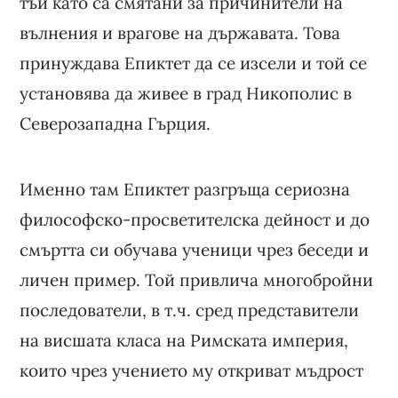
тъй като са смятани за причинители на
вълнения и врагове на държавата. Това
принуждава Епиктет да се изсели и той се
установява да живее в град Никополис в
Северозападна Гърция.
Именно там Епиктет разгръща сериозна
философско-просветителска дейност и до
смъртта си обучава ученици чрез беседи и
личен пример. Той привлича многобройни
последователи, в т.ч. сред представители
на висшата класа на Римската империя,
които чрез учението му откриват мъдрост