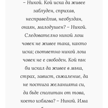
– Никой. Кой иска да живее
заблуден, сприхав,
несправедлив, необуздан,
окаян, малодушен? – Никой.
Следователно никой лош
човек не живее така, както
иска; съответно никой лош
човек не е свободен. Кой пък
би искал да живее в мъка,
страх, завист, съжаление, да
не постига желанията си,
да бъде сполитан от това,
което избягва? – Никой. Има