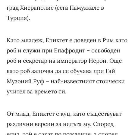
град Хиераполис (сега Памуккале в
Турция).
Като младеж, Епиктет е доведен в Рим като
роб и служи при Епафродит – освободен
роб и секретар на император Нерон. Още
като роб започва да се обучава при Гай
Музоний Руф – най-известният стоически
учител за времето си.
От млад, Епиктет е куц, като съществуват
различни версии за недъга му. Според
една, той е сакат по рождение, а според