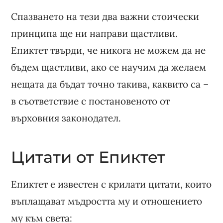
Спазването на тези два важни стоически
принципа ще ни направи щастливи.
Епиктет твърди, че никога не можем да не
бъдем щастливи, ако се научим да желаем
нещата да бъдат точно такива, каквито са –
в съответствие с постановеното от
върховния законодател.
Цитати от Епиктет
Епиктет е известен с крилати цитати, които
въплащават мъдростта му и отношението
му към света: