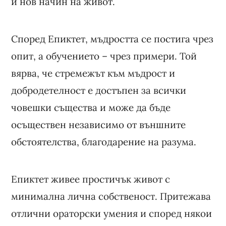
и нов начин на живот.
Според Епиктет, мъдростта се постига чрез
опит, а обучението – чрез примери. Той
вярва, че стремежът към мъдрост и
добродетелност е достъпен за всички
човешки същества и може да бъде
осъществен независимо от външните
обстоятелства, благодарение на разума.
Епиктет живее простичък живот с
минимална лична собственост. Притежава
отлични ораторски умения и според някои