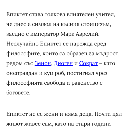
Епиктет става толкова влиятелен учител,
че днес е символ на късния стоицизъм,
заедно с император Марк Аврелий.
Неслучайно Епиктет се нарежда сред
философите, които са образец за мъдрост,
редом със
Зенон
,
Диоген
и
Сократ
– като
онеправдан и куц роб, постигнал чрез
философията свобода и равенство с
боговете.
Епиктет не се жени и няма деца. Почти цял
живот живее сам, като на стари години