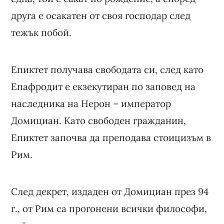
друга е осакатен от своя господар след
тежък побой.
Епиктет получава свободата си, след като
Епафродит е екзекутиран по заповед на
наследника на Нерон – император
Домициан. Като свободен гражданин,
Епиктет започва да преподава стоицизъм в
Рим.
След декрет, издаден от Домициан през 94
г., от Рим са прогонени всички философи,