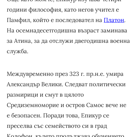
години философия, като негов учител е
Памфил, който е последовател на
Платон
.
На осемнадесетгодишна възраст заминава
за Атина, за да отслужи двегодишна военна
служба.
Междувременно през 323 г. пр.н.е. умира
Александър Велики. Следват политически
размирици и смут в цялото
Средиземноморие и остров Самос вече не
е безопасен. Поради това, Епикур се
преселва със семейството си в град
Колофон, където продължава обучението