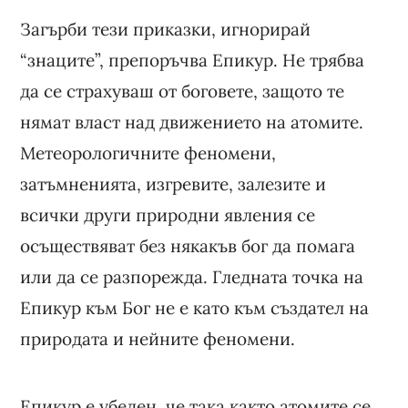
Загърби тези приказки, игнорирай
“знаците”, препоръчва Епикур. Не трябва
да се страхуваш от боговете, защото те
нямат власт над движението на атомите.
Метеорологичните феномени,
затъмненията, изгревите, залезите и
всички други природни явления се
осъществяват без някакъв бог да помага
или да се разпорежда. Гледната точка на
Епикур към Бог не е като към създател на
природата и нейните феномени.
Епикур е убеден, че така както атомите се