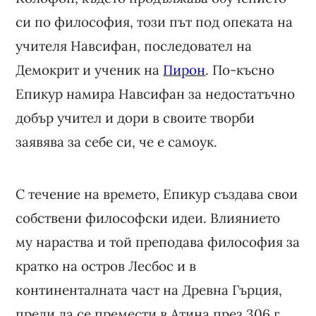
си по философия, този път под опеката на
учителя Навсифан, последовател на
Демокрит и ученик на
Пирон
. По-късно
Епикур намира Навсифан за недостатъчно
добър учител и дори в своите творби
заявява за себе си, че е самоук.
С течение на времето, Епикур създава свои
собствени философски идеи. Влиянието
му нараства и той преподава философия за
кратко на остров Лесбос и в
континенталната част на Древна Гърция,
преди да се премести в Атина през 306 г.