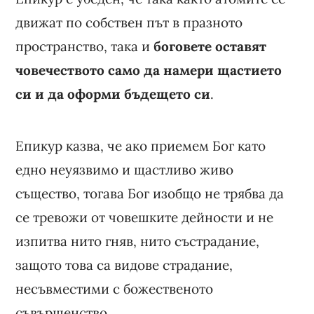
движат по собствен път в празното
пространство, така и
боговете оставят
човечеството само да намери щастието
си и да оформи бъдещето си
.
Епикур казва, че ако приемем Бог като
едно неуязвимо и щастливо живо
същество, тогава Бог изобщо не трябва да
се тревожи от човешките дейности и не
изпитва нито гняв, нито състрадание,
защото това са видове страдание,
несъвместими с божественото
съвършенство.