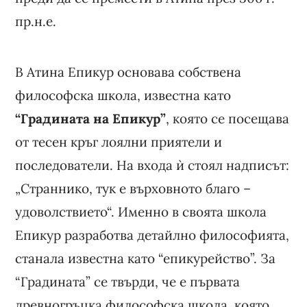
пр.н.е.
В Атина Епикур основава собствена
философска школа, известна като
“Градината на Епикур”
, която се посещава
от тесен кръг лоялни приятели и
последователи. На входа ѝ стоял надписът:
„Страннико, тук е върховното благо –
удоволствието“. Именно в своята школа
Епикур разработва детайлно философията,
станала известна като “епикурейство”. За
“Градината” се твърди, че е първата
древногръцка философска школа, която