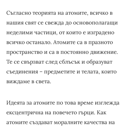
Съгласно теорията на атомите, всичко в
нашия свят се свежда до основополагащи
неделими частици, от които е изградено
всичко останало. Атомите са в празното
пространство и са в постоянно движение.
Те се свързват след сблъсък и образуват
съединения – предметите и телата, които
виждаме в света.
Идеята за атомите по това време изглежда
ексцентрична на повечето гърци. Как
атомите създават моралните качества на