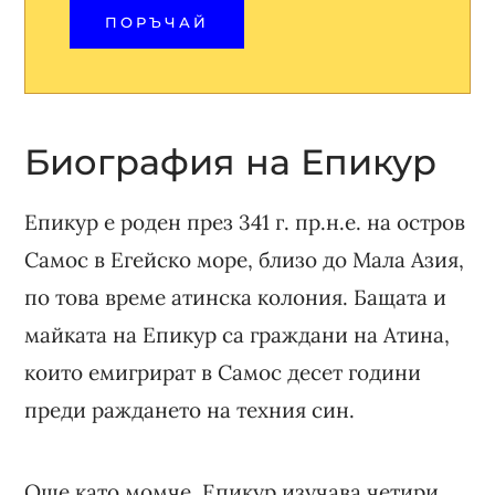
ПОРЪЧАЙ
Биография на Епикур
Епикур е роден през 341 г. пр.н.е. на остров
Самос в Егейско море, близо до Мала Азия,
по това време атинска колония. Бащата и
майката на Епикур са граждани на Атина,
които емигрират в Самос десет години
преди раждането на техния син.
Още като момче, Епикур изучава четири