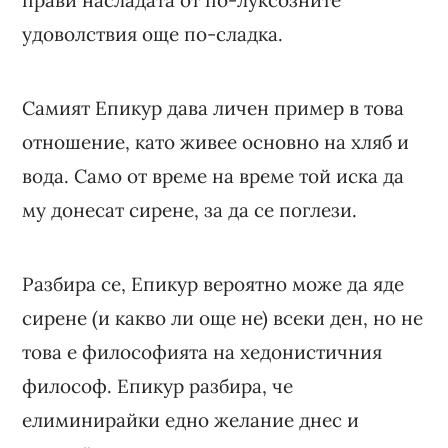
прави насладата от по-луксозните
удоволствия още по-сладка.
Самият Епикур дава личен пример в това
отношение, като живее основно на хляб и
вода. Само от време на време той иска да
му донесат сирене, за да се поглези.
Разбира се, Епикур вероятно може да яде
сирене (и какво ли още не) всеки ден, но не
това е философията на хедонистичния
философ. Епикур разбира, че
елиминирайки едно желание днес и