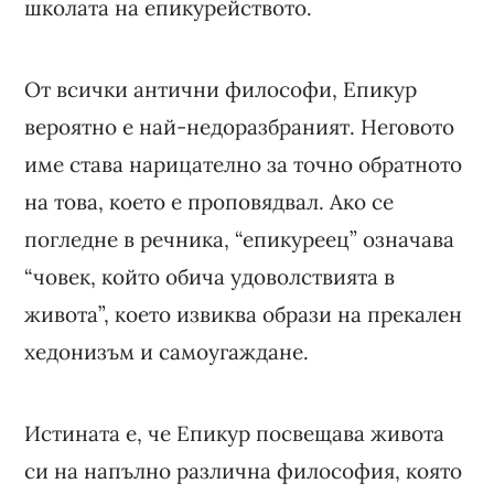
школата на епикурейството.
От всички антични философи, Епикур
вероятно е най-недоразбраният. Неговото
име става нарицателно за точно обратното
на това, което е проповядвал. Ако се
погледне в речника, “епикуреец” означава
“човек, който обича удоволствията в
живота”, което извиква образи на прекален
хедонизъм и самоугаждане.
Истината е, че Епикур посвещава живота
си на напълно различна философия, която