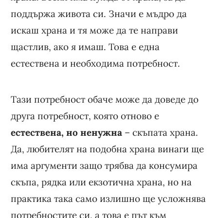
поддържа живота си. Значи е мъдро да
искаш храна и тя може да те направи
щастлив, ако я имаш. Това е една
естествена и необходима потребност.
Тази потребност обаче може да доведе до
друга потребност, която отново е
естествена, но ненужна
– скъпата храна.
Да, любителят на подобна храна винаги ще
има аргументи защо трябва да консумира
скъпа, рядка или екзотична храна, но на
практика така само излишно ще усложнява
потребностите си, а това е път към