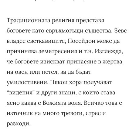
Традиционната религия представя
боговете като свръхмогъщи същества. Зевс
владее светкавиците, Посейдон може да
причинява земетресения и т.н. Изглежда,
че боговете изискват принасяне в жертва
на овен или петел, за да бъдат
умилостивени. Някои хора получават
“видения” и други знаци, с които става
ясно каква е Божията воля. Всичко това е
източник на много тревоги, стрес и
разходи.