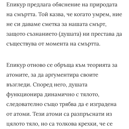
Епикур предлага обяснение на природата
на смъртта. Той казва, че когато умрем, ние
не си даваме сметка за нашата смърт,
защото съзнанието (душата) ни престава да
съществува от момента на смъртта.
Епикур отново се обръща към теорията за
атомите, за да аргументира своите
възгледи. Според него, душата
функционира динамично с тялото,
следователно също трябва да е изградена
от атоми. Тези атоми са разпръснати из
цялото тяло, но са толкова крехки, че се