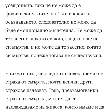
усещанията, така че не може да е
физически мъчителна. Тя е и краят на
осъзнаването, следователно не може да
бъде емоционално мъчителна. Не може да
те засегне, докато си жив, защото още не
си мъртъв, и не може да те засегне, когато
си мъртъв, понеже тогава не съществуваш.
Епикур счита, че след като човек премахне
страха от смъртта, почти всички други
страхове изчезват. Така, превъзмогвайки
страха от смъртта, можем да се
наслаждаваме на живота, който имаме и да