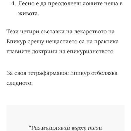
Лесно е да преодолееш лошите неща в
живота.
Тези четири съставки на лекарството на
Епикур срещу нещастието са на практика
главните доктрини на епикурианството.
За своя тетрафармакос Епикур отбелязва
следното:
“Размишлявай върху тези