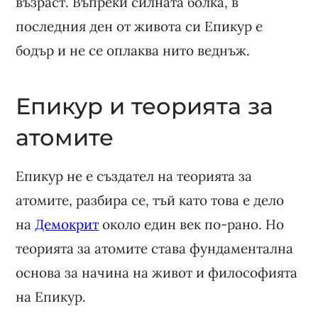
възраст. Въпреки силната болка, в
последния ден от живота си Епикур е
бодър и не се оплаква нито веднъж.
Епикур и теорията за
атомите
Епикур не е създател на теорията за
атомите, разбира се, тъй като това е дело
на
Демокрит
около един век по-рано. Но
теорията за атомите става фундаментална
основа за начина на живот и философията
на Епикур.