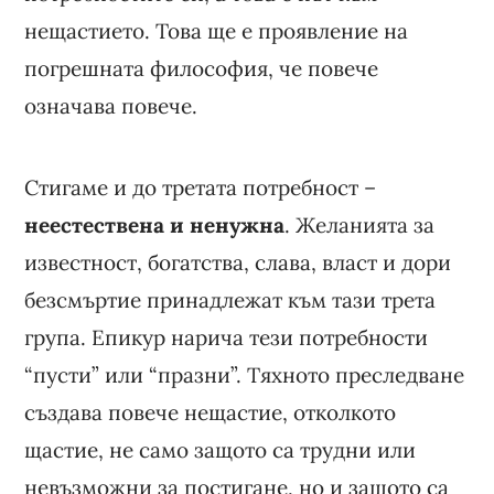
нещастието. Това ще е проявление на
погрешната философия, че повече
означава повече.
Стигаме и до третата потребност –
неестествена и ненужна
. Желанията за
известност, богатства, слава, власт и дори
безсмъртие принадлежат към тази трета
група. Епикур нарича тези потребности
“пусти” или “празни”. Тяхното преследване
създава повече нещастие, отколкото
щастие, не само защото са трудни или
невъзможни за постигане, но и защото са