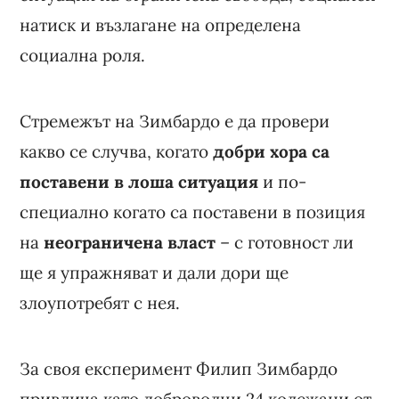
натиск и възлагане на определена
социална роля.
Стремежът на Зимбардо е да провери
какво се случва, когато
добри хора са
поставени в лоша ситуация
и по-
специално когато са поставени в позиция
на
неограничена власт
– с готовност ли
ще я упражняват и дали дори ще
злоупотребят с нея.
За своя експеримент Филип Зимбардо
привлича като доброволци 24 колежани от