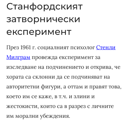
Станфордският
затворнически
експеримент
През 1961 г. социалният психолог
Стенли
Милграм
провежда експеримент за
изследване на подчинението и открива, че
хората са склонни да се подчиняват на
авторитетни фигури, а оттам и правят това,
което им се каже, в т.ч. и злини и
жестокисти, които са в разрез с личните
им морални убеждения.