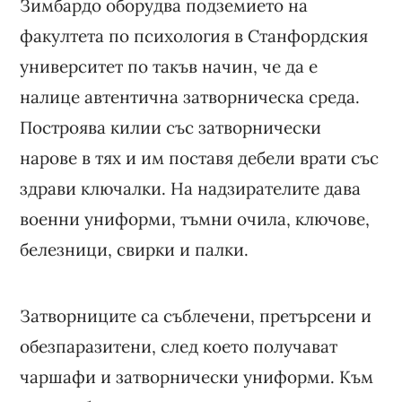
Зимбардо оборудва подземието на
факултета по психология в Станфордския
университет по такъв начин, че да е
налице автентична затворническа среда.
Построява килии със затворнически
нарове в тях и им поставя дебели врати със
здрави ключалки. На надзирателите дава
военни униформи, тъмни очила, ключове,
белезници, свирки и палки.
Затворниците са съблечени, претърсени и
обезпаразитени, след което получават
чаршафи и затворнически униформи. Към