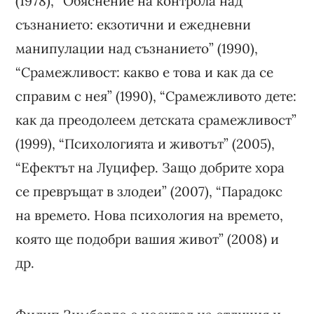
(1978), “Обяснение на контрола над
съзнанието: екзотични и ежедневни
манипулации над съзнанието” (1990),
“Срамежливост: какво е това и как да се
справим с нея” (1990), “Срамежливото дете:
как да преодолеем детската срамежливост”
(1999), “Психологията и животът” (2005),
“Ефектът на Луцифер. Защо добрите хора
се превръщат в злодеи” (2007), “Парадокс
на времето. Нова психология на времето,
която ще подобри вашия живот” (2008) и
др.