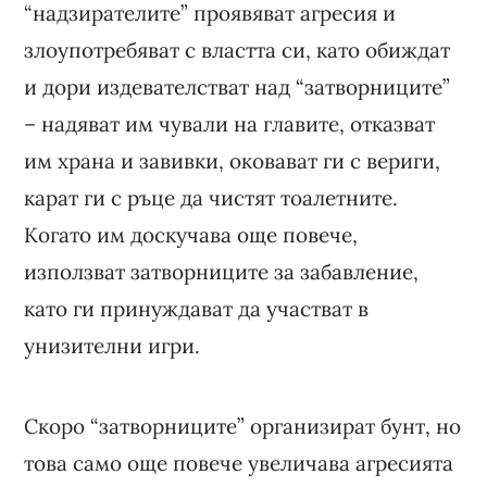
“надзирателите” проявяват агресия и
злоупотребяват с властта си, като обиждат
и дори издевателстват над “затворниците”
– надяват им чували на главите, отказват
им храна и завивки, оковават ги с вериги,
карат ги с ръце да чистят тоалетните.
Когато им доскучава още повече,
използват затворниците за забавление,
като ги принуждават да участват в
унизителни игри.
Скоро “затворниците” организират бунт, но
това само още повече увеличава агресията