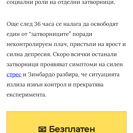
социални роли на отделни затворници.
Още след 36 часа се налага да освободят
един от “затворниците” поради
неконтролируем плач, пристъпи на ярост и
силна депресия. Скоро всички останали
затворници проявяват симптоми на силен
стрес
и Зимбардо разбира, че ситуацията
излиза извън контрол и прекратява
експеримента.
📧 Безплатен