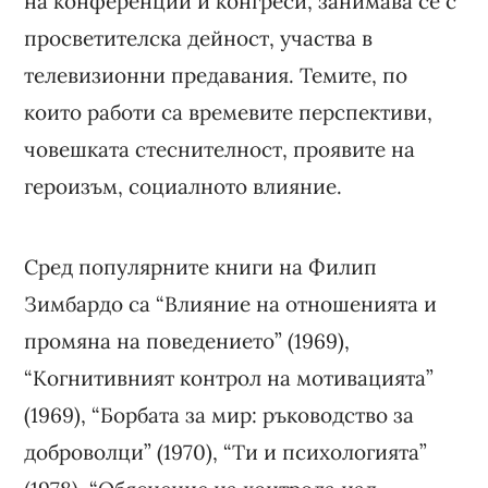
на конференции и конгреси, занимава се с
просветителска дейност, участва в
телевизионни предавания. Темите, по
които работи са времевите перспективи,
човешката стеснителност, проявите на
героизъм, социалното влияние.
Сред популярните книги на Филип
Зимбардо са “Влияние на отношенията и
промяна на поведението” (1969),
“Когнитивният контрол на мотивацията”
(1969), “Борбата за мир: ръководство за
доброволци” (1970), “Ти и психологията”