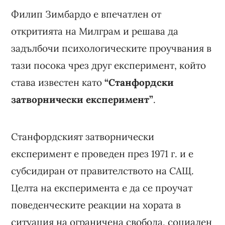
Филип Зимбардо е впечатлен от
откритията на Милграм и решава да
задълбочи психологическите проучвания в
тази посока чрез друг експеримент, който
става известен като
“Станфордски
затворнически експеримент”
.
Станфордският затворнически
експеримент е проведен през 1971 г. и е
субсидиран от правителството на САЩ.
Целта на експеримента е да се проучат
поведенческите реакции на хората в
ситуация на ограничена свобода, социален