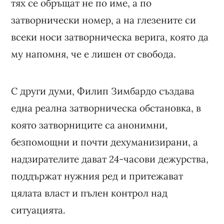
тях се обръщат не по име, а по
затворнически номер, а на глезените си
всеки носи затворническа верига, която да
му напомня, че е лишен от свобода.
С други думи, Филип Зимбардо създава
една реална затворническа обстановка, в
която затворниците са анонимни,
безпомощни и почти дехуманизирани, а
надзирателите дават 24-часови дежурства,
поддържат нужния ред и притежават
цялата власт и пълен контрол над
ситуацията.