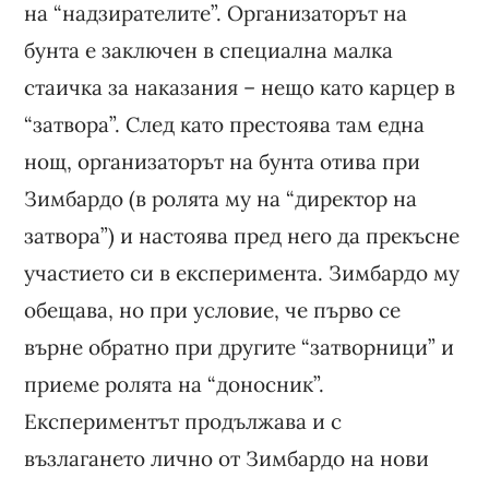
на “надзирателите”. Организаторът на
бунта е заключен в специална малка
стаичка за наказания – нещо като карцер в
“затвора”. След като престоява там една
нощ, организаторът на бунта отива при
Зимбардо (в ролята му на “директор на
затвора”) и настоява пред него да прекъсне
участието си в експеримента. Зимбардо му
обещава, но при условие, че първо се
върне обратно при другите “затворници” и
приеме ролята на “доносник”.
Експериментът продължава и с
възлагането лично от Зимбардо на нови