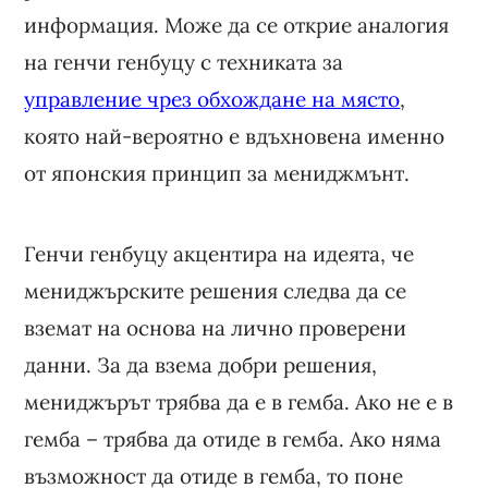
информация. Може да се открие аналогия
на генчи генбуцу с техниката за
управление чрез обхождане на място
,
която най-вероятно е вдъхновена именно
от японския принцип за мениджмънт.
Генчи генбуцу акцентира на идеята, че
мениджърските решения следва да се
вземат на основа на лично проверени
данни. За да взема добри решения,
мениджърът трябва да е в гемба. Ако не е в
гемба – трябва да отиде в гемба. Ако няма
възможност да отиде в гемба, то поне