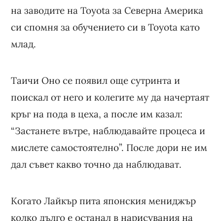
на заводите на Toyota за Северна Америка
си спомня за обучението си в Toyota като
млад.
Таичи Оно се появил още сутринта и
поискал от него и колегите му да начертаят
кръг на пода в цеха, а после им казал:
“Застанете вътре, наблюдавайте процеса и
мислете самостоятелно”. После дори не им
дал съвет какво точно да наблюдават.
Когато Лайкър пита японския мениджър
колко дълго е останал в нарисувания на