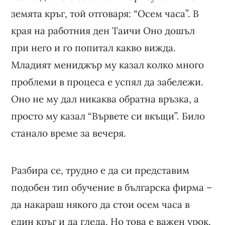
земята кръг, той отговаря: “Осем часа”. В
края на работния ден Таичи Оно дошъл
при него и го попитал какво вижда.
Младият мениджър му казал колко много
проблеми в процеса е успял да забележи.
Оно не му дал никаква обратна връзка, а
просто му казал “Вървете си вкъщи”. Било
станало време за вечеря.
Разбира се, трудно е да си представим
подобен тип обучение в българска фирма –
да накараш някого да стои осем часа в
един кръг и да гледа. Но това е важен урок,