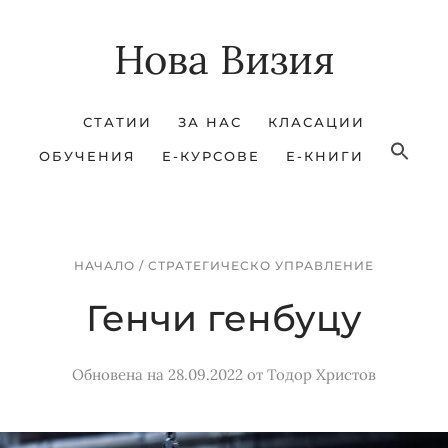
Skip
Skip
Нова Визия
to
to
main
footer
content
СТАТИИ
ЗА НАС
КЛАСАЦИИ
ОБУЧЕНИЯ
Е-КУРСОВЕ
Е-КНИГИ
НАЧАЛО
/
СТРАТЕГИЧЕСКО УПРАВЛЕНИЕ
Генчи генбуцу
Обновена на 28.09.2022
от
Тодор Христов