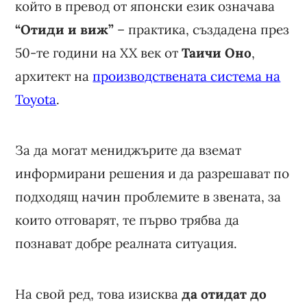
който в превод от японски език означава
“Отиди и виж”
– практика, създадена през
50-те години на XX век от
Таичи Оно
,
архитект на
производствената система на
Toyota
.
За да могат мениджърите да вземат
информирани решения и да разрешават по
подходящ начин проблемите в звената, за
които отговарят, те първо трябва да
познават добре реалната ситуация.
На свой ред, това изисква
да отидат до