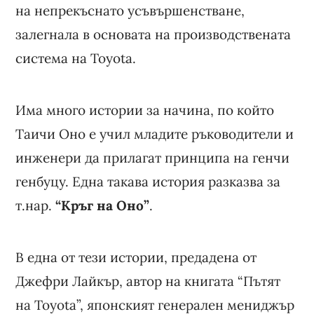
на непрекъснато усъвършенстване,
залегнала в основата на производствената
система на Toyota.
Има много истории за начина, по който
Таичи Оно е учил младите ръководители и
инженери да прилагат принципа на генчи
генбуцу. Една такава история разказва за
т.нар.
“Кръг на Оно”
.
В една от тези истории, предадена от
Джефри Лайкър, автор на книгата “Пътят
на Toyota”, японският генерален мениджър