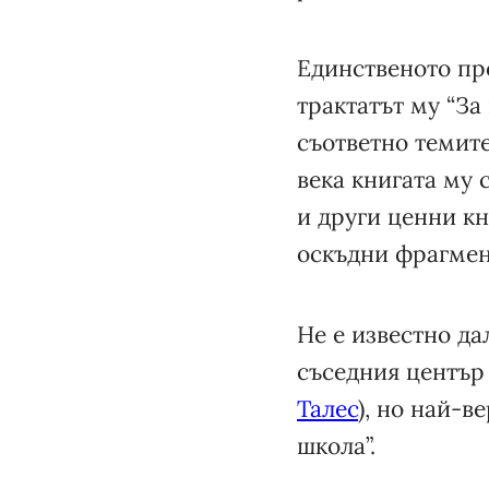
Единственото про
трактатът му “За 
съответно темите
века книгата му 
и други ценни кн
оскъдни фрагмент
Не е известно д
съседния център 
Талес
), но най-в
школа”.