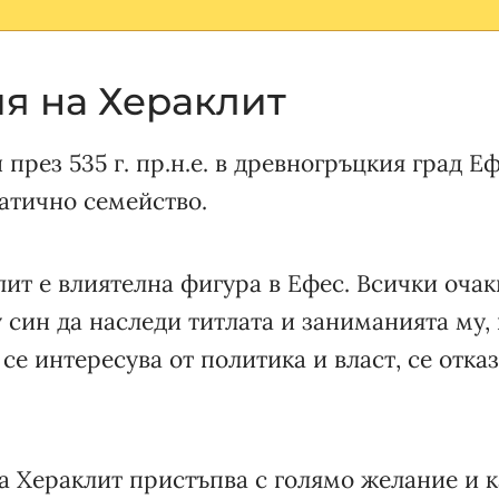
я на Хераклит
 през 535 г. пр.н.е. в древногръцкия град 
атично семейство.
ит е влиятелна фигура в Ефес. Всички очак
син да наследи титлата и заниманията му, 
 се интересува от политика и власт, се отказ
 Хераклит пристъпва с голямо желание и к