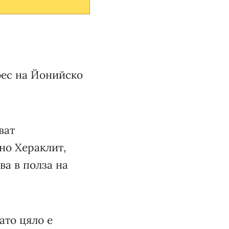
Ефес на Йонийско
ват
но Хераклит,
ва в полза на
ато цяло е