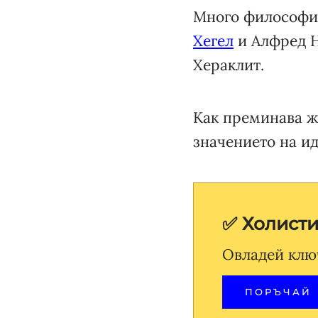
Много философи,
Хегел
и Алфред Н
Хераклит.
Как преминава ж
значението на и
✅ Холист
Овладей клю
ПОРЪЧАЙ