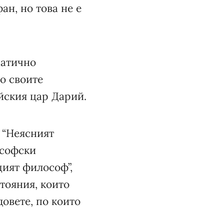
ан, но това не е
ратично
о своите
йския цар Дарий.
 “Неясният
ософски
щият философ”,
тояния, които
овете, по които