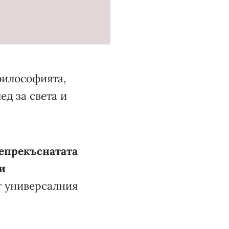
философията,
ед за света и
епрекъснатата
и
т универсалния