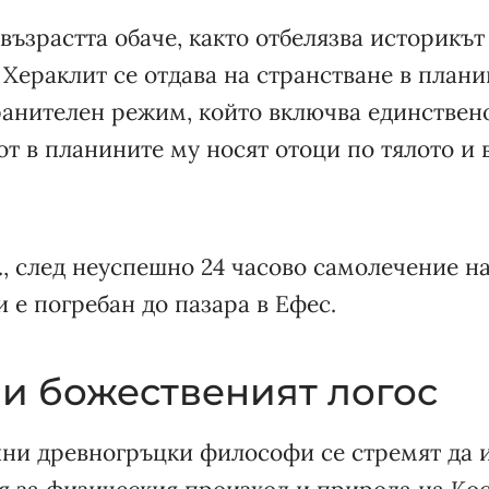
ъзрастта обаче, както отбелязва историкът от
Хераклит се отдава на странстване в плани
анителен режим, който включва единствено
т в планините му носят отоци по тялото и
.е., след неуспешно 24 часово самолечение н
 е погребан до пазара в Ефес.
 и божественият логос
нни древногръцки философи се стремят да 