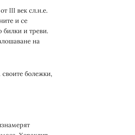
 III век сл.н.е.
ните и се
 билки и треви.
 влошаване на
а своите болежки,
изнамерят