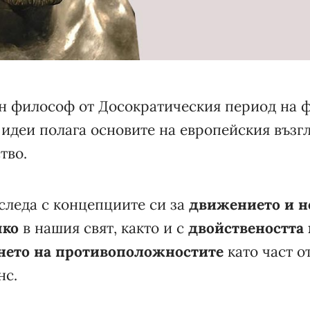
н философ от Досократическия период на 
 идеи полага основите на европейския възгл
тво.
следа с концепциите си за
движението и н
чко
в нашия свят, както и с
двойствеността 
нето на противоположностите
като част о
нс.