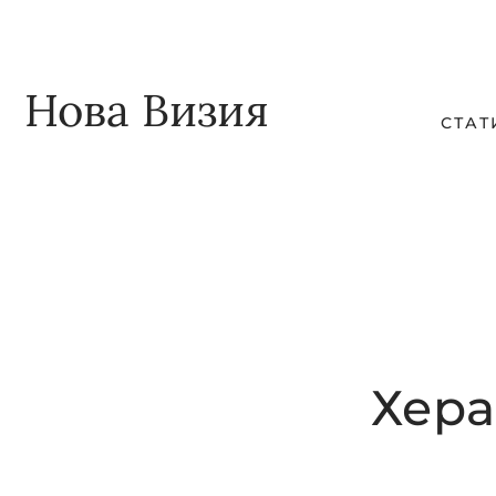
Skip
Skip
to
to
main
footer
Нова Визия
СТАТ
content
Хера