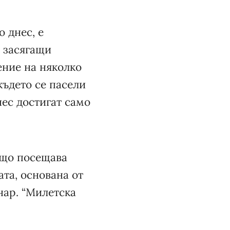
 днес, е
, засягащи
ение на няколко
където се пасели
нес достигат само
бщо посещава
та, основана от
нар. “Милетска