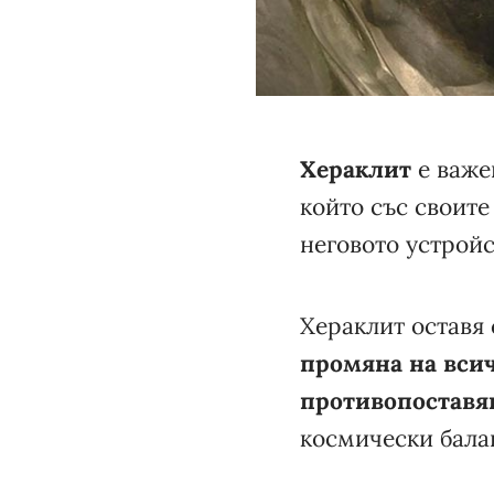
Хераклит
е важе
който със своите
неговото устройс
Хераклит оставя 
промяна на вси
противопоставя
космически бала