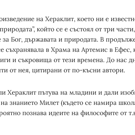
изведение на Хераклит, което ни е известно
природата”, който се е състоял от три части
 за Бог, държавата и природата. В продълж
се съхранявала в Храма на Артемис в Ефес, 
иги и съкровища от тези времена. До нас д
и от нея, цитирани от по-късни автори.
али Хераклит пътува на младини и дали изо
на знанието Милет (където се намира школа
ероятно познава идеите на философите от т.