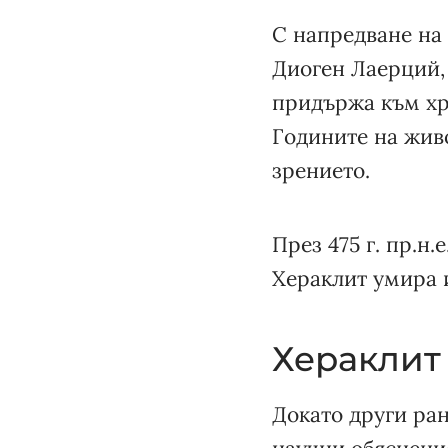
С напредване на в
Диоген Лаерций, 
придържа към хр
Годините на живо
зрението.
През 475 г. пр.н
Хераклит умира и
Хераклит
Докато други ра