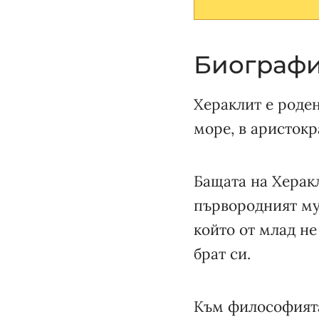
Биографи
Хераклит е роден
море, в аристокр
Бащата на Херакл
първородният му 
който от млад не
брат си.
Към философията