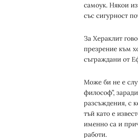
самоук. Някои из
със сигурност по
За Хераклит гово
презрение към хо
съграждани от Еф
Може би не е сл
философ”, зарад
разсъждения, с к
тъй като е извес
именно са и прич
работи.