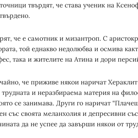
точници твърдят, че става ученик на Ксеноф
твърдено.
рят, че е самотник и мизантроп. С аристок
рата, той еднакво недолюбва и осмива какт
ес, така и жителите на Атина и дори перси
учайно, че приживе някои наричат Хераклит
и трудната и неразбираема материя на фил
оято се занимава. Други го наричат “Плаче
тен със своята меланхолия и депресивни със
ината да не успее да завърши някои от труд