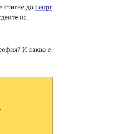
е стигне до
Георг
идеите на
софия? И какво е
.