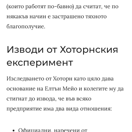
(които работят по-бавно) да считат, че по
някакъв начин е застрашено тяхното
благополучие.
Изводи от Хоторнския
експеримент
Изследването от Хоторн като цяло дава
основание на Елтън Мейо и колегите му да
стигнат до извода, че във всяко
предприятие има два вида отношения:
Официални, наречени от