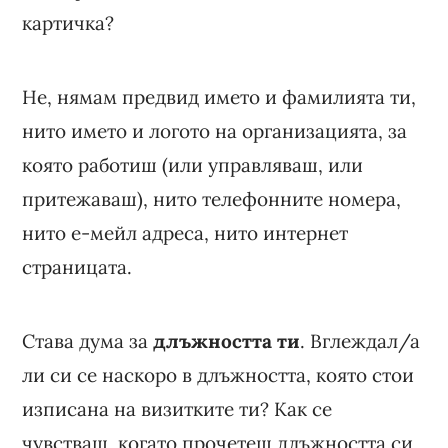
картичка?
Не, нямам предвид името и фамилията ти,
нито името и логото на организацията, за
която работиш (или управляваш, или
притежаваш), нито телефонните номера,
нито е-мейл адреса, нито интернет
страницата.
Става дума за
длъжността ти
. Вглеждал/а
ли си се наскоро в длъжността, която стои
изписана на визитките ти? Как се
чувстваш, когато прочетеш длъжността си