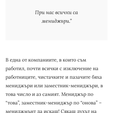
При нас всички са
мениджъри.”
В една от компаниите, в които съм
работил, почти всички с изключение на
работниците, чистачките и пазачите бяха
мениджъри или заместник-мениджъри, в
това число и аз самият. Мениджър по
“това”, заместник-мениджър по “онова” –
мениджмънт да искаш! Сякаш духът на