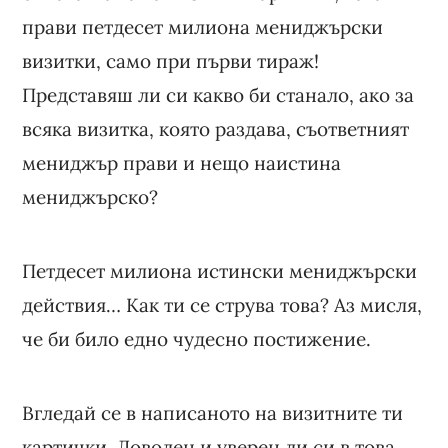
прави петдесет милиона мениджърски
визитки, само при първи тираж!
Представяш ли си какво би станало, ако за
всяка визитка, която раздава, съответният
мениджър прави и нещо наистина
мениджърско?
Петдесет милиона истински мениджърски
действия… Как ти се струва това? Аз мисля,
че би било едно чудесно постижение.
Вгледай се в написаното на визитните ти
картички. Доволен и уверен ли си в това,