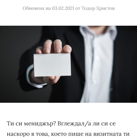
Обновена на 03.02.2021
от
Тодор Христов
Ти си мениджър? Вглеждал/а ли си се
наскоро в това, което пише на визитната ти