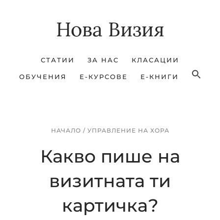
Skip
Skip
Нова Визия
to
to
main
footer
content
СТАТИИ
ЗА НАС
КЛАСАЦИИ
ОБУЧЕНИЯ
Е-КУРСОВЕ
Е-КНИГИ
НАЧАЛО
/
УПРАВЛЕНИЕ НА ХОРА
Какво пише на
визитната ти
картичка?