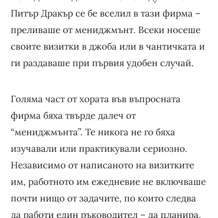
Питър Дракър се бе вселил в тази фирма –
преливаше от мениджмънт. Всеки носеше
своите визитки в джоба или в чантичката и
ги раздаваше при първия удобен случай.
Голяма част от хората във въпросната
фирма бяха твърде далеч от
“мениджмънта”. Те никога не го бяха
изучавали или практикували сериозно.
Независимо от написаното на визитките
им, работното им ежедневие не включваше
почти нищо от задачите, по които следва
да работи един ръководител – да планира,