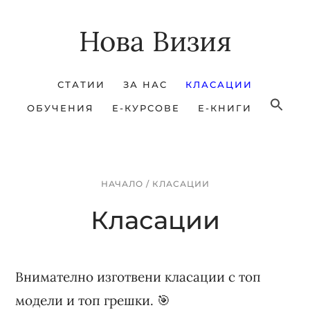
Skip
Skip
Нова Визия
to
to
main
footer
content
СТАТИИ
ЗА НАС
КЛАСАЦИИ
ОБУЧЕНИЯ
Е-КУРСОВЕ
Е-КНИГИ
НАЧАЛО
/
КЛАСАЦИИ
Класации
Внимателно изготвени класации с топ
модели и топ грешки. 🎯