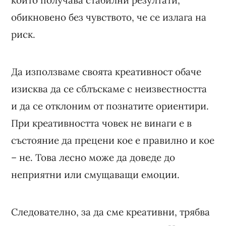
обикновено без чувството, че се излага на
риск.
Да използваме своята креативност обаче
изисква да се сблъскаме с неизвестността
и да се отклоним от познатите ориентири.
При креативността човек не винаги е в
състояние да прецени кое е правилно и кое
– не. Това лесно може да доведе до
неприятни или смущаващи емоции.
Следователно, за да сме креативни, трябва