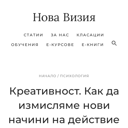
Skip
Skip
Нова Визия
to
to
main
footer
content
СТАТИИ
ЗА НАС
КЛАСАЦИИ
ОБУЧЕНИЯ
Е-КУРСОВЕ
Е-КНИГИ
НАЧАЛО
/
ПСИХОЛОГИЯ
Креативност. Как да
измисляме нови
начини на действие