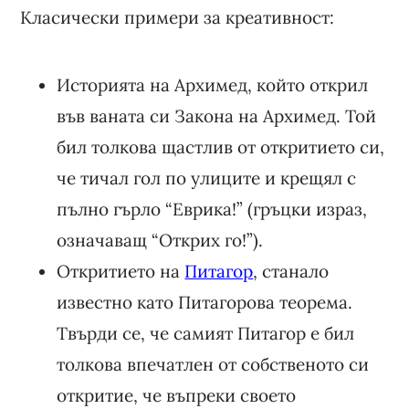
Класически примери за креативност:
Историята на Архимед, който открил
във ваната си Закона на Архимед. Той
бил толкова щастлив от откритието си,
че тичал гол по улиците и крещял с
пълно гърло “Еврика!” (гръцки израз,
означаващ “Открих го!”).
Откритието на
Питагор
, станало
известно като Питагорова теорема.
Твърди се, че самият Питагор е бил
толкова впечатлен от собственото си
откритие, че въпреки своето