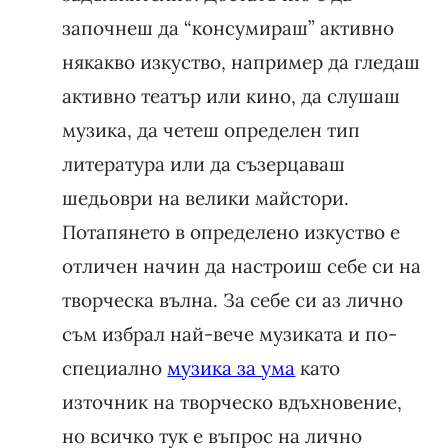
започнеш да “консумираш” активно
някакво изкуство, например да гледаш
активно театър или кино, да слушаш
музика, да четеш определен тип
литература или да съзерцаваш
шедьоври на велики майстори.
Потапянето в определено изкуство е
отличен начин да настроиш себе си на
творческа вълна. За себе си аз лично
съм избрал най-вече музиката и по-
специално
музика за ума
като
източник на творческо вдъхновение,
но всичко тук е въпрос на лично