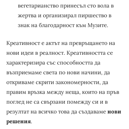
вегетарианство принесъл сто вола в
жертва и организирал пиршество в
знак на благодарност към Музите.
Креативност е актът на превръщането на
нови идеи в реалност. Креативността се
характеризира със способността да
възприемаме света по нови начини, да
откриваме скрити закономерности, да
правим връзка между неща, които на пръв
поглед не са свързани помежду си и в
резултат на всичко това да създаваме
нови
решения
.