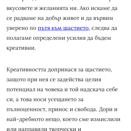
вкусовете и желанията ни. Ако искаме да
се радваме на добър живот и да вървим
уверено по
пътя към щастието
, следва да
полагаме определени усилия да бъдем
креативни.
Креативността допринася за щастието,
защото при нея се задейства целия
потенциал на човека и той надскача себе
си, а това носи усещането за
пълноценност, принос и свобода. Дори и
най-дребното нещо, което сме измислили
или направили творчески и