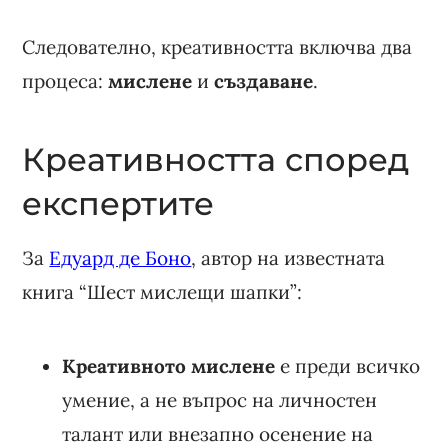
Следователно, креативността включва два
процеса:
мислене
и
създаване
.
Креативността според
експертите
За
Едуард де Боно
, автор на известната
книга “Шест мислещи шапки”:
Креативното мислене
е преди всичко
умение, а не въпрос на личностен
талант или внезапно осенение на