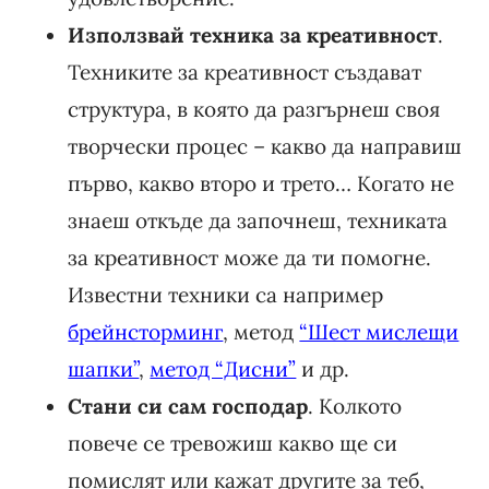
Използвай техника за креативност
.
Техниките за креативност създават
структура, в която да разгърнеш своя
творчески процес – какво да направиш
първо, какво второ и трето… Когато не
знаеш откъде да започнеш, техниката
за креативност може да ти помогне.
Известни техники са например
брейнсторминг
, метод
“Шест мислещи
шапки”
,
метод “Дисни”
и др.
Стани си сам господар
. Колкото
повече се тревожиш какво ще си
помислят или кажат другите за теб,