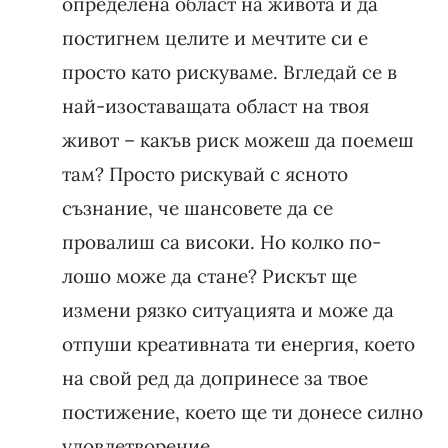
определена област на живота и да
постигнем целите и мечтите си е
просто като рискуваме. Вгледай се в
най-изоставащата област на твоя
живот – какъв риск можеш да поемеш
там? Просто рискувай с ясното
съзнание, че шансовете да се
провалиш са високи. Но колко по-
лошо може да стане? Рискът ще
измени рязко ситуацията и може да
отпуши креативната ти енергия, което
на свой ред да допринесе за твое
постижение, което ще ти донесе силно
удовлетворение.