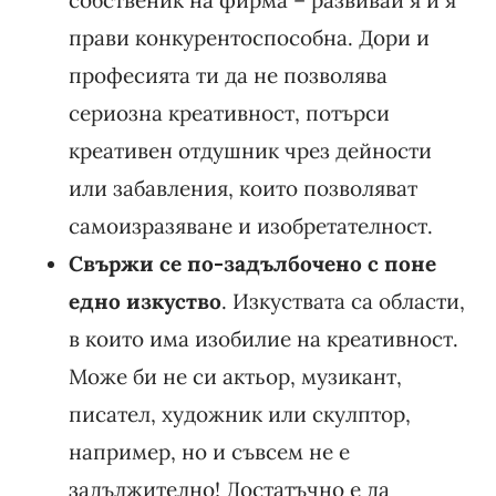
прави конкурентоспособна. Дори и
професията ти да не позволява
сериозна креативност, потърси
креативен отдушник чрез дейности
или забавления, които позволяват
самоизразяване и изобретателност.
Свържи се по-задълбочено с поне
едно изкуство
. Изкуствата са области,
в които има изобилие на креативност.
Може би не си актьор, музикант,
писател, художник или скулптор,
например, но и съвсем не е
задължително! Достатъчно е да