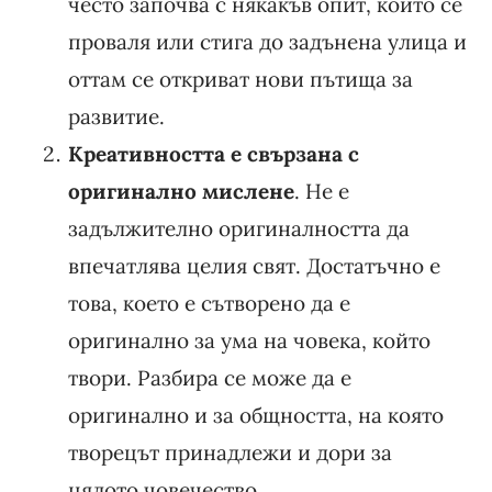
често започва с някакъв опит, който се
проваля или стига до задънена улица и
оттам се откриват нови пътища за
развитие.
Креативността е свързана с
оригинално мислене
. Не е
задължително оригиналността да
впечатлява целия свят. Достатъчно е
това, което е сътворено да е
оригинално за ума на човека, който
твори. Разбира се може да е
оригинално и за общността, на която
творецът принадлежи и дори за
цялото човечество.