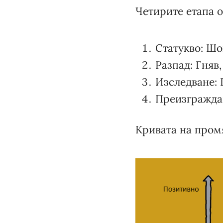
Четирите етапа о
Статукво: Шо
Разпад: Гняв,
Изследване:
Преизгражда
Кривата на промя