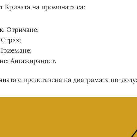
т Кривата на промяната са:
к, Отричане;
 Страх;
 Приемане;
не: Ангажираност.
ната е представена на диаграмата по-долу