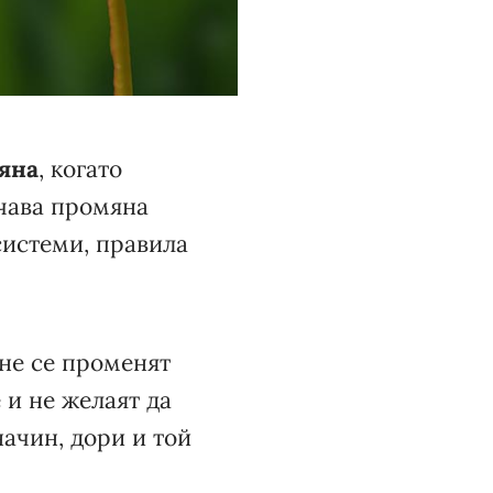
яна
, когато
ачава промяна
системи, правила
 не се променят
 и не желаят да
начин, дори и той