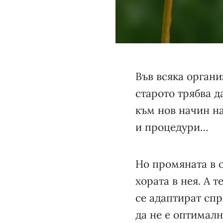
Във всяка орган
старото трябва д
към нов начин на
и процедури…
Но промяната в о
хората в нея. А 
се адаптират спр
да не е оптималн