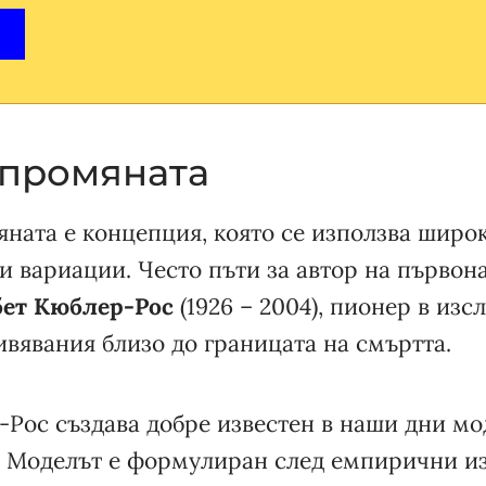
 промяната
ната е концепция, която се използва широк
 вариации. Често пъти за автор на първона
бет Кюблер-Рос
(1926 – 2004), пионер в изс
вявания близо до границата на смъртта.
-Рос създава добре известен в наши дни мо
. Моделът е формулиран след емпирични и