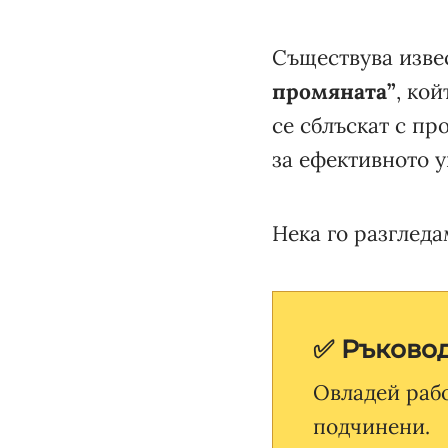
Съществува изве
промяната”
, ко
се сблъскат с пр
за ефективното 
Нека го разгледа
✅ Ръковод
Овладей раб
подчинени.