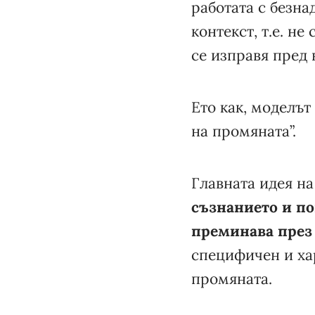
работата с безна
контекст, т.е. н
се изправя пред
Ето как, моделът
на промяната”.
Главната идея на
съзнанието и по
преминава през 
специфичен и ха
промяната.