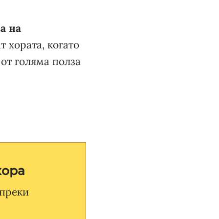
а на
т хората, когато
 от голяма полза
хора
 преки