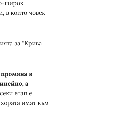
по-широк
и, в които човек
ията за “Крива
 промяна в
инейно, а
Всеки етап е
 хората имат към