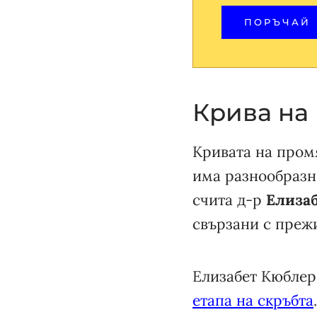
ПОРЪЧАЙ
Крива на
Кривата на промя
има разнообразни
счита д-р
Елиза
свързани с прежи
Елизабет Кюблер
етапа на скръбта