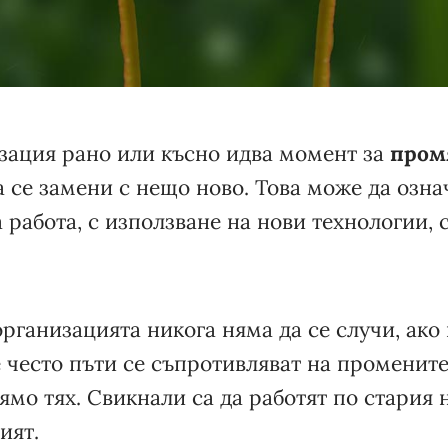
изация рано или късно идва момент за
пром
а се замени с нещо ново. Това може да озн
 работа, с използване на нови технологии, 
рганизацията никога няма да се случи, ако
те често пъти се съпротивляват на промените
ямо тях. Свикнали са да работят по стария 
ият.