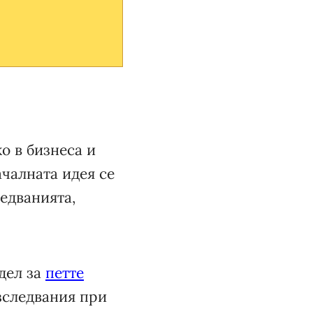
о в бизнеса и
чалната идея се
ледванията,
дел за
петте
зследвания при