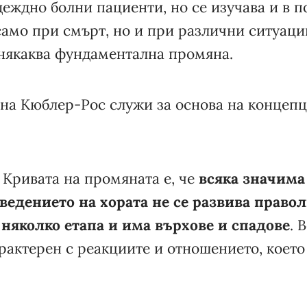
деждно болни пациенти, но се изучава и в 
е само при смърт, но и при различни ситуаци
 някаква фундаментална промяна.
 на Кюблер-Рос служи за основа на концепц
 Кривата на промяната е, че
всяка значима
ведението на хората не се развива правол
няколко етапа и има върхове и спадове
. 
рактерен с реакциите и отношението, което