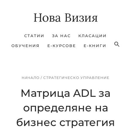
Skip
Skip
Нова Визия
to
to
main
footer
content
СТАТИИ
ЗА НАС
КЛАСАЦИИ
ОБУЧЕНИЯ
Е-КУРСОВЕ
Е-КНИГИ
НАЧАЛО
/
СТРАТЕГИЧЕСКО УПРАВЛЕНИЕ
Матрица ADL за
определяне на
бизнес стратегия