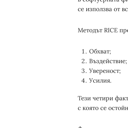
се използва от в
Методът RICE пре
Обхват;
Въздействие;
Увереност;
Усилия.
Тези четири факт
с която се остой