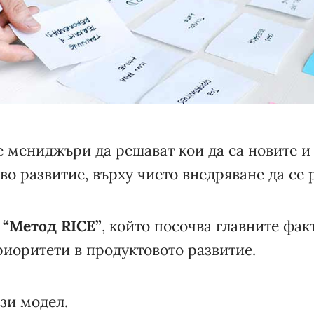
е мениджъри да решават кои да са новите 
во развитие, върху чието внедряване да се 
.
“Метод RICE”
, който посочва главните фак
риоритети в продуктовото развитие.
зи модел.