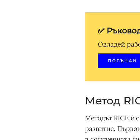
✅ Ръково
Овладей раб
ПОРЪЧАЙ
Метод RI
Методът RICE е 
развитие. Първо
в софтуерната ф