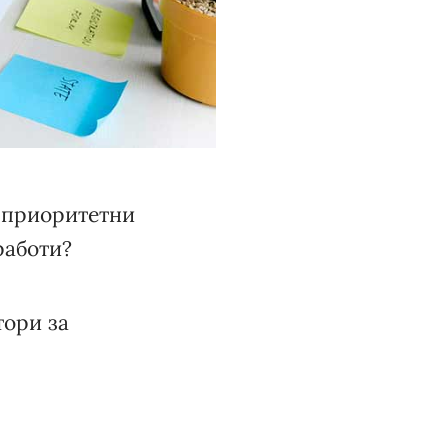
и приоритетни
работи?
тори за