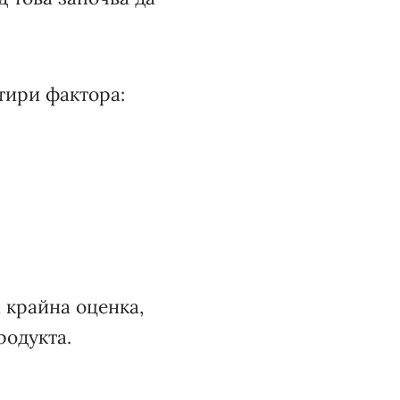
тири фактора:
 крайна оценка,
родукта.