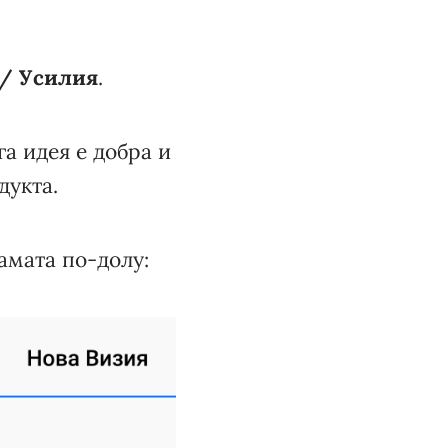
 / Усилия
.
а идея е добра и
дукта.
амата по-долу: