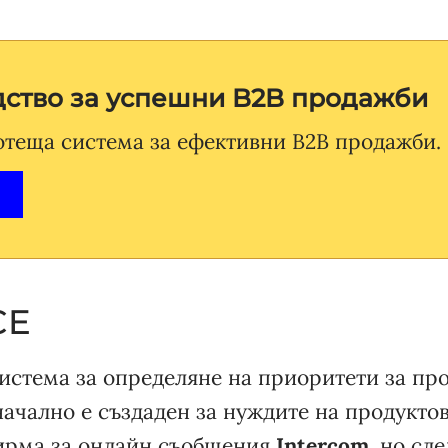
дство за успешни B2B продажби
отеща система за ефективни B2B продажби.
CE
система за определяне на приоритети за пр
начално е създаден за нуждите на продукт
ирма за онлайн съобщения
Intercom
, но сл