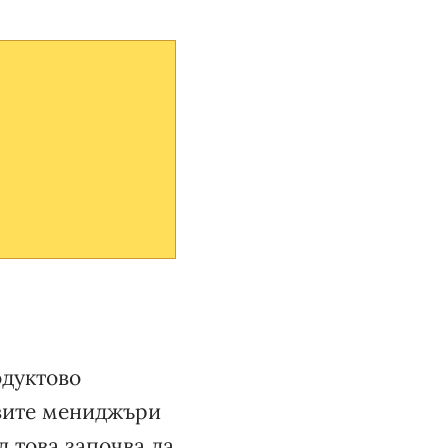
одуктово
овите мениджъри
ед това започва да