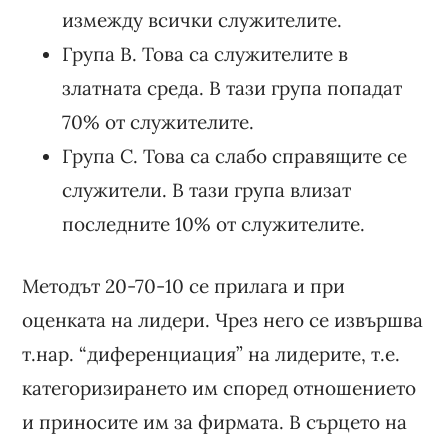
измежду всички служителите.
Група B. Това са служителите в
златната среда. В тази група попадат
70% от служителите.
Група C. Това са слабо справящите се
служители. В тази група влизат
последните 10% от служителите.
Методът 20-70-10 се прилага и при
оценката на лидери. Чрез него се извършва
т.нар. “диференциация” на лидерите, т.е.
категоризирането им според отношението
и приносите им за фирмата. В сърцето на