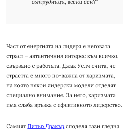
сътрудници, всеки ден?”
Част от енергията на лидера е неговата
страст – автентичния интерес към всичко,
свързано с работата. Джак Уелч счита, че
страстта е много по-важна от харизмата,
на която някои лидерски модели отделят
специално внимание. За него, харизмата
има слаба връзка с ефективното лидерство.
Самият
Питър Дракър
споделя тази гледна