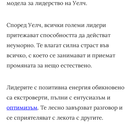
модела за лидерство на Уелч.
Според Уелч, всички големи лидери
притежават способността да действат
неуморно. Те влагат силна страст във
всичко, с което се занимават и приемат
промяната за нещо естествено.
Лидерите с позитивна енергия обикновено
са екстроверти, пълни с ентусиазъм и
оптимизъм
. Те лесно завързват разговор и
се сприятеляват с лекота с другите.