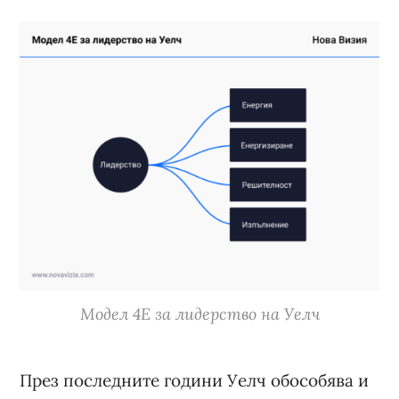
Модел 4E за лидерство на Уелч
През последните години Уелч обособява и