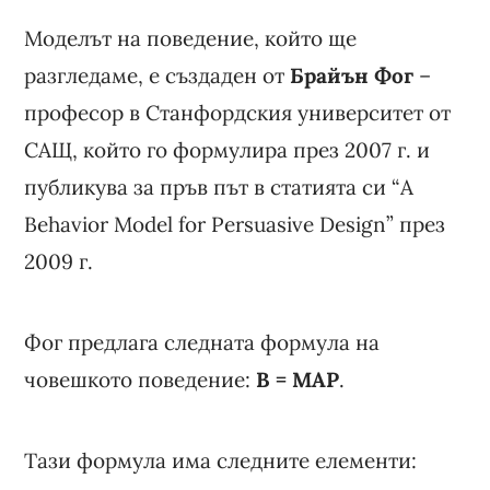
Моделът на поведение, който ще
разгледаме, е създаден от
Брайън Фог
–
професор в Станфордския университет от
САЩ, който го формулира през 2007 г. и
публикува за пръв път в статията си “A
Behavior Model for Persuasive Design” през
2009 г.
Фог предлага следната формула на
човешкото поведение:
B = MAP
.
Тази формула има следните елементи: