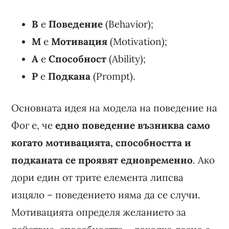
B
е
Поведение
(Behavior);
M
е
Мотивация
(Motivation);
A
е
Способност
(Ability);
P
е
Подкана
(Prompt).
Основната идея на модела на поведение на
Фог е, че
едно поведение възниква само
когато мотивацията, способността и
подканата се проявят едновременно
. Ако
дори един от трите елемента липсва
изцяло – поведението няма да се случи.
Мотивацията определя желанието за