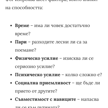
на способността:
Време
– има ли човек достатъчно
време?
Пари
– разходите лесни ли са за
поемане?
Физическо усилие
– изисква ли се
сериозно усилие?
Психическо усилие
– колко сложно е?
Социална приемливост
– ще бъде ли
прието от другите?
Съвместимост с навиците
– напасва
ли се към рутината?