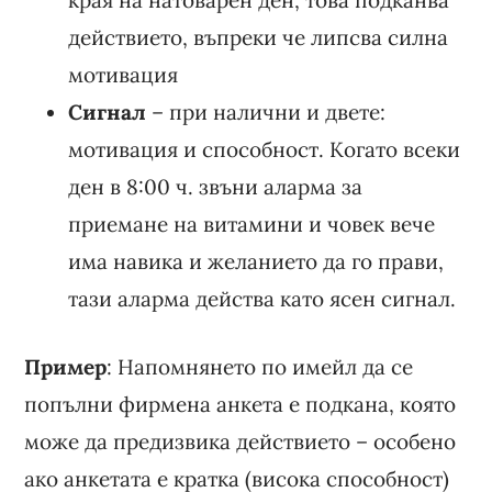
края на натоварен ден, това подканва
действието, въпреки че липсва силна
мотивация
Сигнал
– при налични и двете:
мотивация и способност. Когато всеки
ден в 8:00 ч. звъни аларма за
приемане на витамини и човек вече
има навика и желанието да го прави,
тази аларма действа като ясен сигнал.
Пример
: Напомнянето по имейл да се
попълни фирмена анкета е подкана, която
може да предизвика действието – особено
ако анкетата е кратка (висока способност)