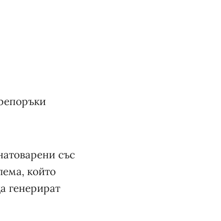
препоръки
натоварени със
лема, който
да генерират