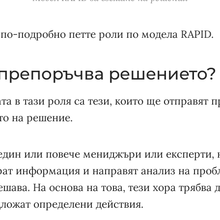
 по-подробно петте роли по модела RAPID.
е препоръчва решението?
та в тази роля са тези, които ще отправят 
то на решение.
 един или повече мениджъри или експерти, 
рат информация и направят анализ на проб
ешава. На основа на това, тези хора трябва 
дложат определени действия.