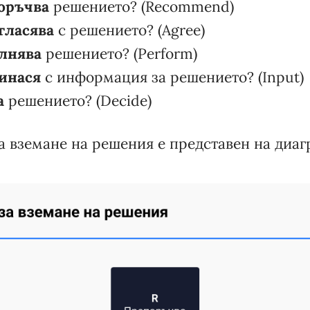
оръчва
решението? (Recommend)
гласява
с решението? (Agree)
лнява
решението? (Perform)
инася
с информация за решението? (Input)
а
решението? (Decide)
а вземане на решения е представен на диаг