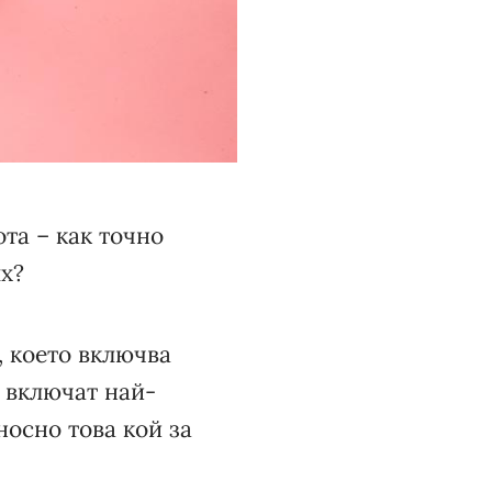
та – как точно
ях?
 което включва
е включат най-
носно това кой за