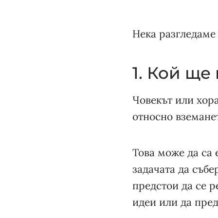
Нека разгледаме
1. Кой щ
Човекът или хора
относно вземане
Това може да са
задачата да събе
предстои да се р
идеи или да пре