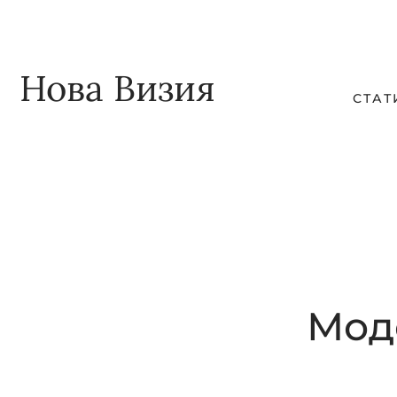
Skip
Skip
to
to
main
footer
Нова Визия
СТАТ
content
Мод