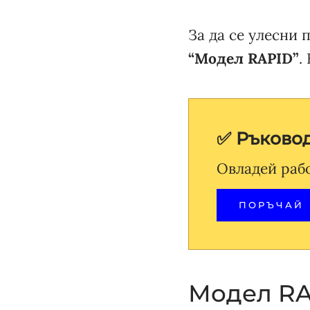
За да се улесни 
“Модел RAPID”
.
✅ Ръковод
Овладей рабо
ПОРЪЧАЙ
Модел RA