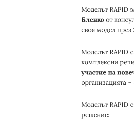
Моделът RAPID з
Бленко
от консу
своя модел през 2
Моделът RAPID е 
комплексни реше
участие на пове
организацията – 
Моделът RAPID е 
решение: