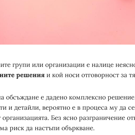
ите групи или организации е налице неясно
ните решения
и кой носи отговорност за т
на обсъждане е дадено комплексно решение,
и и детайли, вероятно е в процеса му да с
 организацията. Без ясно разграничение от
има риск да настъпи объркване.