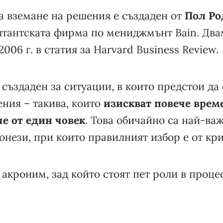
а вземане на решения е създаден от
Пол Р
лтантската фирма по мениджмънт Bain. Два
006 г. в статия за Harvard Business Review.
създаден за ситуации, в които предстои да 
ния – такива, които
изискват повече време
че от един човек
. Това обичайно са най-ва
онези, при които правилният избор е от кр
акроним, зад който стоят пет роли в проце