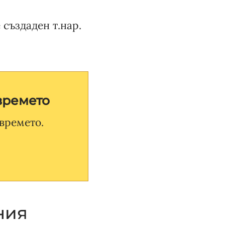
 създаден т.нар.
времето
времето.
ния