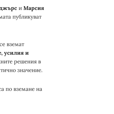
оджърс
и
Марсия
мата публикуват
се вземат
, усилия и
жните решения в
итично значение.
са по вземане на