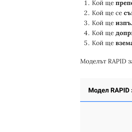
Кой ще
преп
Кой ще се
съ
Кой ще
изпъ
Кой ще
допр
Кой ще
взем
Моделът RAPID з