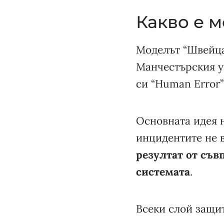
Какво е 
Моделът “Швейца
Манчестърския ун
си “Human Error” 
Основната идея н
инцидентите не 
резултат от съв
системата
.
Всеки слой защит