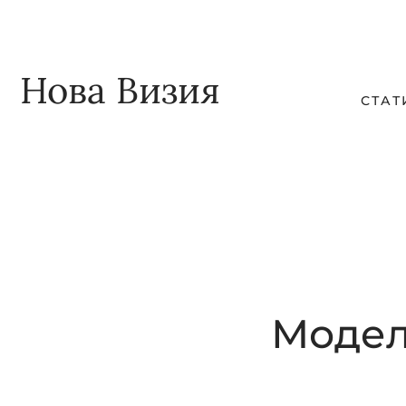
Skip
Skip
to
to
main
footer
Нова Визия
СТАТ
content
Модел