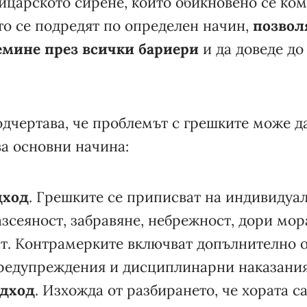
ейцарското сирене, които обикновено се ко
то се подредят по определен начин,
позвол
емине през всички бариери
и да доведе до
дчертава, че проблемът с грешките може д
ва основни начина:
дход
. Грешките се приписват на индивидуа
азсеяност, забравяне, небрежност, дори мо
т. Контрамерките включват допълнително о
предупреждения и дисциплинарни наказания
одход
. Изхожда от разбирането, че хората с