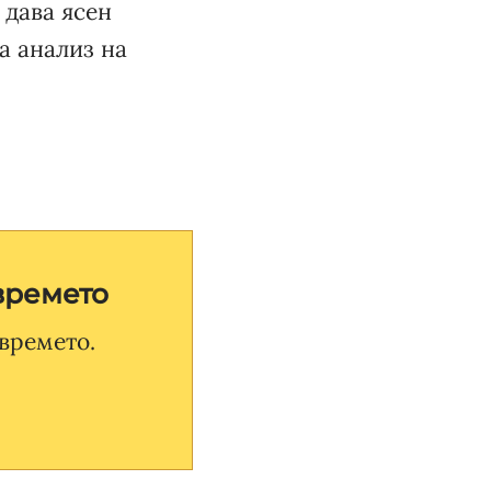
 дава ясен
а анализ на
времето
времето.