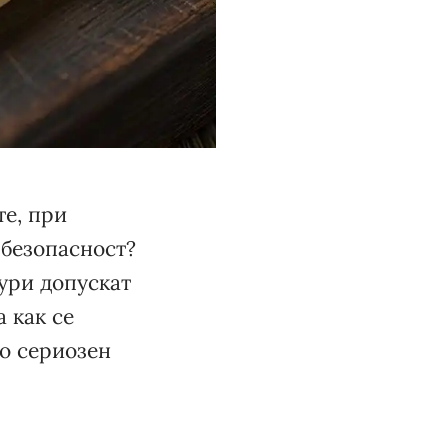
те, при
 безопасност?
ури допускат
 как се
до сериозен