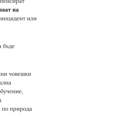
мпенсират
яват на
 инцидент или
а бъде
лни човешки
рална
бучение,
.
а по природа