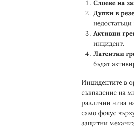
Слоеве на з
Дупки в рез
недостатъци 
Активни гр
инцидент.
Латентни г
бъдат активи
Инцидентите в ор
съвпадение на мн
различни нива на
само фокус върх
защитни механизм