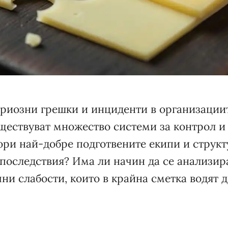
ериозни грешки и инциденти в организации
ществуват множество системи за контрол и
ори най-добре подготвените екипи и структ
последствия? Има ли начин да се анализира
ни слабости, които в крайна сметка водят 