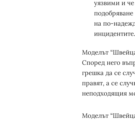
уязвими и че
подобряване 
на по-надежд
инцидентите
Моделът “Швейца
Според него въпр
грешка да се слу
правят, а се слу
неподходящия м
Моделът “Швейца