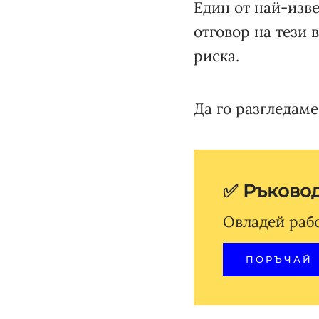
Един от най-изве
отговор на тези 
риска.
Да го разгледаме
✅ Ръковод
Овладей рабо
ПОРЪЧАЙ