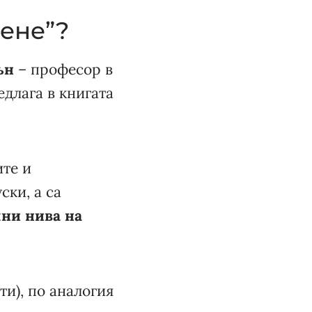
ене”?
ън
– професор в
длага в книгата
ите и
ки, а са
чни нива на
ти), по аналогия