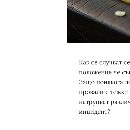
Как се случват с
положение че съ
Защо понякога д
провали с тежки 
натрупват различ
инцидент?