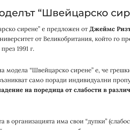
моделът “Швейцарско сир
рско сирене” е предложен от
Джеймс Риз
иверситет от Великобритания, който го пре
през 1991 г.
а модела “Швейцарско сирене” е, че грешк
възникват само поради индивидуални пропус
падение на поредица от слабости в разли
а в организацията има свои “дупки” (слабос