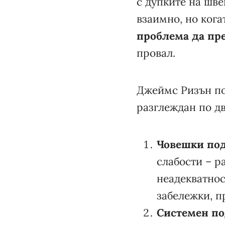
с дупките на шв
взаимно, но кога
проблема да пр
провал.
Джеймс Ризън по
разглеждан по д
Човешки по
слабости – р
неадекватнос
забележки, 
Системен п