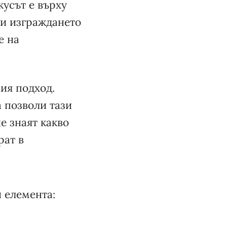
кусът е върху
о и изграждането
е на
ия подход.
а позволи тази
не знаят какво
рат в
 елемента: