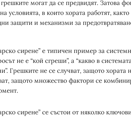
 грешките могат да се предвидят. Затова фо
на условията, в които хората работят, какт
ни защити и механизми за предотвратяван
.
рско сирене” е типичен пример за системн
осът не е “кой сгреши”, а “какво в системат
чи”. Грешките не се случват, защото хората 
чват, защото множество фактори се комбини
омент.
рско сирене” се състои от няколко ключови