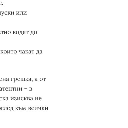
е.
пуски или
ктно водят до
 които чакат да
на грешка, а от
атентни – в
ска изисква не
оглед към всички