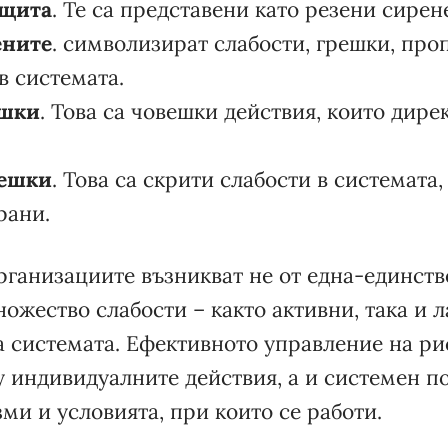
ащита
. Те са представени като резени сирен
ените
. символизират слабости, грешки, про
в системата.
ешки
. Това са човешки действия, които дире
решки
. Това са скрити слабости в системата,
рани.
ганизациите възникват не от една-единстве
ожество слабости – както активни, така и л
 системата. Ефективното управление на ри
у индивидуалните действия, а и системен п
и и условията, при които се работи.