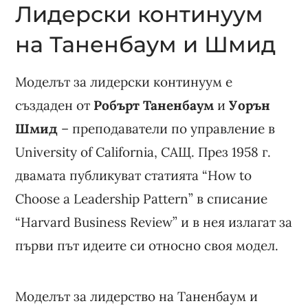
Лидерски континуум
на Таненбаум и Шмид
Моделът за лидерски континуум е
създаден от
Робърт Таненбаум
и
Уорън
Шмид
– преподаватели по управление в
University of California, САЩ. През 1958 г.
двамата публикуват статията “How to
Choose a Leadership Pattern” в списание
“Harvard Business Review” и в нея излагат за
първи път идеите си относно своя модел.
Моделът за лидерство на Таненбаум и