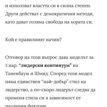
и използват властта си в силна степен.
Други действат с демократични методи,
като дават голяма свобода на хората си.
Кой е правилният начин?
Отговор на този въпрос дава моделът за
т.нар.
“лидерски континуум”
на
Таненбаум и Шмид. Според този модел
няма единствен “най-добър” стил на
лидерство, а по-скоро лидерът следва да
променя стила си в зависимост от
различни фактори.