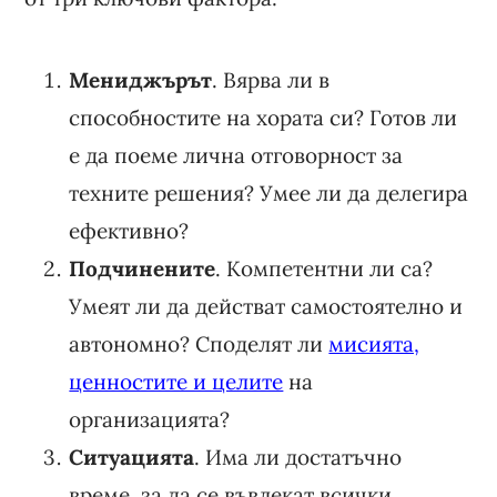
Мениджърът
. Вярва ли в
способностите на хората си? Готов ли
е да поеме лична отговорност за
техните решения? Умее ли да делегира
ефективно?
Подчинените
. Компетентни ли са?
Умеят ли да действат самостоятелно и
автономно? Споделят ли
мисията,
ценностите и целите
на
организацията?
Ситуацията
. Има ли достатъчно
време, за да се въвлекат всички