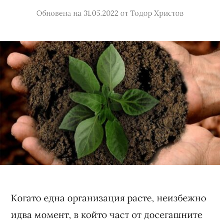
Обновена на 31.05.2022
от
Тодор Христов
Когато една организация расте, неизбежно
идва момент, в който част от досегашните