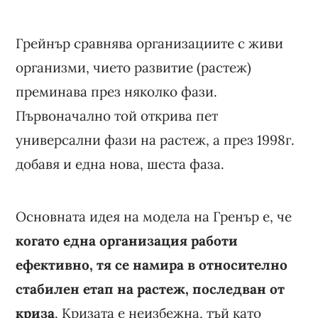
Грейнър сравнява организациите с живи
организми, чието развитие (растеж)
преминава през няколко фази.
Първоначално той открива пет
универсални фази на растеж, а през 1998г.
добавя и една нова, шеста фаза.
Основната идея на модела на Гренър е, че
когато една организация работи
ефективно, тя се намира в относително
стабилен етап на растеж, последван от
криза
. Кризата е неизбежна, тъй като