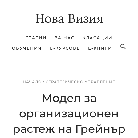
Skip
Skip
Нова Визия
to
to
main
footer
content
СТАТИИ
ЗА НАС
КЛАСАЦИИ
ОБУЧЕНИЯ
Е-КУРСОВЕ
Е-КНИГИ
НАЧАЛО
/
СТРАТЕГИЧЕСКО УПРАВЛЕНИЕ
Модел за
организационен
растеж на Грейнър