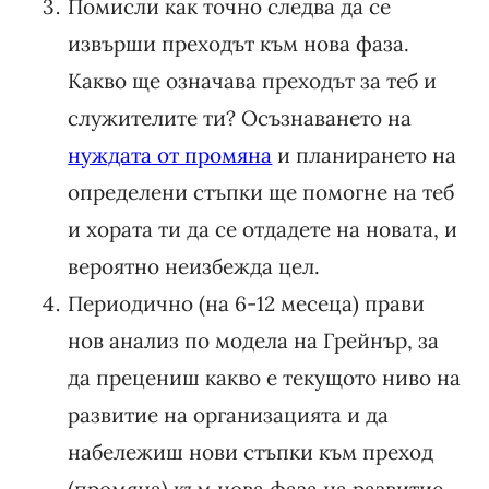
Помисли как точно следва да се
извърши преходът към нова фаза.
Какво ще означава преходът за теб и
служителите ти? Осъзнаването на
нуждата от промяна
и планирането на
определени стъпки ще помогне на теб
и хората ти да се отдадете на новата, и
вероятно неизбежда цел.
Периодично (на 6-12 месеца) прави
нов анализ по модела на Грейнър, за
да прецениш какво е текущото ниво на
развитие на организацията и да
набележиш нови стъпки към преход
(промяна) към нова фаза на развитие.