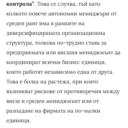
контрола”
. Това се случва, тъй като
колкото повече автономни мениджъри от
среден ранг има в рамките на
диверсифицираната организационна
структура, толкова по-трудно става за
предприемача или висшия мениджмънт да
координират всички бизнес единици,
които работят независимо една от друга.
Това е болка на растежа, при която
възникват рискове от противоречия между
висш и среден мениджмънт или от
разпадане на фирмата на по-малки
единици.