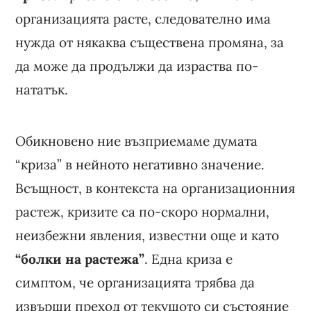
организацията расте, следователно има
нужда от някаква съществена промяна, за
да може да продължи да израства по-
нататък.
Обикновено ние възприемаме думата
“криза” в нейното негативно значение.
Всъщност, в контекста на организационния
растеж, кризите са по-скоро нормални,
неизбежни явления, известни още и като
“болки на растежа”
. Една криза е
симптом, че организацията трябва да
извърши преход от текущото си състояние