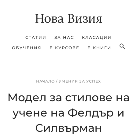
Skip
Skip
Нова Визия
to
to
main
footer
content
СТАТИИ
ЗА НАС
КЛАСАЦИИ
ОБУЧЕНИЯ
Е-КУРСОВЕ
Е-КНИГИ
НАЧАЛО
/
УМЕНИЯ ЗА УСПЕХ
Модел за стилове на
учене на Фелдър и
Силвърман