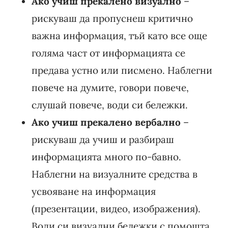
Ако учиш прекалено визуално
–
рискуваш да пропуснеш критично
важна информация, тъй като все още
голяма част от информацията се
предава устно или писмено. Наблегни
повече на думите, говори повече,
слушай повече, води си бележки.
Ако учиш прекалено вербално
–
рискуваш да учиш и разбираш
информацията много по-бавно.
Наблегни на визуалните средства в
усвояване на информация
(презентации, видео, изображения).
Води си визуални бележки с помощта