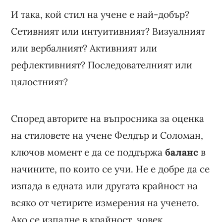
И така, кой стил на учене е най-добър?
Сетивният или интуитивният? Визуалният
или вербалният? Активният или
рефлективният? Последователният или
цялостният?
Според авторите на въпросника за оценка
на стиловете на учене Фелдър и Соломан,
ключов момент е да се поддържа
баланс
в
начините, по които се учи. Не е добре да се
изпада в едната или другата крайност на
всяко от четирите измерения на ученето.
Ако се изпадне в крайност, човек