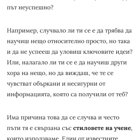
път неуспешно?
Например, случвало ли ти се е да трябва да
научиш нещо относително просто, но така
и да не успееш да уловиш ключовите идеи?
Или, налагало ли ти се е да научиш други
хора на нещо, но да виждаш, че те се
чувстват объркани и несигурни от
информацията, която са получили от теб?
Има причина това да се случва и често
пъти тя е свързана със
стиловете на учене
,
които използваме. Един от известните