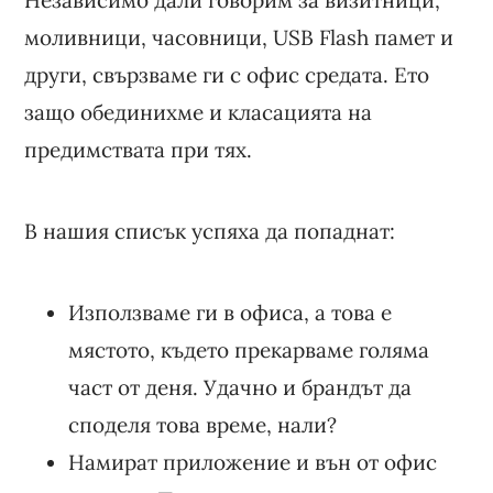
моливници, часовници, USB Flash памет и
други, свързваме ги с офис средата. Ето
защо обединихме и класацията на
предимствата при тях.
В нашия списък успяха да попаднат:
Използваме ги в офиса, а това е
мястото, където прекарваме голяма
част от деня. Удачно и брандът да
споделя това време, нали?
Намират приложение и вън от офис