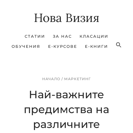
Skip
Skip
Нова Визия
to
to
main
footer
content
СТАТИИ
ЗА НАС
КЛАСАЦИИ
ОБУЧЕНИЯ
Е-КУРСОВЕ
Е-КНИГИ
НАЧАЛО
/
МАРКЕТИНГ
Най-важните
предимства на
различните