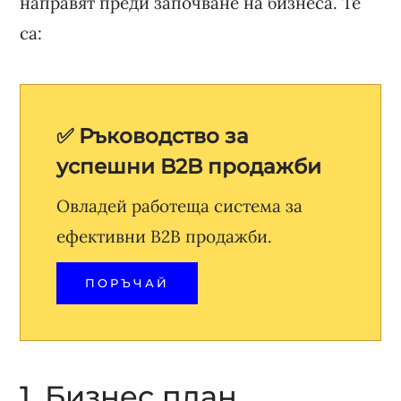
направят преди започване на бизнеса. Те
са:
✅ Ръководство за
успешни B2B продажби
Овладей работеща система за
ефективни B2B продажби.
ПОРЪЧАЙ
1. Бизнес план