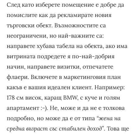
След като изберете помещение е добре да
помислите как да рекламирате новия
търговски обект. Възможностите са
неограничени, но най-важните са:
направете хубава табела на обекта, ако има
витрината подредете я по-най-добрия
начин, направете визитки, отпечатете
флаери. Включете в маркетинговия план
какъв е вашия идеален клиент. Например:
178 см висок, каращ BMW, с куче и голям
апартамент :-). Не, може и да не е толкова
подробно, но може да е от типа
“жена на
средна възраст със стабилен доход”
. Това ще