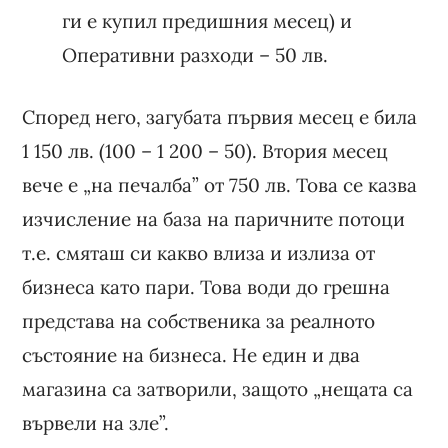
ги е купил предишния месец) и
Оперативни разходи – 50 лв.
Според него, загубата първия месец е била
1 150 лв. (100 – 1 200 – 50). Втория месец
вече е „на печалба” от 750 лв. Това се казва
изчисление на база на паричните потоци
т.е. смяташ си какво влиза и излиза от
бизнеса като пари. Това води до грешна
представа на собственика за реалното
състояние на бизнеса. Не един и два
магазина са затворили, защото „нещата са
вървели на зле”.