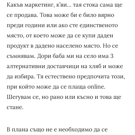
Какъв маркетинг, к’ви… тая стока сама ще
се продава. Това може би е било вярно
преди години или ако сте единственото
място, от което може да се купи даден
продукт в дадено населено място. Но се
съмнявам. Дори баба ми на село има 3
алтернативни доставчици на хляб и може
да избира. Тя естествено предпочита този,
при който може да се плаща online.
Шегувам се, но рано или късно и това ще
стане.
В плана също не е необходимо да се