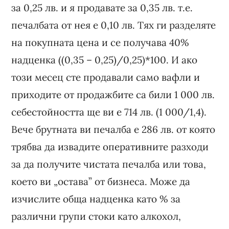
за 0,25 лв. и я продавате за 0,35 лв. т.е.
печалбата от нея е 0,10 лв. Тях ги разделяте
на покупната цена и се получава 40%
надценка ((0,35 – 0,25)/0,25)*100. И ако
този месец сте продавали само вафли и
приходите от продажбите са били 1 000 лв.
себестойността ще ви е 714 лв. (1 000/1,4).
Вече брутната ви печалба е 286 лв. от която
трябва да извадите оперативните разходи
за да получите чистата печалба или това,
което ви „остава” от бизнеса. Може да
изчислите обща надценка като % за
различни групи стоки като алкохол,