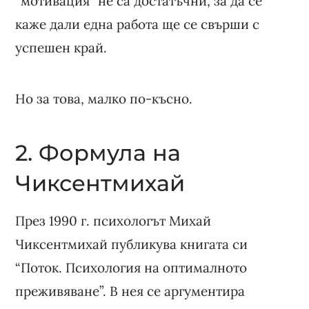
“мотивация” не са достатъчни, за да се
каже дали една работа ще се свърши с
успешен край.
Но за това, малко по-късно.
2. Формула на
Чиксентмихай
През 1990 г. психологът Михай
Чиксентмихай публикува книгата си
“Поток. Психология на оптималното
преживяване”. В нея се аргументира