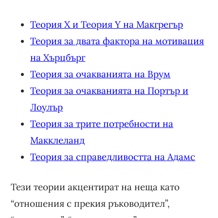
Теория X и Теория Y на Макгрегър
Теория за двата фактора на мотивация
на Хърцбърг
Теория за очакванията на Врум
Теория за очакванията на Портър и
Лоулър
Теория за трите потребности на
Макклеланд
Теория за справедливостта на Адамс
Тези теории акцентират на неща като
“отношения с прекия ръководител”,