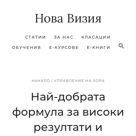
Skip
Skip
Нова Визия
to
to
main
footer
content
СТАТИИ
ЗА НАС
КЛАСАЦИИ
ОБУЧЕНИЯ
Е-КУРСОВЕ
Е-КНИГИ
НАЧАЛО
/
УПРАВЛЕНИЕ НА ХОРА
Най-добрата
формула за високи
резултати и