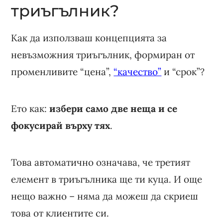
триъгълник?
Как да използваш концепцията за
невъзможния триъгълник, формиран от
променливите “цена”,
“качество”
и “срок”?
Ето как:
избери само две неща и се
фокусирай върху тях
.
Това автоматично означава, че третият
елемент в триъгълника ще ти куца. И още
нещо важно – няма да можеш да скриеш
това от клиентите си.