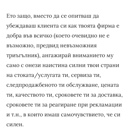
Ето защо, вместо да се опитваш да
убеждаваш клиента си как твоята фирма е
добра във всичко (което очевидно не е
възможно, предвид невъзможния
триъгълник), ангажирай вниманието му
само с онези наистина силни твои страни
на стоката/услугата ти, сервиза ти,
следпродажбеното ти обслужване, цената
ти, качеството ти, сроковете ти за доставка,
сроковете ти за реагиране при рекламации
и т.н., в които имаш самочувствието, че си
силен.