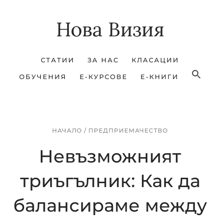
Skip
Skip
Нова Визия
to
to
main
footer
content
СТАТИИ
ЗА НАС
КЛАСАЦИИ
ОБУЧЕНИЯ
Е-КУРСОВЕ
Е-КНИГИ
НАЧАЛО
/
ПРЕДПРИЕМАЧЕСТВО
Невъзможният
триъгълник: Как да
балансираме между