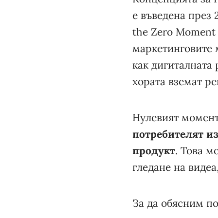
е въведена през 
the Zero Moment 
маркетинговите 
как дигиталната
хората вземат ре
Нулевият момент
потребителят и
продукт
. Това м
гледане на видеа
За да обясним п