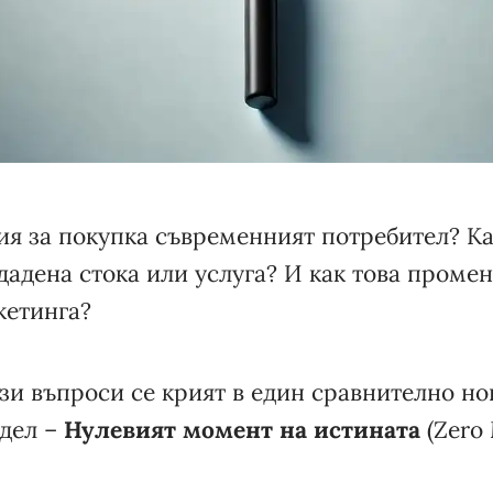
я за покупка съвременният потребител? Как
дадена стока или услуга? И как това проме
кетинга?
зи въпроси се крият в един сравнително но
дел –
Нулевият момент на истината
(Zero