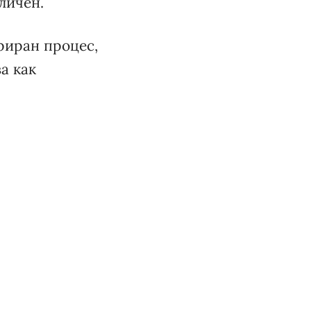
личен.
риран процес,
а как