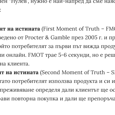
ен “Нулев”, нужно е най-напред да сме наяс
:
т на истината
(First Moment of Truth – FM
ведено от Procter & Gamble през 2005 г. и п
ойто потребителят за първи път вижда проду
и онлайн. FMOT трае 5-6 секунди, но е ре
на клиента.
т на истината
(Second Moment of Truth – S
гато потребителят използва продукта и си 
а преживяване определя дали клиентът ще о
ави повторна покупка и дали ще препоръча