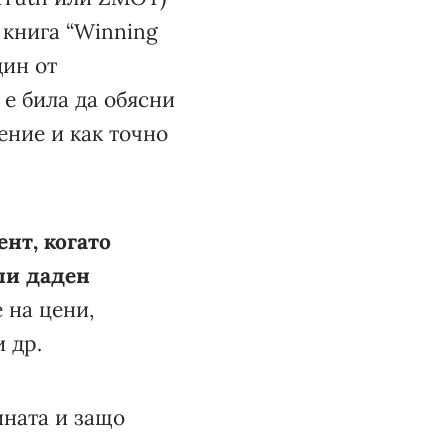
 книга “Winning
дин от
е била да обясни
ение и как точно
нт, когато
пи даден
 на цени,
 др.
ината и защо