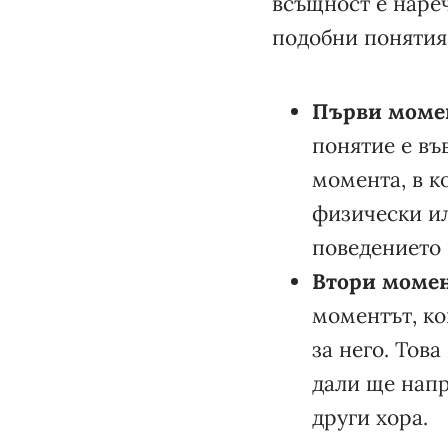
всъщност е нареч
подобни понятия
Първи момен
понятие е въ
момента, в к
физически ил
поведението 
Втори момен
моментът, ко
за него. Тов
дали ще напр
други хора.