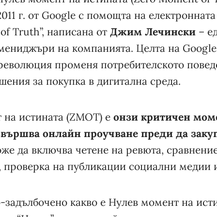
2011 г. от Google с помощта на електронната
of Truth”, написана от
Джим Лечински
– е
мениджъри на компанията. Целта на Google 
 революция променя потребителското повед
шения за покупка в дигитална среда.
 на истината (ZMOT) е
онзи критичен моме
звършва онлайн проучване преди да заку
оже да включва четене на ревюта, сравнение
, проверка на публикации социални медии и
о-задълбочено какво е Нулев момент на ист