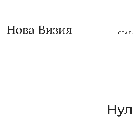
Skip
Skip
to
to
main
footer
Нова Визия
СТАТ
content
Нул