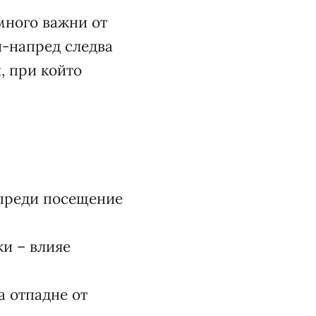
 много важни от
ай-напред следва
, при който
 преди посещение
и – влияе
а отпадне от