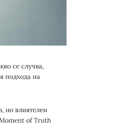
во се случва,
ня подхода на
в, но влиятелен
 Moment of Truth