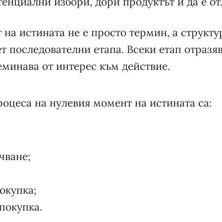
тенциални избори, дори продуктът й да е от
на истината не е просто термин, а структу
т последователни етапа. Всеки етап отразяв
еминава от интерес към действие.
роцеса на нулевия момент на истината са:
чване;
окупка;
покупка.