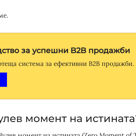
ме.
дство за успешни B2B продажби
отеща система за ефективни B2B продажби.
улев момент на истината
Нулев момент на истината (Zero Moment of 