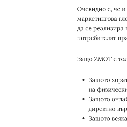
Очевидно е, че и
маркетингова гле
да се реализира 
потребителят пра
Защо ZMOT е тол
Защото хорат
на физически
Защото онлай
директно вър
Защото всяка