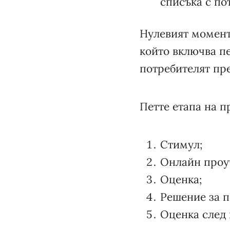
списъка с по
Нулевият момент 
който включва пе
потребителят пр
Петте етапа на п
Стимул;
Онлайн проу
Оценка;
Решение за п
Оценка след 