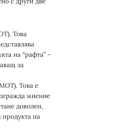
но с други две
OT). Това
редставлява
кта на “рафта” –
шаващ за
MOT). Това е
изгражда мнение
стане доволен,
 продукта на