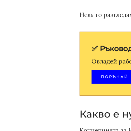
Нека го разгледа
✅ Ръково
Овладей раб
ПОРЪЧАЙ
Какво е н
Концепцията за 