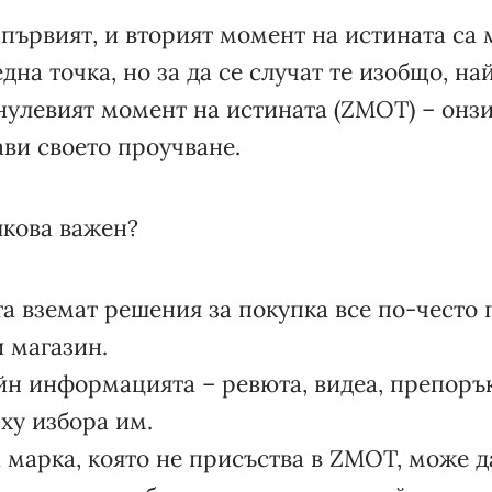
 първият, и вторият момент на истината са
дна точка, но за да се случат те изобщо, н
нулевият момент на истината (ZMOT) – онзи
ви своето проучване.
кова важен?
а вземат решения за покупка все по-често
 магазин.
н информацията – ревюта, видеа, препорък
ху избора им.
 марка, която не присъства в ZMOT, може д