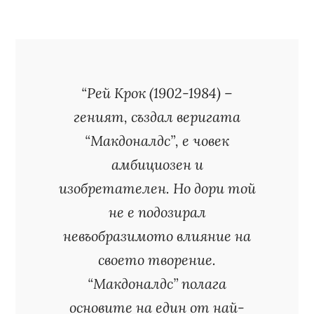
“Рей Крок (1902-1984) –
геният, създал веригата
“Макдоналдс”, е човек
амбициозен и
изобретателен. Но дори той
не е подозирал
невъобразимото влияние на
своето творение.
“Макдоналдс” полага
основите на един от най-