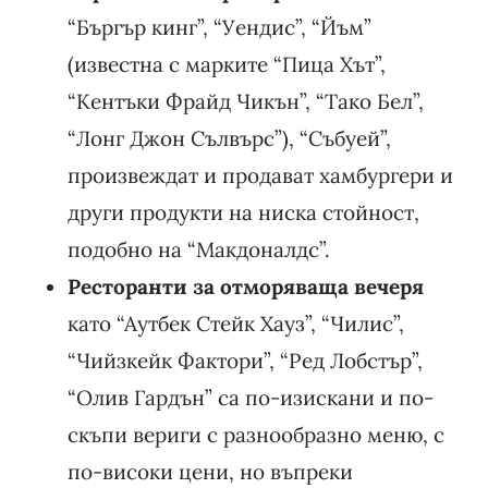
“Бъргър кинг”, “Уендис”, “Йъм”
(известна с марките “Пица Хът”,
“Кентъки Фрайд Чикън”, “Тако Бел”,
“Лонг Джон Сълвърс”), “Събуей”,
произвеждат и продават хамбургери и
други продукти на ниска стойност,
подобно на “Макдоналдс”.
Ресторанти за отморяваща вечеря
като “Аутбек Стейк Хауз”, “Чилис”,
“Чийзкейк Фактори”, “Ред Лобстър”,
“Олив Гардън” са по-изискани и по-
скъпи вериги с разнообразно меню, с
по-високи цени, но въпреки