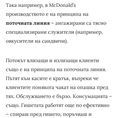
Така например, в McDonald’s
производството е на принципа на
поточната линия
– ангажирани са тясно
специализирани служители (например,
овкусители на сандвичи).
Потокът влизащи и излизащи клиенти
също е на принципа на поточната линия.
Пътят към касите е кратък, въпреки че
клиентите понякога чакат на опашка пред
тях. Обслужването е бързо. Консумацията –
също. Гишетата работят още по ефективно
– спираш пред гишето, поръчваш и