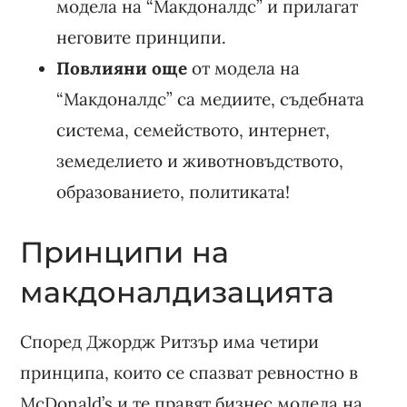
модела на “Макдоналдс” и прилагат
неговите принципи.
Повлияни още
от модела на
“Макдоналдс” са медиите, съдебната
система, семейството, интернет,
земеделието и животновъдството,
образованието, политиката!
Принципи на
макдоналдизацията
Според Джордж Ритзър има четири
принципа, които се спазват ревностно в
McDonald’s и те правят бизнес модела на