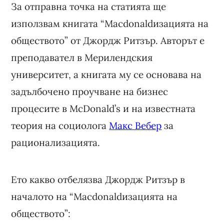
За отправна точка на статията ще
използвам книгата “Macdonaldизацията на
обществото” от Джордж Ритзър. Авторът е
преподавател в Мерилендския
университет, а книгата му се основава на
задълбочено проучване на бизнес
процесите в McDonald’s и на известната
теория на социолога
Макс Вебер
за
рационализацията.
Ето какво отбелязва Джордж Ритзър в
началото на “Macdonaldизацията на
обществото”: