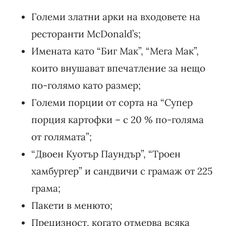
Големи златни арки на входовете на
ресторанти McDonald’s;
Имената като “Биг Мак”, “Мега Мак”,
които внушават впечатление за нещо
по-голямо като размер;
Големи порции от сорта на “Супер
порция картофки – с 20 % по-голяма
от голямата”;
“Двоен Куотър Паундър”, “Троен
хамбургер” и сандвичи с грамаж от 225
грама;
Пакети в менюто;
Прецизност, когато отмерва всяка